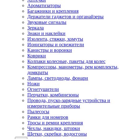
Ароматизаторы
Багажники и крепления
Держатели гаджетов и органайзеры
Звуковые сигналы
Зеркала
Знаки и наклейки
Изолента, стяжки, хомуты
Ионизаторы и освежители
Канистры и воронки
Коврики
Колпаки колесные, пакеты для колес
Компрессоры, манометры, рем комплекты,
домкраты
Лампы, светодиоды, фонари
Ножи
Огнетушители
Перчатки, комбинезоны
Провода, пуско-зарядные устройства и
измерительные приборы
Пылесосы
Рамки для номеров
Тросы и ремни крепления
Чехлы, накидки, шторки
Щетки, скребки, водосгоны