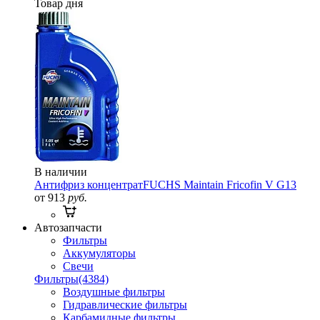
Товар дня
В наличии
Антифриз концентрат
FUCHS Maintain Fricofin V G13
от 913
руб.
Автозапчасти
Фильтры
Аккумуляторы
Свечи
Фильтры
(4384)
Воздушные фильтры
Гидравлические фильтры
Карбамидные фильтры