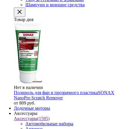
Шампуни и моющие средства
Товар дня
Нет в наличии
Полироль для фар и прозрачного пластика
SONAX
NanoPro Scratch Remover
от 809
руб.
Лодочные моторы
Аксессуары
Аксессуары
(1595)
Автомобильные наборы
Аптечки