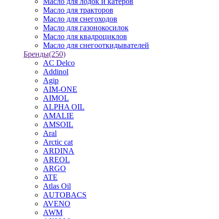
Масло для лодок и катеров
Масло для тракторов
Масло для снегоходов
Масло для газонокосилок
Масло для квадроциклов
Масло для снегооткидывателей
Бренды
(250)
AC Delco
Addinol
Agip
AIM-ONE
AIMOL
ALPHA OIL
AMALIE
AMSOIL
Aral
Arctic cat
ARDINA
AREOL
ARGO
ATE
Atlas Oil
AUTOBACS
AVENO
AWM