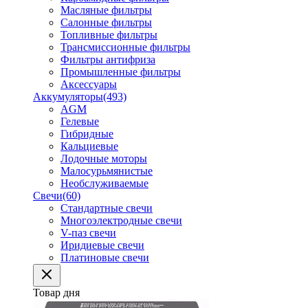
Масляные фильтры
Салонные фильтры
Топливные фильтры
Трансмиссионные фильтры
Фильтры антифриза
Промышленные фильтры
Аксессуары
Аккумуляторы
(493)
AGM
Гелевые
Гибридные
Кальциевые
Лодочные моторы
Малосурьмянистые
Необслуживаемые
Свечи
(60)
Стандартные свечи
Многоэлектродные свечи
V-паз свечи
Иридиевые свечи
Платиновые свечи
Товар дня