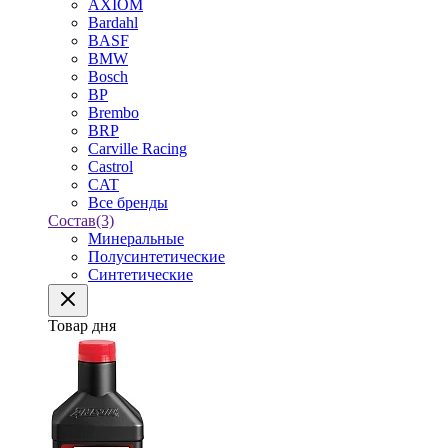
AXIOM
Bardahl
BASF
BMW
Bosch
BP
Brembo
BRP
Carville Racing
Castrol
CAT
Все бренды
Состав
(3)
Минеральные
Полусинтетические
Синтетические
Товар дня