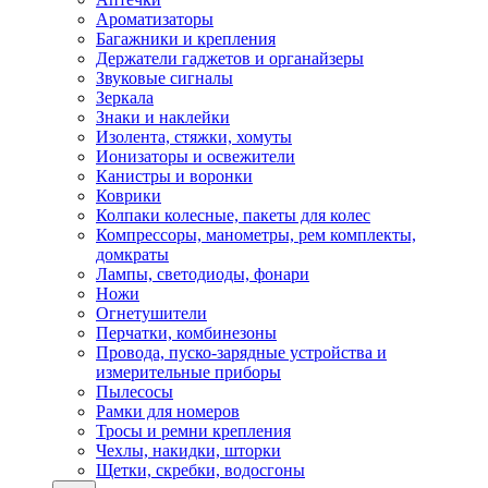
Ароматизаторы
Багажники и крепления
Держатели гаджетов и органайзеры
Звуковые сигналы
Зеркала
Знаки и наклейки
Изолента, стяжки, хомуты
Ионизаторы и освежители
Канистры и воронки
Коврики
Колпаки колесные, пакеты для колес
Компрессоры, манометры, рем комплекты,
домкраты
Лампы, светодиоды, фонари
Ножи
Огнетушители
Перчатки, комбинезоны
Провода, пуско-зарядные устройства и
измерительные приборы
Пылесосы
Рамки для номеров
Тросы и ремни крепления
Чехлы, накидки, шторки
Щетки, скребки, водосгоны