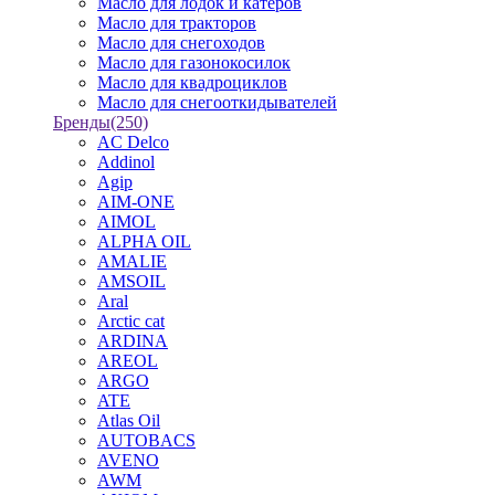
Масло для лодок и катеров
Масло для тракторов
Масло для снегоходов
Масло для газонокосилок
Масло для квадроциклов
Масло для снегооткидывателей
Бренды
(250)
AC Delco
Addinol
Agip
AIM-ONE
AIMOL
ALPHA OIL
AMALIE
AMSOIL
Aral
Arctic cat
ARDINA
AREOL
ARGO
ATE
Atlas Oil
AUTOBACS
AVENO
AWM