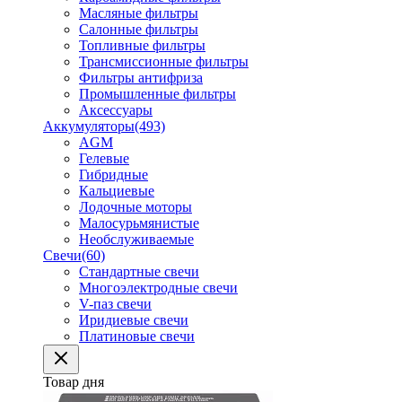
Масляные фильтры
Салонные фильтры
Топливные фильтры
Трансмиссионные фильтры
Фильтры антифриза
Промышленные фильтры
Аксессуары
Аккумуляторы
(493)
AGM
Гелевые
Гибридные
Кальциевые
Лодочные моторы
Малосурьмянистые
Необслуживаемые
Свечи
(60)
Стандартные свечи
Многоэлектродные свечи
V-паз свечи
Иридиевые свечи
Платиновые свечи
Товар дня