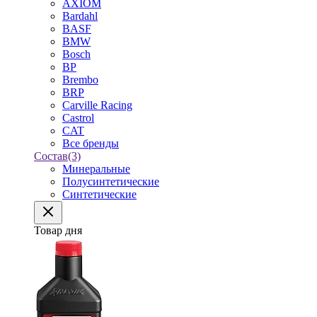
AXIOM
Bardahl
BASF
BMW
Bosch
BP
Brembo
BRP
Carville Racing
Castrol
CAT
Все бренды
Состав
(3)
Минеральные
Полусинтетические
Синтетические
Товар дня