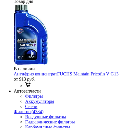
Товар дня
В наличии
Антифриз концентрат
FUCHS Maintain Fricofin V G13
от 913
руб.
Автозапчасти
Фильтры
Аккумуляторы
Свечи
Фильтры
(4384)
Воздушные фильтры
Гидравлические фильтры
Карбамидные фильтры