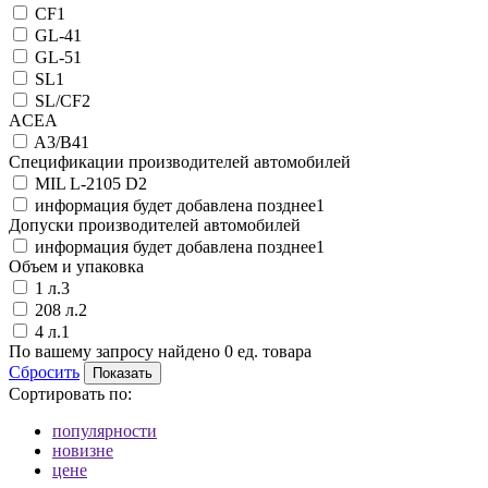
CF
1
GL-4
1
GL-5
1
SL
1
SL/CF
2
ACEA
A3/B4
1
Спецификации производителей автомобилей
MIL L-2105 D
2
информация будет добавлена позднее
1
Допуски производителей автомобилей
информация будет добавлена позднее
1
Объем и упаковка
1 л.
3
208 л.
2
4 л.
1
По вашему запросу найдено
0
ед. товара
Сбросить
Сортировать по:
популярности
новизне
цене