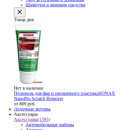
Шампуни и моющие средства
Товар дня
Нет в наличии
Полироль для фар и прозрачного пластика
SONAX
NanoPro Scratch Remover
от 809
руб.
Лодочные моторы
Аксессуары
Аксессуары
(1595)
Автомобильные наборы
Аптечки