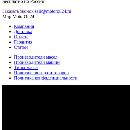
Бесплатно по России
Заказать звонок
sale@motoroil24.ru
Мир MotorOil24
Компания
Доставка
Оплата
Гарантия
Статьи
Производители масел
Производители машин
Типы масел
Политика возврата товаров
Политика конфиденциальности