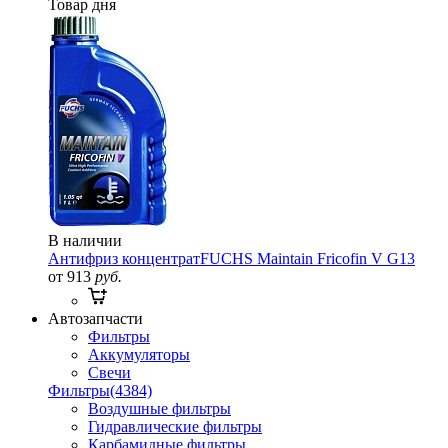
Товар дня
В наличии
Антифриз концентрат
FUCHS Maintain Fricofin V G13
от 913
руб.
Автозапчасти
Фильтры
Аккумуляторы
Свечи
Фильтры
(4384)
Воздушные фильтры
Гидравлические фильтры
Карбамидные фильтры