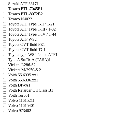
Suzuki ATF 3317
1
Texaco ETL-7045E
1
Texaco ETL-8072B
2
Texaco N402
2
Toyota ATF Type T-II / T-2
1
Toyota ATF Type T-III / T-3
2
Toyota ATF Type T-IV / T-4
4
Toyota ATF WS
2
Toyota CVT fluid FE
1
Toyota CVT fluid TC
1
Toyota type WS lifetime ATF
1
Type A Suffix A (TASA)
1
Vickers I-286-S
2
Vickers M-2950-S
2
Voith 55.6335.xx
1
Voith 55.6336.xx
1
Voith DIWA
1
Voith Retarder Oil Class B
1
Voith Turbo
1
Volvo 1161521
1
Volvo 1161540
1
Volvo 97340
2