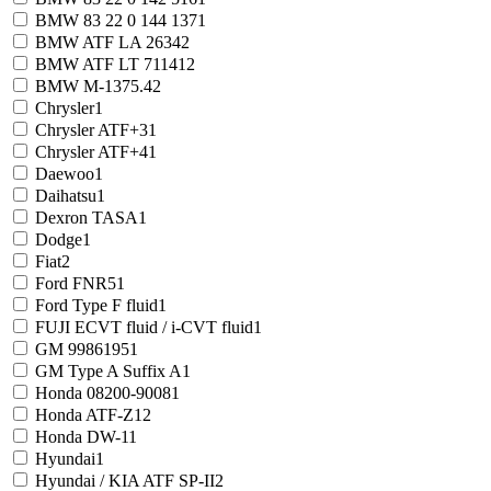
BMW 83 22 0 144 137
1
BMW ATF LA 2634
2
BMW ATF LT 71141
2
BMW M-1375.4
2
Chrysler
1
Chrysler ATF+3
1
Chrysler ATF+4
1
Daewoo
1
Daihatsu
1
Dexron TASA
1
Dodge
1
Fiat
2
Ford FNR5
1
Ford Type F fluid
1
FUJI ECVT fluid / i-CVT fluid
1
GM 9986195
1
GM Type A Suffix A
1
Honda 08200-9008
1
Honda ATF-Z1
2
Honda DW-1
1
Hyundai
1
Hyundai / KIA ATF SP-II
2