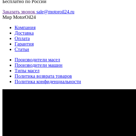
Бесплатно по России
Заказать звонок
sale@motoroil24.ru
Мир MotorOil24
Компания
Доставка
Оплата
Гарантия
Статьи
Производители масел
Производители машин
Типы масел
Политика возврата товаров
Политика конфиденциальности