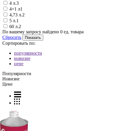
4 л.
3
4+1 л
1
4,73 л.
2
5 л.
1
60 л.
2
По вашему запросу найдено
0
ед. товара
Сбросить
Сортировать по:
популярности
новизне
цене
Популярности
Новизне
Цене