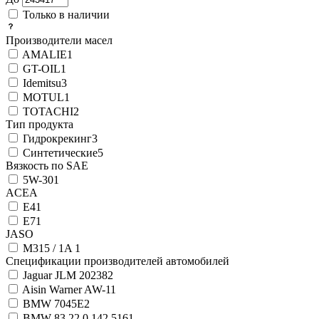
Только в наличии
Производители масел
AMALIE
1
GT-OIL
1
Idemitsu
3
MOTUL
1
TOTACHI
2
Тип продукта
Гидрокрекинг
3
Синтетические
5
Вязкость по SAE
5W-30
1
ACEA
E4
1
E7
1
JASO
M315 / 1A
1
Спецификации производителей автомобилей
Jaguar JLM 20238
2
Aisin Warner AW-1
1
BMW 7045E
2
BMW 83 22 0 142 516
1