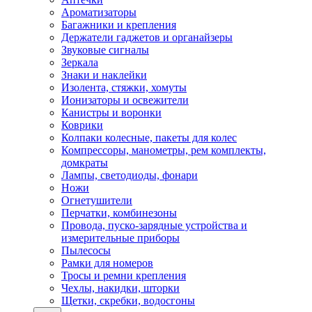
Ароматизаторы
Багажники и крепления
Держатели гаджетов и органайзеры
Звуковые сигналы
Зеркала
Знаки и наклейки
Изолента, стяжки, хомуты
Ионизаторы и освежители
Канистры и воронки
Коврики
Колпаки колесные, пакеты для колес
Компрессоры, манометры, рем комплекты,
домкраты
Лампы, светодиоды, фонари
Ножи
Огнетушители
Перчатки, комбинезоны
Провода, пуско-зарядные устройства и
измерительные приборы
Пылесосы
Рамки для номеров
Тросы и ремни крепления
Чехлы, накидки, шторки
Щетки, скребки, водосгоны