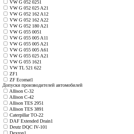
VW G 052 025
1
VW G 052 025 A2
1
VW G 052 162 A1
2
VW G 052 162 A2
2
VW G 052 180 A2
1
VW G 055 005
1
VW G 055 005 A1
1
VW G 055 005 A2
1
VW G 055 005 A6
1
VW G 055 025 A2
1
VW G 055 162
1
VW TL 521 62
2
ZF
1
ZF Ecomat
1
Допуски производителей автомобилей
Allison C-3
2
Allison C-4
2
Allison TES 295
1
Allison TES 389
1
Caterpillar TO-2
2
DAF Extended Drain
1
Deutz DQC IV-10
1
Dexron
1