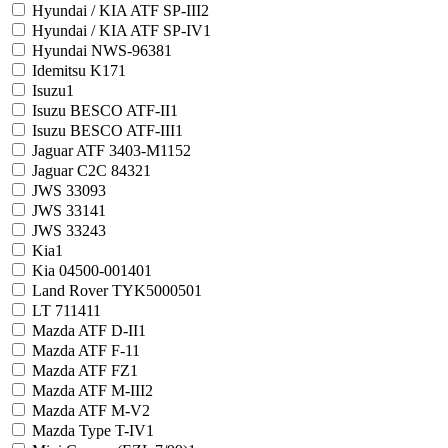
Hyundai / KIA ATF SP-III
2
Hyundai / KIA ATF SP-IV
1
Hyundai NWS-9638
1
Idemitsu K17
1
Isuzu
1
Isuzu BESCO ATF-II
1
Isuzu BESCO ATF-III
1
Jaguar ATF 3403-M115
2
Jaguar C2C 8432
1
JWS 3309
3
JWS 3314
1
JWS 3324
3
Kia
1
Kia 04500-00140
1
Land Rover TYK500050
1
LT 71141
1
Mazda ATF D-II
1
Mazda ATF F-1
1
Mazda ATF FZ
1
Mazda ATF M-III
2
Mazda ATF M-V
2
Mazda Type T-IV
1