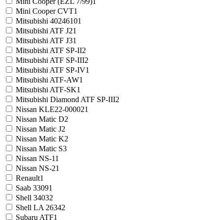
Mini Cooper (EZL 7/99)
1
Mini Cooper CVT
1
Mitsubishi 4024610
1
Mitsubishi ATF J2
1
Mitsubishi ATF J3
1
Mitsubishi ATF SP-II
2
Mitsubishi ATF SP-III
2
Mitsubishi ATF SP-IV
1
Mitsubishi ATF-AW
1
Mitsubishi ATF-SK
1
Mitsubishi Diamond ATF SP-III
2
Nissan KLE22-00002
1
Nissan Matic D
2
Nissan Matic J
2
Nissan Matic K
2
Nissan Matic S
3
Nissan NS-1
1
Nissan NS-2
1
Renault
1
Saab 3309
1
Shell 3403
2
Shell LA 2634
2
Subaru ATF
1