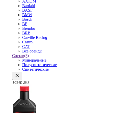
AXIOM
Bardahl
BASF
BMW
Bosch
BP
Brembo
BRP
Carville Racing
Castrol
CAT
Все бренды
Состав
(3)
Минеральные
Полусинтетические
Синтетические
Товар дня