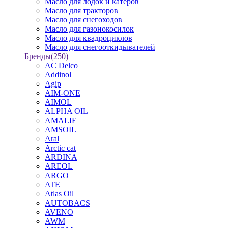
Масло для лодок и катеров
Масло для тракторов
Масло для снегоходов
Масло для газонокосилок
Масло для квадроциклов
Масло для снегооткидывателей
Бренды
(250)
AC Delco
Addinol
Agip
AIM-ONE
AIMOL
ALPHA OIL
AMALIE
AMSOIL
Aral
Arctic cat
ARDINA
AREOL
ARGO
ATE
Atlas Oil
AUTOBACS
AVENO
AWM