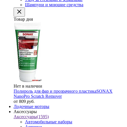
Шампуни и моющие средства
Товар дня
Нет в наличии
Полироль для фар и прозрачного пластика
SONAX
NanoPro Scratch Remover
от 809
руб.
Лодочные моторы
Аксессуары
Аксессуары
(1595)
Автомобильные наборы
Аптечки