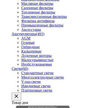
Масляные фильтры
Салонные фильтры
Топливные фильтры
Трансмиссионные фильтры
Фильтры антифриза
Промышленные фильтры
Аксессуары
Аккумуляторы
(493)
AGM
Гелевые
Гибридные
Кальциевые
Лодочные моторы
Малосурьмянистые
Необслуживаемые
Свечи
(60)
Стандартные свечи
Многоэлектродные свечи
V-паз свечи
Иридиевые свечи
Платиновые свечи
Товар дня