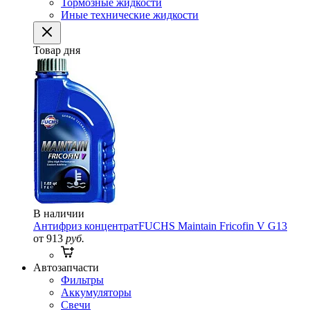
Тормозные жидкости
Иные технические жидкости
Товар дня
В наличии
Антифриз концентрат
FUCHS Maintain Fricofin V G13
от 913
руб.
Автозапчасти
Фильтры
Аккумуляторы
Свечи