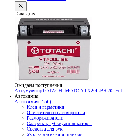
Товар дня
Ожидаем поступления
Аккумулятор
TOTACHI MOTO YTX20L-BS 20 а/ч L
Автохимия
Автохимия
(1556)
Клеи и герметики
Очистители и растворители
Размораживатели
Салфетки, губки, аппликаторы
Средства для рук
Уход за дисками и шинами