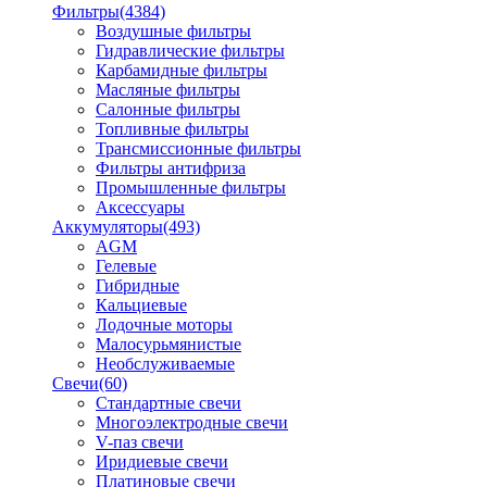
Фильтры
(4384)
Воздушные фильтры
Гидравлические фильтры
Карбамидные фильтры
Масляные фильтры
Салонные фильтры
Топливные фильтры
Трансмиссионные фильтры
Фильтры антифриза
Промышленные фильтры
Аксессуары
Аккумуляторы
(493)
AGM
Гелевые
Гибридные
Кальциевые
Лодочные моторы
Малосурьмянистые
Необслуживаемые
Свечи
(60)
Стандартные свечи
Многоэлектродные свечи
V-паз свечи
Иридиевые свечи
Платиновые свечи