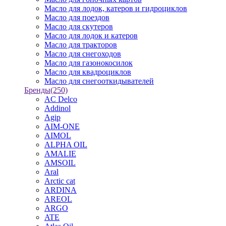
Масло для лодок, катеров и гидроциклов
Масло для поездов
Масло для скутеров
Масло для лодок и катеров
Масло для тракторов
Масло для снегоходов
Масло для газонокосилок
Масло для квадроциклов
Масло для снегооткидывателей
Бренды
(250)
AC Delco
Addinol
Agip
AIM-ONE
AIMOL
ALPHA OIL
AMALIE
AMSOIL
Aral
Arctic cat
ARDINA
AREOL
ARGO
ATE