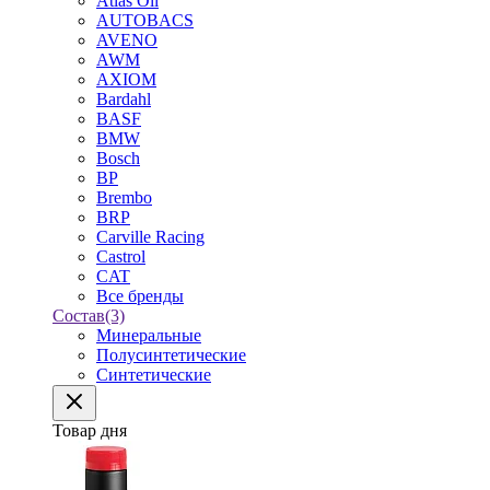
Atlas Oil
AUTOBACS
AVENO
AWM
AXIOM
Bardahl
BASF
BMW
Bosch
BP
Brembo
BRP
Carville Racing
Castrol
CAT
Все бренды
Состав
(3)
Минеральные
Полусинтетические
Синтетические
Товар дня