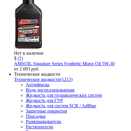
Нет в наличии
5
(7)
AMSOIL Signature Series Synthetic Motor Oil 5W-30
от 2 093
руб.
Технические жидкости
Технические жидкости
(1213)
Антифризы
Вода дистиллированная
Жидкость для гидравлических систем
Жидкость для ГУР
Жидкость для систем SCR / AdBlue
Защитные покрытия
Присадки
Размораживатели
Растворители