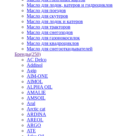
Масло для лодок, катеров и гидроциклов
Масло для поездов
Масло для скутеров
Масло для лодок и катеров
Масло для тракторов
Масло для снегоходов
Масло для газонокосилок
Масло для квадроциклов
Масло для снегооткидывателей
Бренды
(250)
AC Delco
Addinol
Agip
AIM-ONE
AIMOL
ALPHA OIL
AMALIE
AMSOIL
Aral
Arctic cat
ARDINA
AREOL
ARGO
ATE