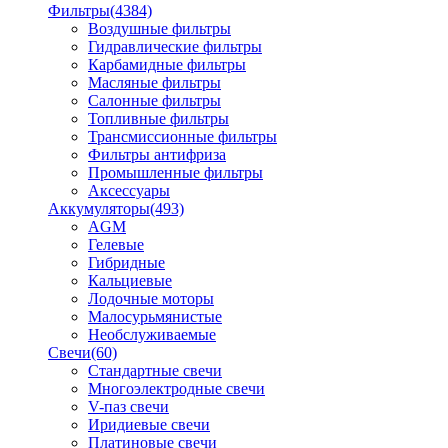
Фильтры
(4384)
Воздушные фильтры
Гидравлические фильтры
Карбамидные фильтры
Масляные фильтры
Салонные фильтры
Топливные фильтры
Трансмиссионные фильтры
Фильтры антифриза
Промышленные фильтры
Аксессуары
Аккумуляторы
(493)
AGM
Гелевые
Гибридные
Кальциевые
Лодочные моторы
Малосурьмянистые
Необслуживаемые
Свечи
(60)
Стандартные свечи
Многоэлектродные свечи
V-паз свечи
Иридиевые свечи
Платиновые свечи