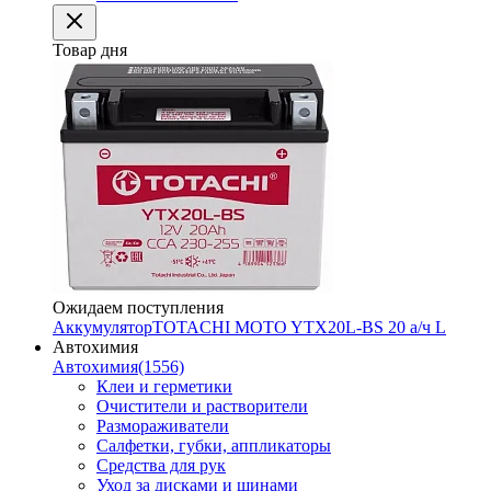
Товар дня
Ожидаем поступления
Аккумулятор
TOTACHI MOTO YTX20L-BS 20 а/ч L
Автохимия
Автохимия
(1556)
Клеи и герметики
Очистители и растворители
Размораживатели
Салфетки, губки, аппликаторы
Средства для рук
Уход за дисками и шинами