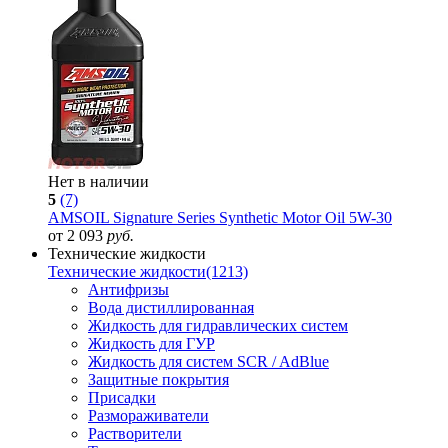
Нет в наличии
5
(7)
AMSOIL Signature Series Synthetic Motor Oil 5W-30
от 2 093
руб.
Технические жидкости
Технические жидкости
(1213)
Антифризы
Вода дистиллированная
Жидкость для гидравлических систем
Жидкость для ГУР
Жидкость для систем SCR / AdBlue
Защитные покрытия
Присадки
Размораживатели
Растворители