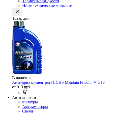
Тормозные жидкости
Иные технические жидкости
Товар дня
В наличии
Антифриз концентрат
FUCHS Maintain Fricofin V G13
от 913
руб.
Автозапчасти
Фильтры
Аккумуляторы
Свечи