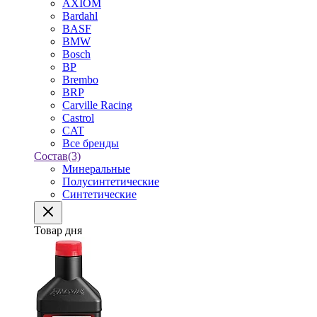
AXIOM
Bardahl
BASF
BMW
Bosch
BP
Brembo
BRP
Carville Racing
Castrol
CAT
Все бренды
Состав
(3)
Минеральные
Полусинтетические
Синтетические
Товар дня