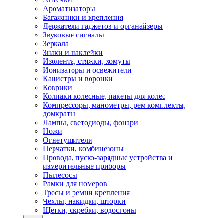
Ароматизаторы
Багажники и крепления
Держатели гаджетов и органайзеры
Звуковые сигналы
Зеркала
Знаки и наклейки
Изолента, стяжки, хомуты
Ионизаторы и освежители
Канистры и воронки
Коврики
Колпаки колесные, пакеты для колес
Компрессоры, манометры, рем комплекты,
домкраты
Лампы, светодиоды, фонари
Ножи
Огнетушители
Перчатки, комбинезоны
Провода, пуско-зарядные устройства и
измерительные приборы
Пылесосы
Рамки для номеров
Тросы и ремни крепления
Чехлы, накидки, шторки
Щетки, скребки, водосгоны