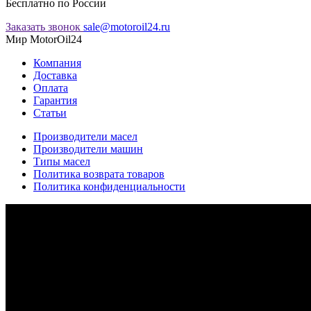
Бесплатно по России
Заказать звонок
sale@motoroil24.ru
Мир MotorOil24
Компания
Доставка
Оплата
Гарантия
Статьи
Производители масел
Производители машин
Типы масел
Политика возврата товаров
Политика конфиденциальности