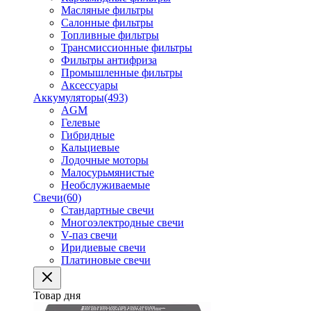
Масляные фильтры
Салонные фильтры
Топливные фильтры
Трансмиссионные фильтры
Фильтры антифриза
Промышленные фильтры
Аксессуары
Аккумуляторы
(493)
AGM
Гелевые
Гибридные
Кальциевые
Лодочные моторы
Малосурьмянистые
Необслуживаемые
Свечи
(60)
Стандартные свечи
Многоэлектродные свечи
V-паз свечи
Иридиевые свечи
Платиновые свечи
Товар дня