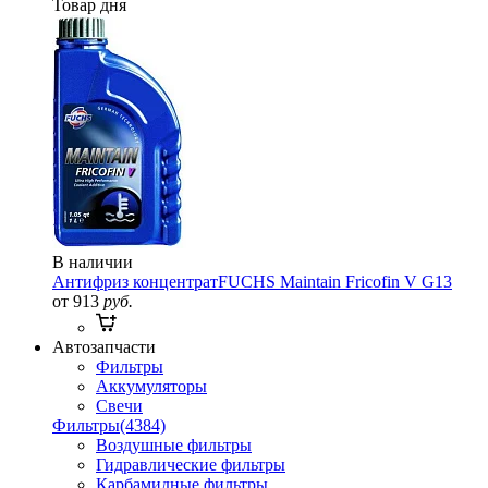
Товар дня
В наличии
Антифриз концентрат
FUCHS Maintain Fricofin V G13
от 913
руб.
Автозапчасти
Фильтры
Аккумуляторы
Свечи
Фильтры
(4384)
Воздушные фильтры
Гидравлические фильтры
Карбамидные фильтры