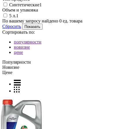
Синтетические
1
Объем и упаковка
5 л.
1
По вашему запросу найдено
0
ед. товара
Сбросить
Сортировать по:
популярности
новизне
цене
Популярности
Новизне
Цене