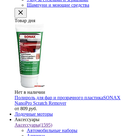
Шампуни и моющие средства
Товар дня
Нет в наличии
Полироль для фар и прозрачного пластика
SONAX
NanoPro Scratch Remover
от 809
руб.
Лодочные моторы
Аксессуары
Аксессуары
(1595)
Автомобильные наборы
Аптечки