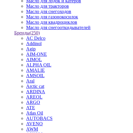
Масло для лодок и катеров
Масло для тракторов
Масло для снегоходов
Масло для газонокосилок
Масло для квадроциклов
Масло для снегооткидывателей
Бренды
(250)
AC Delco
Addinol
Agip
AIM-ONE
AIMOL
ALPHA OIL
AMALIE
AMSOIL
Aral
Arctic cat
ARDINA
AREOL
ARGO
ATE
Atlas Oil
AUTOBACS
AVENO
AWM