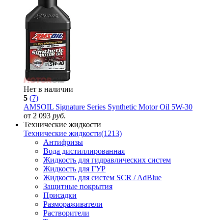
Нет в наличии
5
(7)
AMSOIL Signature Series Synthetic Motor Oil 5W-30
от 2 093
руб.
Технические жидкости
Технические жидкости
(1213)
Антифризы
Вода дистиллированная
Жидкость для гидравлических систем
Жидкость для ГУР
Жидкость для систем SCR / AdBlue
Защитные покрытия
Присадки
Размораживатели
Растворители