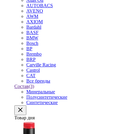
Atlas Oil
AUTOBACS
AVENO
AWM
AXIOM
Bardahl
BASF
BMW
Bosch
BP
Brembo
BRP
Carville Racing
Castrol
CAT
Все бренды
Состав
(3)
Минеральные
Полусинтетические
Синтетические
Товар дня