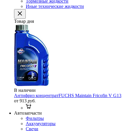
Тормозные жидкости
Иные технические жидкости
Товар дня
В наличии
Антифриз концентрат
FUCHS Maintain Fricofin V G13
от 913
руб.
Автозапчасти
Фильтры
Аккумуляторы
Свечи