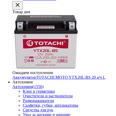
Товар дня
Ожидаем поступления
Аккумулятор
TOTACHI MOTO YTX20L-BS 20 а/ч L
Автохимия
Автохимия
(1556)
Клеи и герметики
Очистители и растворители
Размораживатели
Салфетки, губки, аппликаторы
Средства для рук
Уход за дисками и шинами