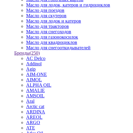
Масло для лодок, катеров и гидроциклов
Масло для поездов
Масло для скутеров
Масло для лодок и катеров
Масло для тракторов
Масло для снегоходов
Масло для газонокосилок
Масло для квадроциклов
Масло для снегооткидывателей
Бренды
(250)
AC Delco
Addinol
Agip
AIM-ONE
AIMOL
ALPHA OIL
AMALIE
AMSOIL
Aral
Arctic cat
ARDINA
AREOL
ARGO
ATE