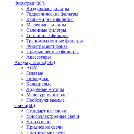
Фильтры
(4384)
Воздушные фильтры
Гидравлические фильтры
Карбамидные фильтры
Масляные фильтры
Салонные фильтры
Топливные фильтры
Трансмиссионные фильтры
Фильтры антифриза
Промышленные фильтры
Аксессуары
Аккумуляторы
(493)
AGM
Гелевые
Гибридные
Кальциевые
Лодочные моторы
Малосурьмянистые
Необслуживаемые
Свечи
(60)
Стандартные свечи
Многоэлектродные свечи
V-паз свечи
Иридиевые свечи
Платиновые свечи