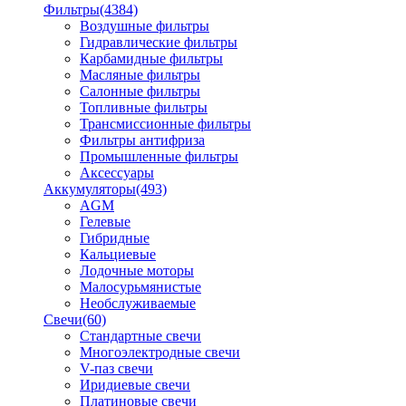
Фильтры
(4384)
Воздушные фильтры
Гидравлические фильтры
Карбамидные фильтры
Масляные фильтры
Салонные фильтры
Топливные фильтры
Трансмиссионные фильтры
Фильтры антифриза
Промышленные фильтры
Аксессуары
Аккумуляторы
(493)
AGM
Гелевые
Гибридные
Кальциевые
Лодочные моторы
Малосурьмянистые
Необслуживаемые
Свечи
(60)
Стандартные свечи
Многоэлектродные свечи
V-паз свечи
Иридиевые свечи
Платиновые свечи