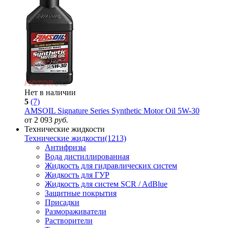
Нет в наличии
5
(7)
AMSOIL Signature Series Synthetic Motor Oil 5W-30
от 2 093
руб.
Технические жидкости
Технические жидкости
(1213)
Антифризы
Вода дистиллированная
Жидкость для гидравлических систем
Жидкость для ГУР
Жидкость для систем SCR / AdBlue
Защитные покрытия
Присадки
Размораживатели
Растворители