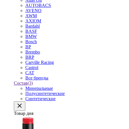
Atlas Oil
AUTOBACS
AVENO
AWM
AXIOM
Bardahl
BASF
BMW
Bosch
BP
Brembo
BRP
Carville Racing
Castrol
CAT
Все бренды
Состав
(3)
Минеральные
Полусинтетические
Синтетические
Товар дня