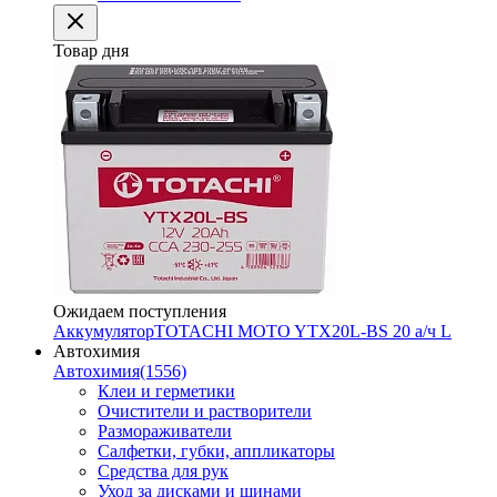
Товар дня
Ожидаем поступления
Аккумулятор
TOTACHI MOTO YTX20L-BS 20 а/ч L
Автохимия
Автохимия
(1556)
Клеи и герметики
Очистители и растворители
Размораживатели
Салфетки, губки, аппликаторы
Средства для рук
Уход за дисками и шинами