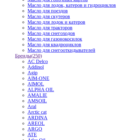
Масло для лодок, катеров и гидроциклов
Масло для поездов
Масло для скутеров
Масло для лодок и катеров
Масло для тракторов
Масло для снегоходов
Масло для газонокосилок
Масло для квадроциклов
Масло для снегооткидывателей
Бренды
(250)
AC Delco
Addinol
Agip
AIM-ONE
AIMOL
ALPHA OIL
AMALIE
AMSOIL
Aral
Arctic cat
ARDINA
AREOL
ARGO
ATE