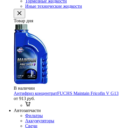
Тормозные жидкости
Иные технические жидкости
Товар дня
В наличии
Антифриз концентрат
FUCHS Maintain Fricofin V G13
от 913
руб.
Автозапчасти
Фильтры
Аккумуляторы
Свечи