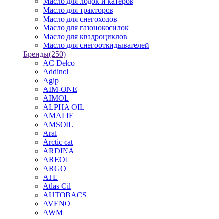
Масло для лодок и катеров
Масло для тракторов
Масло для снегоходов
Масло для газонокосилок
Масло для квадроциклов
Масло для снегооткидывателей
Бренды
(250)
AC Delco
Addinol
Agip
AIM-ONE
AIMOL
ALPHA OIL
AMALIE
AMSOIL
Aral
Arctic cat
ARDINA
AREOL
ARGO
ATE
Atlas Oil
AUTOBACS
AVENO
AWM