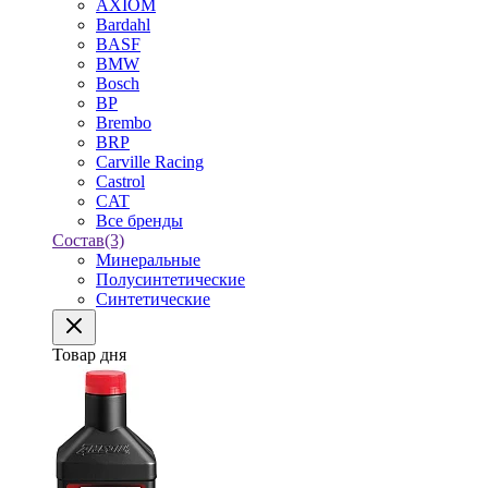
AXIOM
Bardahl
BASF
BMW
Bosch
BP
Brembo
BRP
Carville Racing
Castrol
CAT
Все бренды
Состав
(3)
Минеральные
Полусинтетические
Синтетические
Товар дня