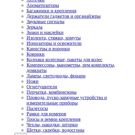
Ароматизаторы
Багажники и крепления
Держатели гаджетов и органайзеры
Звуковые сигналы
Зеркала
Знаки и наклейки
Изолента, стяжки, хомуты
Ионизаторы и освежители
Канистры и воронки
Коврики
Колпаки колесные, пакеты для колес
Компрессоры, манометры, рем комплекты,
домкраты
Лампы, светодиоды, фонари
Ножи
Огнетушители
Перчатки, комбинезоны
Провода, пуско-зарядные устройства и
измерительные приборы
Пылесосы
Рамки для номеров
Тросы и ремни крепления
Чехлы, накидки, шторки
Щетки, скребки, водосгоны