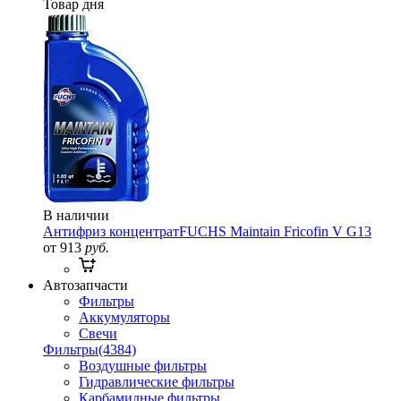
Товар дня
В наличии
Антифриз концентрат
FUCHS Maintain Fricofin V G13
от 913
руб.
Автозапчасти
Фильтры
Аккумуляторы
Свечи
Фильтры
(4384)
Воздушные фильтры
Гидравлические фильтры
Карбамидные фильтры