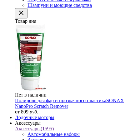
Шампуни и моющие средства
Товар дня
Нет в наличии
Полироль для фар и прозрачного пластика
SONAX
NanoPro Scratch Remover
от 809
руб.
Лодочные моторы
Аксессуары
Аксессуары
(1595)
Автомобильные наборы
Аптечки