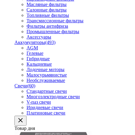
Масляные фильтры
Салонные фильтры
Топливные фильтры
Трансмиссионные фильтры
Фильтры антифриза
Промышленные фильтры
Аксессуары
Аккумуляторы
(493)
AGM
Гелевые
Гибридные
Кальциевые
Лодочные моторы
Малосурьмянистые
Необслуживаемые
Свечи
(60)
Стандартные свечи
Многоэлектродные свечи
V-паз свечи
Иридиевые свечи
Платиновые свечи
Товар дня