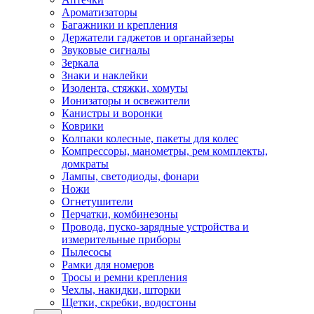
Ароматизаторы
Багажники и крепления
Держатели гаджетов и органайзеры
Звуковые сигналы
Зеркала
Знаки и наклейки
Изолента, стяжки, хомуты
Ионизаторы и освежители
Канистры и воронки
Коврики
Колпаки колесные, пакеты для колес
Компрессоры, манометры, рем комплекты,
домкраты
Лампы, светодиоды, фонари
Ножи
Огнетушители
Перчатки, комбинезоны
Провода, пуско-зарядные устройства и
измерительные приборы
Пылесосы
Рамки для номеров
Тросы и ремни крепления
Чехлы, накидки, шторки
Щетки, скребки, водосгоны