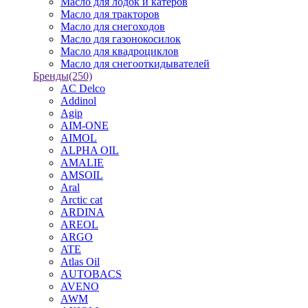
Масло для лодок и катеров
Масло для тракторов
Масло для снегоходов
Масло для газонокосилок
Масло для квадроциклов
Масло для снегооткидывателей
Бренды
(250)
AC Delco
Addinol
Agip
AIM-ONE
AIMOL
ALPHA OIL
AMALIE
AMSOIL
Aral
Arctic cat
ARDINA
AREOL
ARGO
ATE
Atlas Oil
AUTOBACS
AVENO
AWM