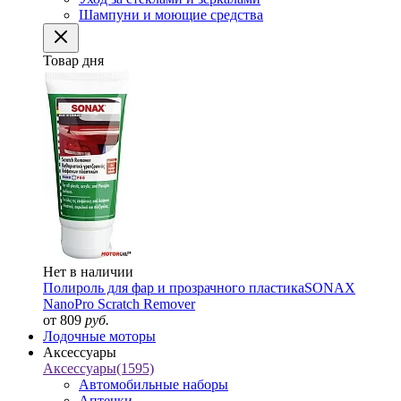
Шампуни и моющие средства
Товар дня
Нет в наличии
Полироль для фар и прозрачного пластика
SONAX
NanoPro Scratch Remover
от 809
руб.
Лодочные моторы
Аксессуары
Аксессуары
(1595)
Автомобильные наборы
Аптечки