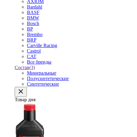
AXIOM
Bardahl
BASF
BMW
Bosch
BP
Brembo
BRP
Carville Racing
Castrol
CAT
Все бренды
Состав
(3)
Минеральные
Полусинтетические
Синтетические
Товар дня