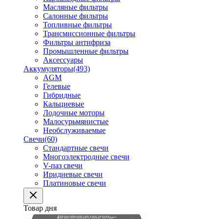
Масляные фильтры
Салонные фильтры
Топливные фильтры
Трансмиссионные фильтры
Фильтры антифриза
Промышленные фильтры
Аксессуары
Аккумуляторы
(493)
AGM
Гелевые
Гибридные
Кальциевые
Лодочные моторы
Малосурьмянистые
Необслуживаемые
Свечи
(60)
Стандартные свечи
Многоэлектродные свечи
V-паз свечи
Иридиевые свечи
Платиновые свечи
Товар дня