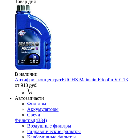
Товар дня
В наличии
Антифриз концентрат
FUCHS Maintain Fricofin V G13
от 913
руб.
Автозапчасти
Фильтры
Аккумуляторы
Свечи
Фильтры
(4384)
Воздушные фильтры
Гидравлические фильтры
Карбамидные фильтры