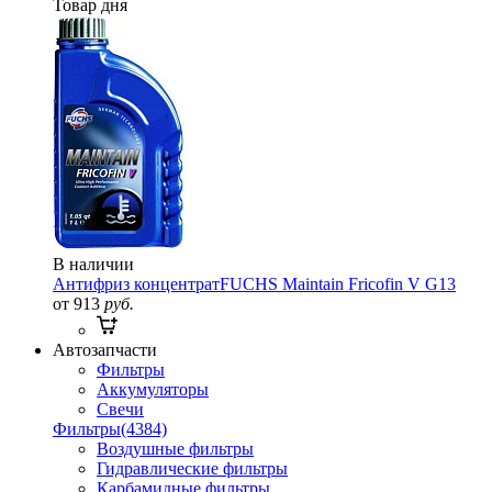
Товар дня
В наличии
Антифриз концентрат
FUCHS Maintain Fricofin V G13
от 913
руб.
Автозапчасти
Фильтры
Аккумуляторы
Свечи
Фильтры
(4384)
Воздушные фильтры
Гидравлические фильтры
Карбамидные фильтры