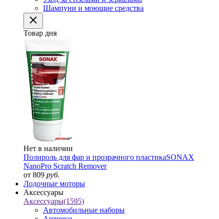
Шампуни и моющие средства
Товар дня
Нет в наличии
Полироль для фар и прозрачного пластика
SONAX
NanoPro Scratch Remover
от 809
руб.
Лодочные моторы
Аксессуары
Аксессуары
(1595)
Автомобильные наборы
Аптечки