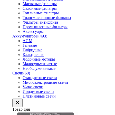
Масляные фильтры
Салонные фильтры
Топливные фильтры
Трансмиссионные фильтры
Фильтры антифриза
Промышленные фильтры
Аксессуары
Аккумуляторы
(493)
AGM
Гелевые
Гибридные
Кальциевые
Лодочные моторы
Малосурьмянистые
Необслуживаемые
Свечи
(60)
Стандартные свечи
Многоэлектродные свечи
V-паз свечи
Иридиевые свечи
Платиновые свечи
Товар дня