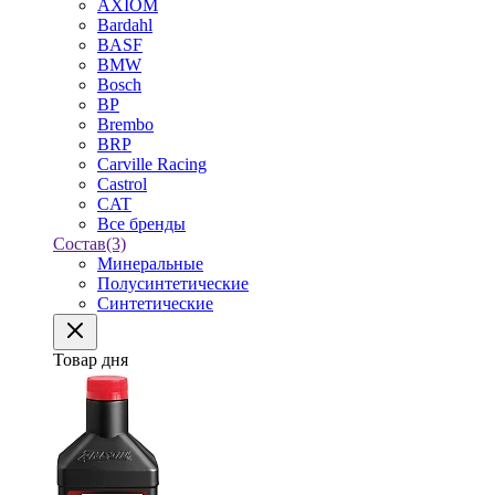
AXIOM
Bardahl
BASF
BMW
Bosch
BP
Brembo
BRP
Carville Racing
Castrol
CAT
Все бренды
Состав
(3)
Минеральные
Полусинтетические
Синтетические
Товар дня