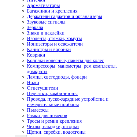
Ароматизаторы
Багажники и крепления
Держатели гаджетов и органайзеры
Звуковые сигналы
Зеркала
Знаки и наклейки
Изолента, стяжки, хомуты
Ионизаторы и освежители
Канистры и воронки
Коврики
Колпаки колесные, пакеты для колес
Компрессоры, манометры, рем комплекты,
домкраты
Лампы, светодиоды, фонари
Ножи
Огнетушители
Перчатки, комбинезоны
Провода, пуско-зарядные устройства и
измерительные приборы
Пылесосы
Рамки для номеров
Тросы и ремни крепления
Чехлы, накидки, шторки
Щетки, скребки, водосгоны