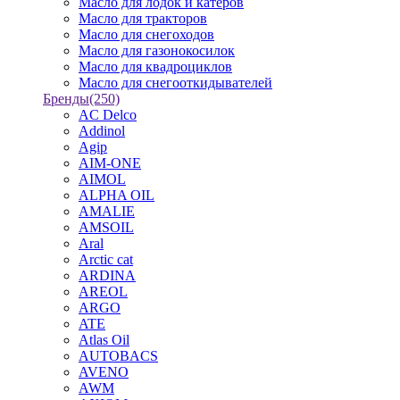
Масло для лодок и катеров
Масло для тракторов
Масло для снегоходов
Масло для газонокосилок
Масло для квадроциклов
Масло для снегооткидывателей
Бренды
(250)
AC Delco
Addinol
Agip
AIM-ONE
AIMOL
ALPHA OIL
AMALIE
AMSOIL
Aral
Arctic cat
ARDINA
AREOL
ARGO
ATE
Atlas Oil
AUTOBACS
AVENO
AWM