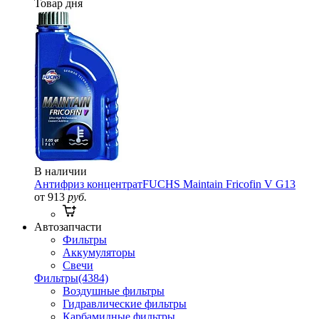
Товар дня
В наличии
Антифриз концентрат
FUCHS Maintain Fricofin V G13
от 913
руб.
Автозапчасти
Фильтры
Аккумуляторы
Свечи
Фильтры
(4384)
Воздушные фильтры
Гидравлические фильтры
Карбамидные фильтры