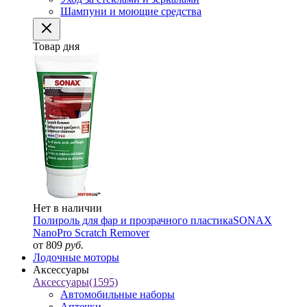
Шампуни и моющие средства
Товар дня
Нет в наличии
Полироль для фар и прозрачного пластика
SONAX
NanoPro Scratch Remover
от 809
руб.
Лодочные моторы
Аксессуары
Аксессуары
(1595)
Автомобильные наборы
Аптечки