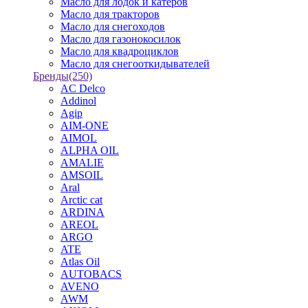
Масло для лодок и катеров
Масло для тракторов
Масло для снегоходов
Масло для газонокосилок
Масло для квадроциклов
Масло для снегооткидывателей
Бренды
(250)
AC Delco
Addinol
Agip
AIM-ONE
AIMOL
ALPHA OIL
AMALIE
AMSOIL
Aral
Arctic cat
ARDINA
AREOL
ARGO
ATE
Atlas Oil
AUTOBACS
AVENO
AWM