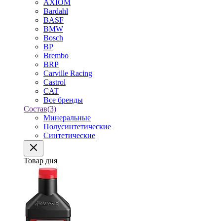
AXIOM
Bardahl
BASF
BMW
Bosch
BP
Brembo
BRP
Carville Racing
Castrol
CAT
Все бренды
Состав
(3)
Минеральные
Полусинтетические
Синтетические
Товар дня