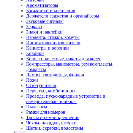
Ароматизаторы
Багажники и крепления
Держатели гаджетов и органайзеры
Звуковые сигналы
Зеркала
Знаки и наклейки
Изолента, стяжки, хомуты
Ионизаторы и освежители
Канистры и воронки
Коврики
Колпаки колесные, пакеты для колес
Компрессоры, манометры, рем комплекты,
домкраты
Лампы, светодиоды, фонари
Ножи
Огнетушители
Перчатки, комбинезоны
Провода, пуско-зарядные устройства и
измерительные приборы
Пылесосы
Рамки для номеров
Тросы и ремни крепления
Чехлы, накидки, шторки
Щетки, скребки, водосгоны