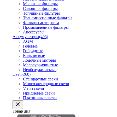
Масляные фильтры
Салонные фильтры
Топливные фильтры
Трансмиссионные фильтры
Фильтры антифриза
Промышленные фильтры
Аксессуары
Аккумуляторы
(493)
AGM
Гелевые
Гибридные
Кальциевые
Лодочные моторы
Малосурьмянистые
Необслуживаемые
Свечи
(60)
Стандартные свечи
Многоэлектродные свечи
V-паз свечи
Иридиевые свечи
Платиновые свечи
Товар дня