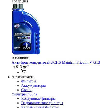
Товар дня
В наличии
Антифриз концентрат
FUCHS Maintain Fricofin V G13
от 913
руб.
Автозапчасти
Фильтры
Аккумуляторы
Свечи
Фильтры
(4384)
Воздушные фильтры
Гидравлические фильтры
Карбамидные фильтры