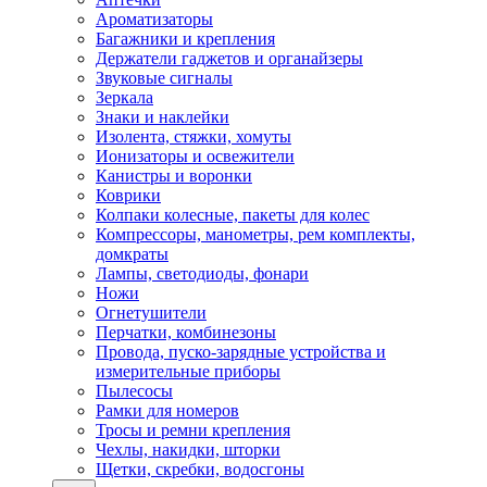
Ароматизаторы
Багажники и крепления
Держатели гаджетов и органайзеры
Звуковые сигналы
Зеркала
Знаки и наклейки
Изолента, стяжки, хомуты
Ионизаторы и освежители
Канистры и воронки
Коврики
Колпаки колесные, пакеты для колес
Компрессоры, манометры, рем комплекты,
домкраты
Лампы, светодиоды, фонари
Ножи
Огнетушители
Перчатки, комбинезоны
Провода, пуско-зарядные устройства и
измерительные приборы
Пылесосы
Рамки для номеров
Тросы и ремни крепления
Чехлы, накидки, шторки
Щетки, скребки, водосгоны