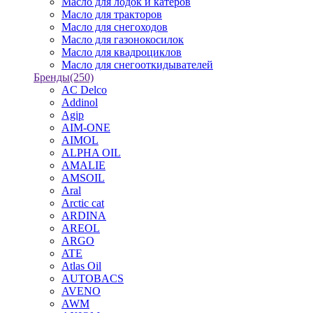
Масло для лодок и катеров
Масло для тракторов
Масло для снегоходов
Масло для газонокосилок
Масло для квадроциклов
Масло для снегооткидывателей
Бренды
(250)
AC Delco
Addinol
Agip
AIM-ONE
AIMOL
ALPHA OIL
AMALIE
AMSOIL
Aral
Arctic cat
ARDINA
AREOL
ARGO
ATE
Atlas Oil
AUTOBACS
AVENO
AWM