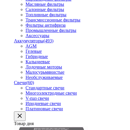
Масляные фильтры
Салонные фильтры
Топливные фильтры
Трансмиссионные фильтры
Фильтры антифриза
Промышленные фильтры
Аксессуары
Аккумуляторы
(493)
AGM
Гелевые
Гибридные
Кальциевые
Лодочные моторы
Малосурьмянистые
Необслуживаемые
Свечи
(60)
Стандартные свечи
Многоэлектродные свечи
V-паз свечи
Иридиевые свечи
Платиновые свечи
Товар дня