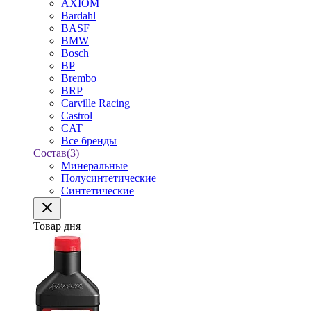
AXIOM
Bardahl
BASF
BMW
Bosch
BP
Brembo
BRP
Carville Racing
Castrol
CAT
Все бренды
Состав
(3)
Минеральные
Полусинтетические
Синтетические
Товар дня