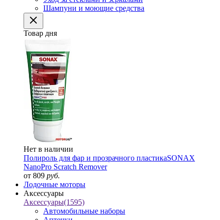
Шампуни и моющие средства
Товар дня
Нет в наличии
Полироль для фар и прозрачного пластика
SONAX
NanoPro Scratch Remover
от 809
руб.
Лодочные моторы
Аксессуары
Аксессуары
(1595)
Автомобильные наборы
Аптечки