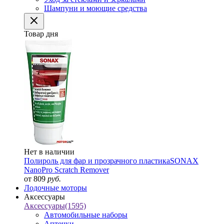
Шампуни и моющие средства
Товар дня
Нет в наличии
Полироль для фар и прозрачного пластика
SONAX
NanoPro Scratch Remover
от 809
руб.
Лодочные моторы
Аксессуары
Аксессуары
(1595)
Автомобильные наборы
Аптечки