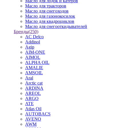
Масло для лодок и катеров
Масло для тракторов
Масло для снегоходов
Масло для газонокосилок
Масло для квадроциклов
Масло для снегооткидывателей
Бренды
(250)
AC Delco
Addinol
Agip
AIM-ONE
AIMOL
ALPHA OIL
AMALIE
AMSOIL
Aral
Arctic cat
ARDINA
AREOL
ARGO
ATE
Atlas Oil
AUTOBACS
AVENO
AWM