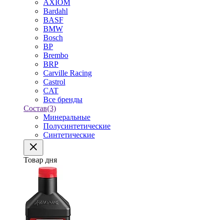
AXIOM
Bardahl
BASF
BMW
Bosch
BP
Brembo
BRP
Carville Racing
Castrol
CAT
Все бренды
Состав
(3)
Минеральные
Полусинтетические
Синтетические
Товар дня