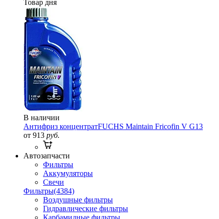
Товар дня
В наличии
Антифриз концентрат
FUCHS Maintain Fricofin V G13
от 913
руб.
Автозапчасти
Фильтры
Аккумуляторы
Свечи
Фильтры
(4384)
Воздушные фильтры
Гидравлические фильтры
Карбамидные фильтры