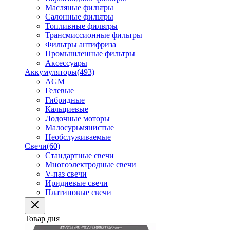
Масляные фильтры
Салонные фильтры
Топливные фильтры
Трансмиссионные фильтры
Фильтры антифриза
Промышленные фильтры
Аксессуары
Аккумуляторы
(493)
AGM
Гелевые
Гибридные
Кальциевые
Лодочные моторы
Малосурьмянистые
Необслуживаемые
Свечи
(60)
Стандартные свечи
Многоэлектродные свечи
V-паз свечи
Иридиевые свечи
Платиновые свечи
Товар дня