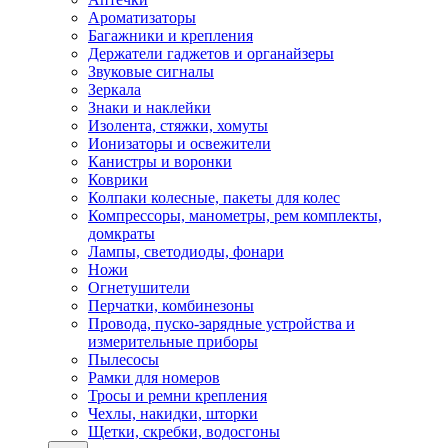
Ароматизаторы
Багажники и крепления
Держатели гаджетов и органайзеры
Звуковые сигналы
Зеркала
Знаки и наклейки
Изолента, стяжки, хомуты
Ионизаторы и освежители
Канистры и воронки
Коврики
Колпаки колесные, пакеты для колес
Компрессоры, манометры, рем комплекты,
домкраты
Лампы, светодиоды, фонари
Ножи
Огнетушители
Перчатки, комбинезоны
Провода, пуско-зарядные устройства и
измерительные приборы
Пылесосы
Рамки для номеров
Тросы и ремни крепления
Чехлы, накидки, шторки
Щетки, скребки, водосгоны