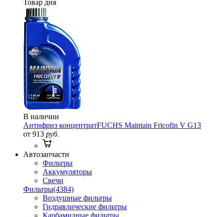
Товар дня
В наличии
Антифриз концентрат
FUCHS Maintain Fricofin V G13
от 913
руб.
Автозапчасти
Фильтры
Аккумуляторы
Свечи
Фильтры
(4384)
Воздушные фильтры
Гидравлические фильтры
Карбамидные фильтры