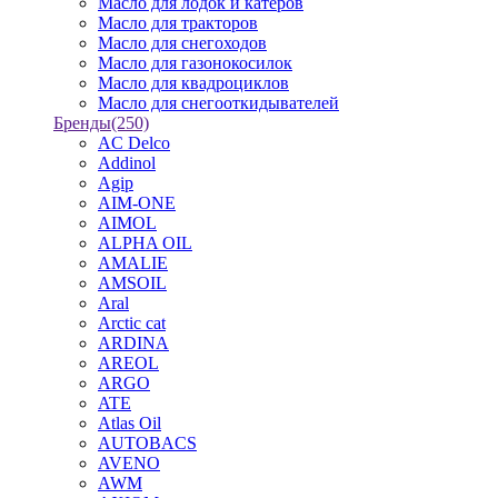
Масло для лодок и катеров
Масло для тракторов
Масло для снегоходов
Масло для газонокосилок
Масло для квадроциклов
Масло для снегооткидывателей
Бренды
(250)
AC Delco
Addinol
Agip
AIM-ONE
AIMOL
ALPHA OIL
AMALIE
AMSOIL
Aral
Arctic cat
ARDINA
AREOL
ARGO
ATE
Atlas Oil
AUTOBACS
AVENO
AWM