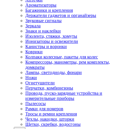
Ароматизаторы
Багажники и крепления
Держатели гаджетов и органайзеры
Звуковые сигналы
Зеркала
Знаки и наклейки
Изолента, стяжки, хомуты
Ионизаторы и освежители
Канистры и воронки
Коврики
Колпаки колесные, пакеты для колес
Компрессоры, манометры, рем комплекты,
домкраты
Лампы, светодиоды, фонари
Ножи
Огнетушители
Перчатки, комбинезоны
Провода, пуско-зарядные устройства и
измерительные приборы
Пылесосы
Рамки для номеров
Тросы и ремни крепления
Чехлы, накидки, шторки
Щетки, скребки, водосгоны