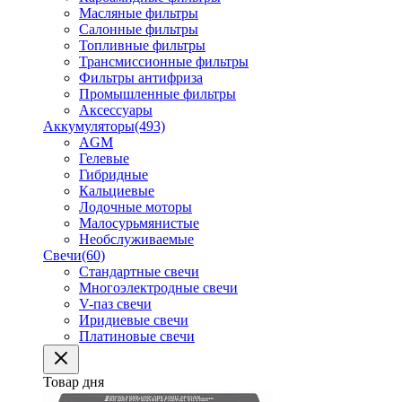
Масляные фильтры
Салонные фильтры
Топливные фильтры
Трансмиссионные фильтры
Фильтры антифриза
Промышленные фильтры
Аксессуары
Аккумуляторы
(493)
AGM
Гелевые
Гибридные
Кальциевые
Лодочные моторы
Малосурьмянистые
Необслуживаемые
Свечи
(60)
Стандартные свечи
Многоэлектродные свечи
V-паз свечи
Иридиевые свечи
Платиновые свечи
Товар дня