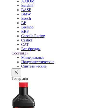
AXIOM
Bardahl
BASF
BMW
Bosch
BP
Brembo
BRP
Carville Racing
Castrol
CAT
Все бренды
Состав
(3)
Минеральные
Полусинтетические
Синтетические
Товар дня