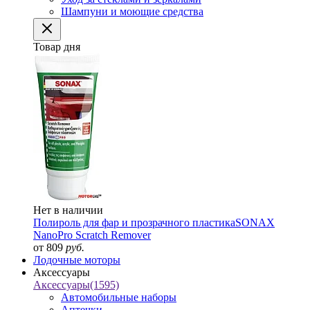
Шампуни и моющие средства
Товар дня
Нет в наличии
Полироль для фар и прозрачного пластика
SONAX
NanoPro Scratch Remover
от 809
руб.
Лодочные моторы
Аксессуары
Аксессуары
(1595)
Автомобильные наборы
Аптечки