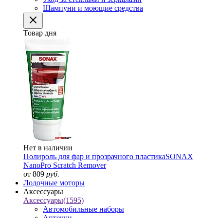
Шампуни и моющие средства
Товар дня
Нет в наличии
Полироль для фар и прозрачного пластика
SONAX
NanoPro Scratch Remover
от 809
руб.
Лодочные моторы
Аксессуары
Аксессуары
(1595)
Автомобильные наборы
Аптечки