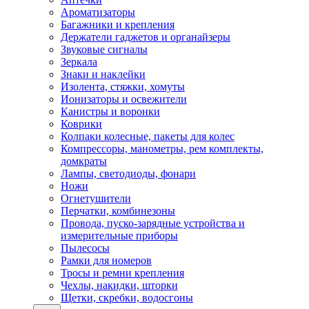
Ароматизаторы
Багажники и крепления
Держатели гаджетов и органайзеры
Звуковые сигналы
Зеркала
Знаки и наклейки
Изолента, стяжки, хомуты
Ионизаторы и освежители
Канистры и воронки
Коврики
Колпаки колесные, пакеты для колес
Компрессоры, манометры, рем комплекты,
домкраты
Лампы, светодиоды, фонари
Ножи
Огнетушители
Перчатки, комбинезоны
Провода, пуско-зарядные устройства и
измерительные приборы
Пылесосы
Рамки для номеров
Тросы и ремни крепления
Чехлы, накидки, шторки
Щетки, скребки, водосгоны