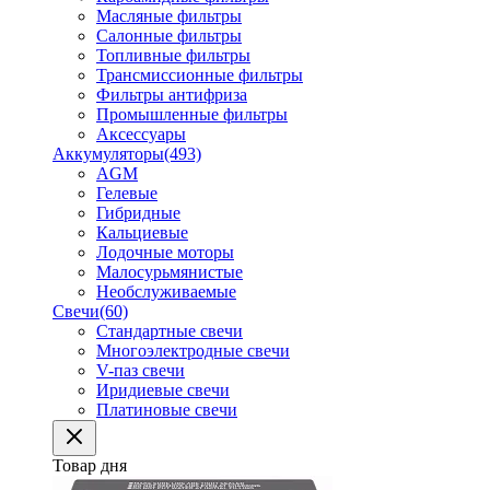
Масляные фильтры
Салонные фильтры
Топливные фильтры
Трансмиссионные фильтры
Фильтры антифриза
Промышленные фильтры
Аксессуары
Аккумуляторы
(493)
AGM
Гелевые
Гибридные
Кальциевые
Лодочные моторы
Малосурьмянистые
Необслуживаемые
Свечи
(60)
Стандартные свечи
Многоэлектродные свечи
V-паз свечи
Иридиевые свечи
Платиновые свечи
Товар дня