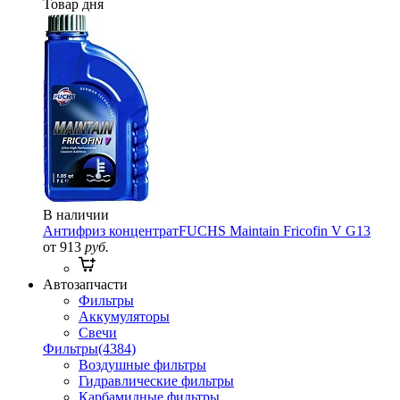
Товар дня
В наличии
Антифриз концентрат
FUCHS Maintain Fricofin V G13
от 913
руб.
Автозапчасти
Фильтры
Аккумуляторы
Свечи
Фильтры
(4384)
Воздушные фильтры
Гидравлические фильтры
Карбамидные фильтры