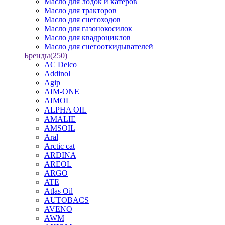
Масло для лодок и катеров
Масло для тракторов
Масло для снегоходов
Масло для газонокосилок
Масло для квадроциклов
Масло для снегооткидывателей
Бренды
(250)
AC Delco
Addinol
Agip
AIM-ONE
AIMOL
ALPHA OIL
AMALIE
AMSOIL
Aral
Arctic cat
ARDINA
AREOL
ARGO
ATE
Atlas Oil
AUTOBACS
AVENO
AWM