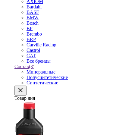
AXIOM
Bardahl
BASF
BMW
Bosch
BP
Brembo
BRP
Carville Racing
Castrol
CAT
Все бренды
Состав
(3)
Минеральные
Полусинтетические
Синтетические
Товар дня