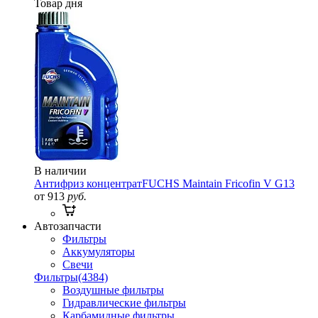
Товар дня
В наличии
Антифриз концентрат
FUCHS Maintain Fricofin V G13
от 913
руб.
Автозапчасти
Фильтры
Аккумуляторы
Свечи
Фильтры
(4384)
Воздушные фильтры
Гидравлические фильтры
Карбамидные фильтры