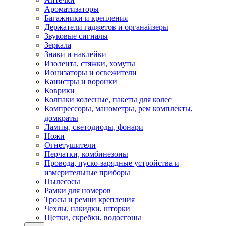
Ароматизаторы
Багажники и крепления
Держатели гаджетов и органайзеры
Звуковые сигналы
Зеркала
Знаки и наклейки
Изолента, стяжки, хомуты
Ионизаторы и освежители
Канистры и воронки
Коврики
Колпаки колесные, пакеты для колес
Компрессоры, манометры, рем комплекты,
домкраты
Лампы, светодиоды, фонари
Ножи
Огнетушители
Перчатки, комбинезоны
Провода, пуско-зарядные устройства и
измерительные приборы
Пылесосы
Рамки для номеров
Тросы и ремни крепления
Чехлы, накидки, шторки
Щетки, скребки, водосгоны