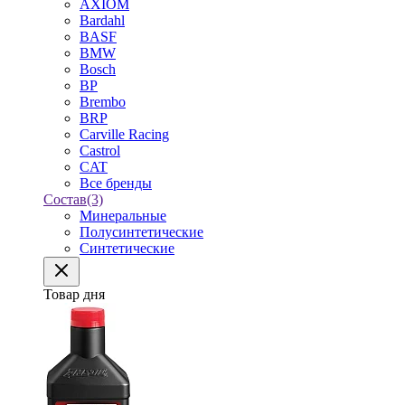
AXIOM
Bardahl
BASF
BMW
Bosch
BP
Brembo
BRP
Carville Racing
Castrol
CAT
Все бренды
Состав
(3)
Минеральные
Полусинтетические
Синтетические
Товар дня