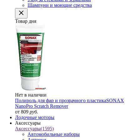
Шампуни и моющие средства
Товар дня
Нет в наличии
Полироль для фар и прозрачного пластика
SONAX
NanoPro Scratch Remover
от 809
руб.
Лодочные моторы
Аксессуары
Аксессуары
(1595)
Автомобильные наборы
Аптечки