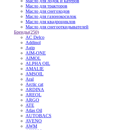
Масло для лодок и катеров
Масло для тракторов
Масло для снегоходов
Масло для газонокосилок
Масло для квадроциклов
Масло для снегооткидывателей
Бренды
(250)
AC Delco
Addinol
Agip
AIM-ONE
AIMOL
ALPHA OIL
AMALIE
AMSOIL
Aral
Arctic cat
ARDINA
AREOL
ARGO
ATE
Atlas Oil
AUTOBACS
AVENO
AWM