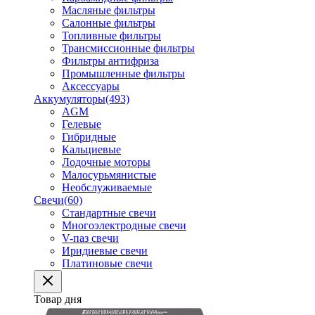
Масляные фильтры
Салонные фильтры
Топливные фильтры
Трансмиссионные фильтры
Фильтры антифриза
Промышленные фильтры
Аксессуары
Аккумуляторы
(493)
AGM
Гелевые
Гибридные
Кальциевые
Лодочные моторы
Малосурьмянистые
Необслуживаемые
Свечи
(60)
Стандартные свечи
Многоэлектродные свечи
V-паз свечи
Иридиевые свечи
Платиновые свечи
Товар дня