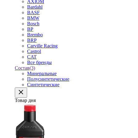
AXIOM
Bardahl
BASF
BMW
Bosch
BP
Brembo
BRP
Carville Racing
Castrol
CAT
Все бренды
Состав
(3)
Минеральные
Полусинтетические
Синтетические
Товар дня