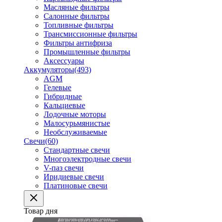
Масляные фильтры
Салонные фильтры
Топливные фильтры
Трансмиссионные фильтры
Фильтры антифриза
Промышленные фильтры
Аксессуары
Аккумуляторы
(493)
AGM
Гелевые
Гибридные
Кальциевые
Лодочные моторы
Малосурьмянистые
Необслуживаемые
Свечи
(60)
Стандартные свечи
Многоэлектродные свечи
V-паз свечи
Иридиевые свечи
Платиновые свечи
Товар дня