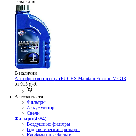
Товар дня
В наличии
Антифриз концентрат
FUCHS Maintain Fricofin V G13
от 913
руб.
Автозапчасти
Фильтры
Аккумуляторы
Свечи
Фильтры
(4384)
Воздушные фильтры
Гидравлические фильтры
Карбамидные фильтры