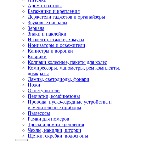
Ароматизаторы
Багажники и крепления
Держатели гаджетов и органайзеры
Звуковые сигналы
Зеркала
Знаки и наклейки
Изолента, стяжки, хомуты
Ионизаторы и освежители
Канистры и воронки
Коврики
Колпаки колесные, пакеты для колес
Компрессоры, манометры, рем комплекты,
домкраты
Лампы, светодиоды, фонари
Ножи
Огнетушители
Перчатки, комбинезоны
Провода, пуско-зарядные устройства и
измерительные приборы
Пылесосы
Рамки для номеров
Тросы и ремни крепления
Чехлы, накидки, шторки
Щетки, скребки, водосгоны