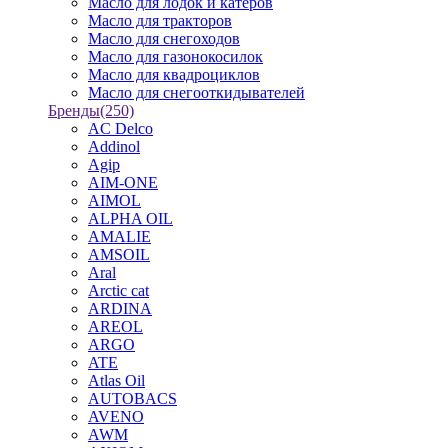
Масло для лодок и катеров
Масло для тракторов
Масло для снегоходов
Масло для газонокосилок
Масло для квадроциклов
Масло для снегооткидывателей
Бренды
(250)
AC Delco
Addinol
Agip
AIM-ONE
AIMOL
ALPHA OIL
AMALIE
AMSOIL
Aral
Arctic cat
ARDINA
AREOL
ARGO
ATE
Atlas Oil
AUTOBACS
AVENO
AWM