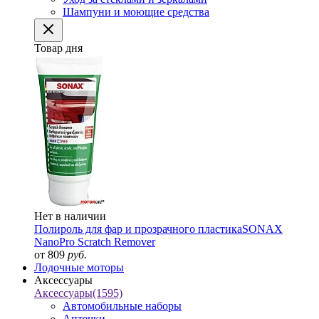
Шампуни и моющие средства
Товар дня
Нет в наличии
Полироль для фар и прозрачного пластика
SONAX
NanoPro Scratch Remover
от 809
руб.
Лодочные моторы
Аксессуары
Аксессуары
(1595)
Автомобильные наборы
Аптечки