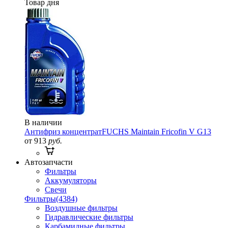
Товар дня
В наличии
Антифриз концентрат
FUCHS Maintain Fricofin V G13
от 913
руб.
Автозапчасти
Фильтры
Аккумуляторы
Свечи
Фильтры
(4384)
Воздушные фильтры
Гидравлические фильтры
Карбамидные фильтры