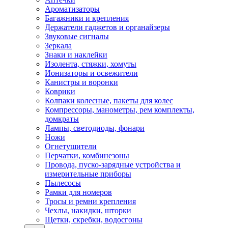
Ароматизаторы
Багажники и крепления
Держатели гаджетов и органайзеры
Звуковые сигналы
Зеркала
Знаки и наклейки
Изолента, стяжки, хомуты
Ионизаторы и освежители
Канистры и воронки
Коврики
Колпаки колесные, пакеты для колес
Компрессоры, манометры, рем комплекты,
домкраты
Лампы, светодиоды, фонари
Ножи
Огнетушители
Перчатки, комбинезоны
Провода, пуско-зарядные устройства и
измерительные приборы
Пылесосы
Рамки для номеров
Тросы и ремни крепления
Чехлы, накидки, шторки
Щетки, скребки, водосгоны