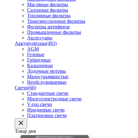
Масляные фильтры
Салонные фильтры
Топливные фильтры
Трансмиссионные фильтры
Фильтры антифриза
Промышленные фильтры
Аксессуары
Аккумуляторы
(493)
AGM
Гелевые
Гибридные
Кальциевые
Лодочные моторы
Малосурьмянистые
Необслуживаемые
Свечи
(60)
Стандартные свечи
Многоэлектродные свечи
V-паз свечи
Иридиевые свечи
Платиновые свечи
Товар дня