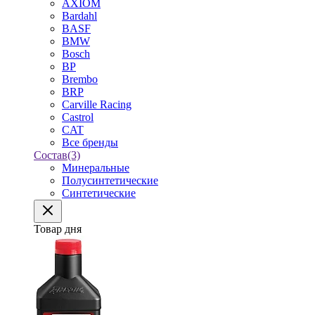
AXIOM
Bardahl
BASF
BMW
Bosch
BP
Brembo
BRP
Carville Racing
Castrol
CAT
Все бренды
Состав
(3)
Минеральные
Полусинтетические
Синтетические
Товар дня