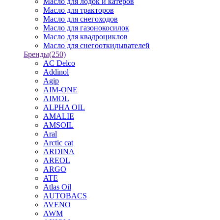
Масло для лодок и катеров
Масло для тракторов
Масло для снегоходов
Масло для газонокосилок
Масло для квадроциклов
Масло для снегооткидывателей
Бренды
(250)
AC Delco
Addinol
Agip
AIM-ONE
AIMOL
ALPHA OIL
AMALIE
AMSOIL
Aral
Arctic cat
ARDINA
AREOL
ARGO
ATE
Atlas Oil
AUTOBACS
AVENO
AWM