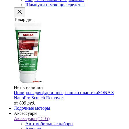
Шампуни и моющие средства
Товар дня
Нет в наличии
Полироль для фар и прозрачного пластика
SONAX
NanoPro Scratch Remover
от 809
руб.
Лодочные моторы
Аксессуары
Аксессуары
(1595)
Автомобильные наборы
Аптечки