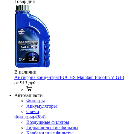
Товар дня
В наличии
Антифриз концентрат
FUCHS Maintain Fricofin V G13
от 913
руб.
Автозапчасти
Фильтры
Аккумуляторы
Свечи
Фильтры
(4384)
Воздушные фильтры
Гидравлические фильтры
Карбамидные фильтры