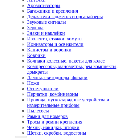
Ароматизаторы
Багажники и крепления
Держатели гаджетов и органайзеры
Звуковые сигналы
Зеркала
Знаки и наклейки
Изолента, стяжки, хомуты
Ионизаторы и освежители
Канистры и воронки
Коврики
Колпаки колесные, пакеты для колес
Компрессоры, манометры, рем комплекты,
домкраты
Лампы, светодиоды, фонари
Ножи
Огнетушители
Перчатки, комбинезоны
Провода, пуско-зарядные устройства и
измерительные приборы
Пылесосы
Рамки для номеров
Тросы и ремни крепления
Чехлы, накидки, шторки
Щетки, скребки, водосгоны