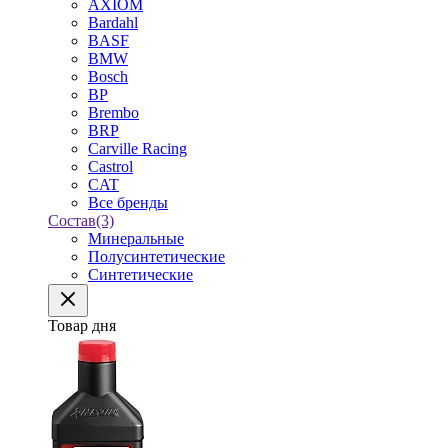
AXIOM
Bardahl
BASF
BMW
Bosch
BP
Brembo
BRP
Carville Racing
Castrol
CAT
Все бренды
Состав
(3)
Минеральные
Полусинтетические
Синтетические
Товар дня