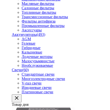
Масляные фильтры
Салонные фильтры
Топливные фильтры
Трансмиссионные фильтры
Фильтры антифриза
Промышленные фильтры
Аксессуары
Аккумуляторы
(493)
AGM
Гелевые
Гибридные
Кальциевые
Лодочные моторы
Малосурьмянистые
Необслуживаемые
Свечи
(60)
Стандартные свечи
Многоэлектродные свечи
V-паз свечи
Иридиевые свечи
Платиновые свечи
Товар дня