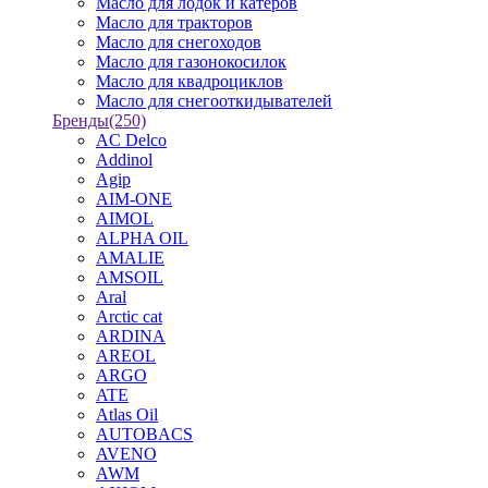
Масло для лодок и катеров
Масло для тракторов
Масло для снегоходов
Масло для газонокосилок
Масло для квадроциклов
Масло для снегооткидывателей
Бренды
(250)
AC Delco
Addinol
Agip
AIM-ONE
AIMOL
ALPHA OIL
AMALIE
AMSOIL
Aral
Arctic cat
ARDINA
AREOL
ARGO
ATE
Atlas Oil
AUTOBACS
AVENO
AWM