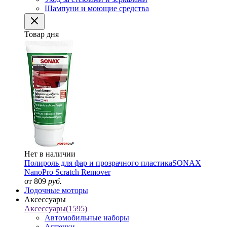
Шампуни и моющие средства
Товар дня
Нет в наличии
Полироль для фар и прозрачного пластика
SONAX
NanoPro Scratch Remover
от 809
руб.
Лодочные моторы
Аксессуары
Аксессуары
(1595)
Автомобильные наборы
Аптечки