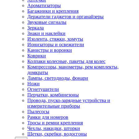
Ароматизаторы
Багажники и крепления
Держатели гаджетов и органайзеры
Звуковые сигналы
Зеркала
Знаки и наклейки
Изолента, стяжки, хомуты
Ионизаторы и освежители
Канистры и воронки
Коврики
Колпаки колесные, пакеты для колес
Компрессоры, манометры, рем комплекты,
домкраты
Лампы, светодиоды, фонари
Ножи
Огнетушители
Перчатки, комбинезоны
Провода, пуско-зарядные устройства и
измерительные приборы
Пылесосы
Рамки для номеров
Тросы и ремни крепления
Чехлы, накидки, шторки
Щетки, скребки, водосгоны