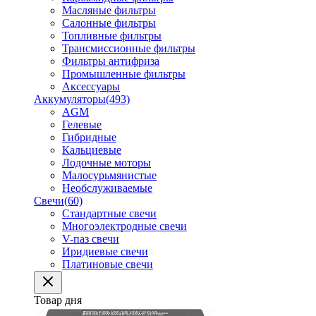
Масляные фильтры
Салонные фильтры
Топливные фильтры
Трансмиссионные фильтры
Фильтры антифриза
Промышленные фильтры
Аксессуары
Аккумуляторы
(493)
AGM
Гелевые
Гибридные
Кальциевые
Лодочные моторы
Малосурьмянистые
Необслуживаемые
Свечи
(60)
Стандартные свечи
Многоэлектродные свечи
V-паз свечи
Иридиевые свечи
Платиновые свечи
Товар дня