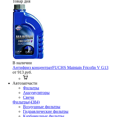
Товар дня
В наличии
Антифриз концентрат
FUCHS Maintain Fricofin V G13
от 913
руб.
Автозапчасти
Фильтры
Аккумуляторы
Свечи
Фильтры
(4384)
Воздушные фильтры
Гидравлические фильтры
Карбамидные фильтры