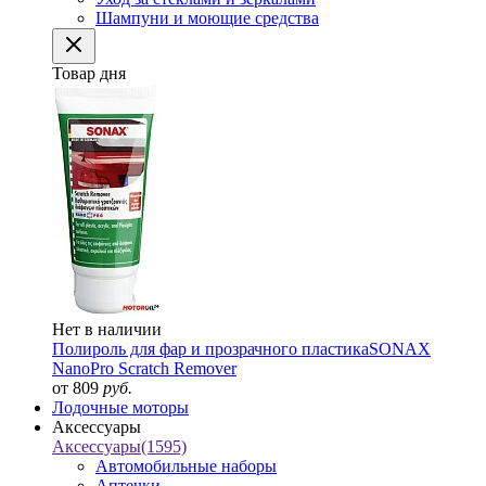
Шампуни и моющие средства
Товар дня
Нет в наличии
Полироль для фар и прозрачного пластика
SONAX
NanoPro Scratch Remover
от 809
руб.
Лодочные моторы
Аксессуары
Аксессуары
(1595)
Автомобильные наборы
Аптечки