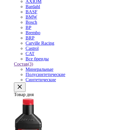
AXIOM
Bardahl
BASF
BMW
Bosch
BP
Brembo
BRP
Carville Racing
Castrol
CAT
Все бренды
Состав
(3)
Минеральные
Полусинтетические
Синтетические
Товар дня