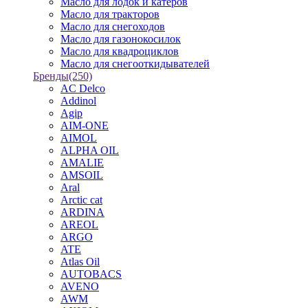
Масло для лодок и катеров
Масло для тракторов
Масло для снегоходов
Масло для газонокосилок
Масло для квадроциклов
Масло для снегооткидывателей
Бренды
(250)
AC Delco
Addinol
Agip
AIM-ONE
AIMOL
ALPHA OIL
AMALIE
AMSOIL
Aral
Arctic cat
ARDINA
AREOL
ARGO
ATE
Atlas Oil
AUTOBACS
AVENO
AWM