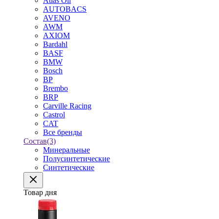
Atlas Oil
AUTOBACS
AVENO
AWM
AXIOM
Bardahl
BASF
BMW
Bosch
BP
Brembo
BRP
Carville Racing
Castrol
CAT
Все бренды
Состав
(3)
Минеральные
Полусинтетические
Синтетические
Товар дня