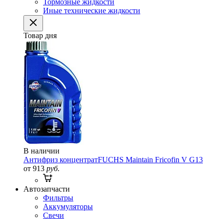
Тормозные жидкости
Иные технические жидкости
Товар дня
В наличии
Антифриз концентрат
FUCHS Maintain Fricofin V G13
от 913
руб.
Автозапчасти
Фильтры
Аккумуляторы
Свечи