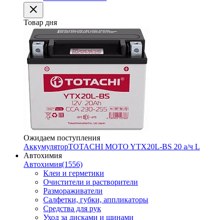
Товар дня
Ожидаем поступления
Аккумулятор
TOTACHI MOTO YTX20L-BS 20 а/ч L
Автохимия
Автохимия
(1556)
Клеи и герметики
Очистители и растворители
Размораживатели
Салфетки, губки, аппликаторы
Средства для рук
Уход за дисками и шинами