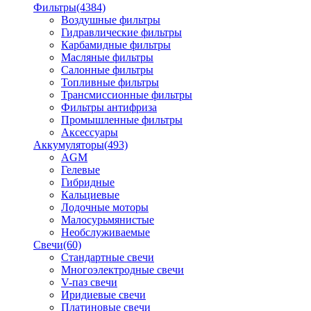
Фильтры
(4384)
Воздушные фильтры
Гидравлические фильтры
Карбамидные фильтры
Масляные фильтры
Салонные фильтры
Топливные фильтры
Трансмиссионные фильтры
Фильтры антифриза
Промышленные фильтры
Аксессуары
Аккумуляторы
(493)
AGM
Гелевые
Гибридные
Кальциевые
Лодочные моторы
Малосурьмянистые
Необслуживаемые
Свечи
(60)
Стандартные свечи
Многоэлектродные свечи
V-паз свечи
Иридиевые свечи
Платиновые свечи