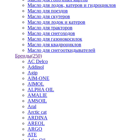
Масло для лодок, катеров и гидроциклов
Масло для поездов
Масло для скутеров
Масло для лодок и катеров
Масло для тракторов
Масло для снегоходов
Масло для газонокосилок
Масло для квадроциклов
Масло для снегооткидывателей
Бренды
(250)
AC Delco
Addinol
Agip
AIM-ONE
AIMOL
ALPHA OIL
AMALIE
AMSOIL
Aral
Arctic cat
ARDINA
AREOL
ARGO
ATE