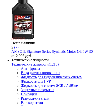
Нет в наличии
5
(7)
AMSOIL Signature Series Synthetic Motor Oil 5W-30
от 2 093
руб.
Технические жидкости
Технические жидкости
(1213)
Антифризы
Вода дистиллированная
Жидкость для гидравлических систем
Жидкость для ГУР
Жидкость для систем SCR / AdBlue
Защитные покрытия
Присадки
Размораживатели
Растворители