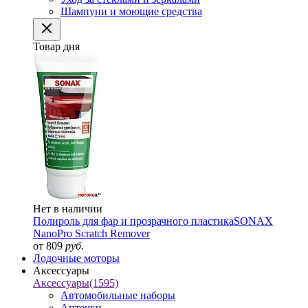
Шампуни и моющие средства
Товар дня
Нет в наличии
Полироль для фар и прозрачного пластика
SONAX
NanoPro Scratch Remover
от 809
руб.
Лодочные моторы
Аксессуары
Аксессуары
(1595)
Автомобильные наборы
Аптечки