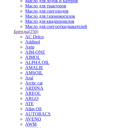
Масло для лодок и катеров
Масло для тракторов
Масло для снегоходов
Масло для газонокосилок
Масло для квадроциклов
Масло для снегооткидывателей
Бренды
(250)
AC Delco
Addinol
Agip
AIM-ONE
AIMOL
ALPHA OIL
AMALIE
AMSOIL
Aral
Arctic cat
ARDINA
AREOL
ARGO
ATE
Atlas Oil
AUTOBACS
AVENO
AWM