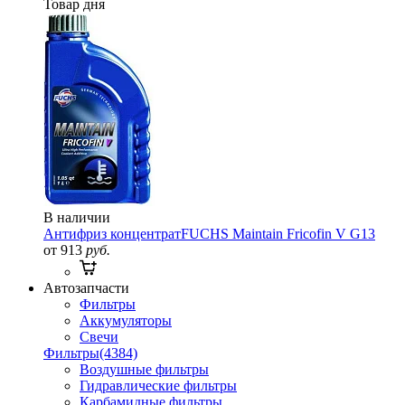
Товар дня
В наличии
Антифриз концентрат
FUCHS Maintain Fricofin V G13
от 913
руб.
Автозапчасти
Фильтры
Аккумуляторы
Свечи
Фильтры
(4384)
Воздушные фильтры
Гидравлические фильтры
Карбамидные фильтры