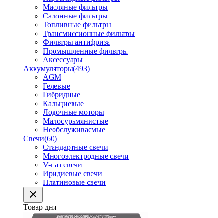
Масляные фильтры
Салонные фильтры
Топливные фильтры
Трансмиссионные фильтры
Фильтры антифриза
Промышленные фильтры
Аксессуары
Аккумуляторы
(493)
AGM
Гелевые
Гибридные
Кальциевые
Лодочные моторы
Малосурьмянистые
Необслуживаемые
Свечи
(60)
Стандартные свечи
Многоэлектродные свечи
V-паз свечи
Иридиевые свечи
Платиновые свечи
Товар дня