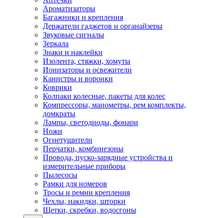
Ароматизаторы
Багажники и крепления
Держатели гаджетов и органайзеры
Звуковые сигналы
Зеркала
Знаки и наклейки
Изолента, стяжки, хомуты
Ионизаторы и освежители
Канистры и воронки
Коврики
Колпаки колесные, пакеты для колес
Компрессоры, манометры, рем комплекты,
домкраты
Лампы, светодиоды, фонари
Ножи
Огнетушители
Перчатки, комбинезоны
Провода, пуско-зарядные устройства и
измерительные приборы
Пылесосы
Рамки для номеров
Тросы и ремни крепления
Чехлы, накидки, шторки
Щетки, скребки, водосгоны