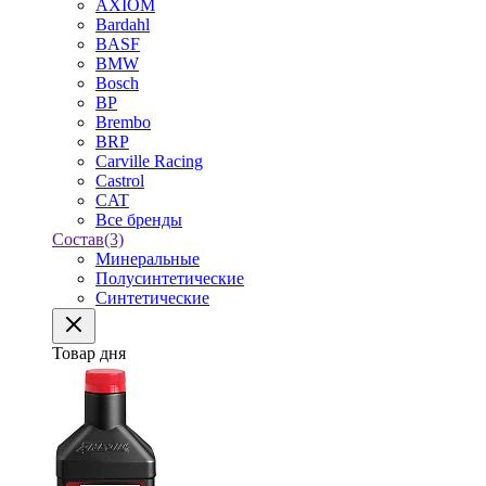
AXIOM
Bardahl
BASF
BMW
Bosch
BP
Brembo
BRP
Carville Racing
Castrol
CAT
Все бренды
Состав
(3)
Минеральные
Полусинтетические
Синтетические
Товар дня