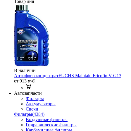
Товар дня
В наличии
Антифриз концентрат
FUCHS Maintain Fricofin V G13
от 913
руб.
Автозапчасти
Фильтры
Аккумуляторы
Свечи
Фильтры
(4384)
Воздушные фильтры
Гидравлические фильтры
Карбамидные фильтры