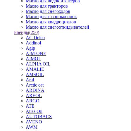
Масло для лодок и катеров
Масло для тракторов
Масло для снегоходов
Масло для газонокосилок
Масло для квадроциклов
Масло для снегооткидывателей
Бренды
(250)
AC Delco
Addinol
Agip
AIM-ONE
AIMOL
ALPHA OIL
AMALIE
AMSOIL
Aral
Arctic cat
ARDINA
AREOL
ARGO
ATE
Atlas Oil
AUTOBACS
AVENO
AWM