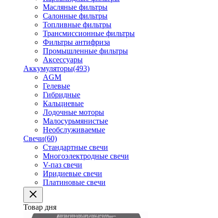
Масляные фильтры
Салонные фильтры
Топливные фильтры
Трансмиссионные фильтры
Фильтры антифриза
Промышленные фильтры
Аксессуары
Аккумуляторы
(493)
AGM
Гелевые
Гибридные
Кальциевые
Лодочные моторы
Малосурьмянистые
Необслуживаемые
Свечи
(60)
Стандартные свечи
Многоэлектродные свечи
V-паз свечи
Иридиевые свечи
Платиновые свечи
Товар дня