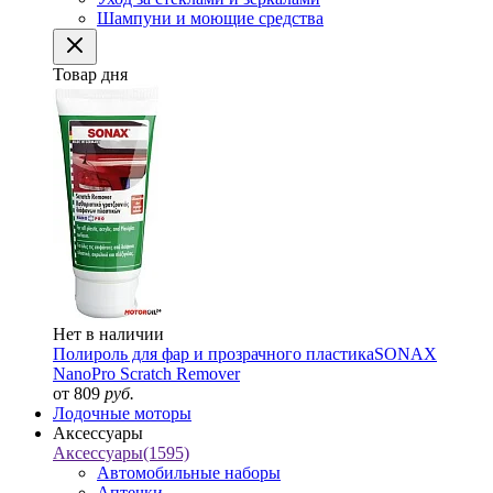
Шампуни и моющие средства
Товар дня
Нет в наличии
Полироль для фар и прозрачного пластика
SONAX
NanoPro Scratch Remover
от 809
руб.
Лодочные моторы
Аксессуары
Аксессуары
(1595)
Автомобильные наборы
Аптечки