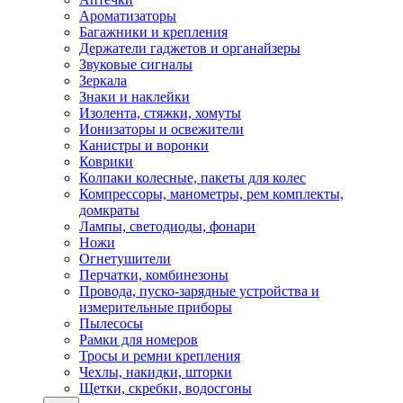
Ароматизаторы
Багажники и крепления
Держатели гаджетов и органайзеры
Звуковые сигналы
Зеркала
Знаки и наклейки
Изолента, стяжки, хомуты
Ионизаторы и освежители
Канистры и воронки
Коврики
Колпаки колесные, пакеты для колес
Компрессоры, манометры, рем комплекты,
домкраты
Лампы, светодиоды, фонари
Ножи
Огнетушители
Перчатки, комбинезоны
Провода, пуско-зарядные устройства и
измерительные приборы
Пылесосы
Рамки для номеров
Тросы и ремни крепления
Чехлы, накидки, шторки
Щетки, скребки, водосгоны