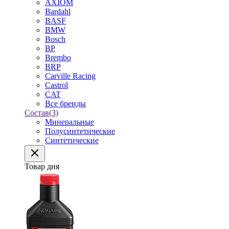
AXIOM
Bardahl
BASF
BMW
Bosch
BP
Brembo
BRP
Carville Racing
Castrol
CAT
Все бренды
Состав
(3)
Минеральные
Полусинтетические
Синтетические
Товар дня