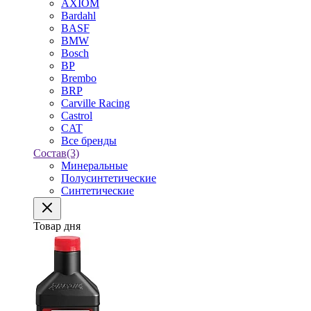
AXIOM
Bardahl
BASF
BMW
Bosch
BP
Brembo
BRP
Carville Racing
Castrol
CAT
Все бренды
Состав
(3)
Минеральные
Полусинтетические
Синтетические
Товар дня