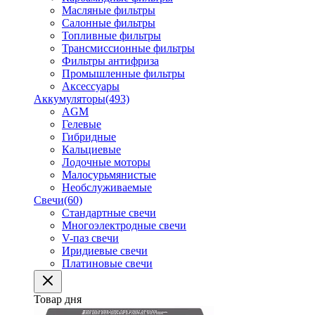
Масляные фильтры
Салонные фильтры
Топливные фильтры
Трансмиссионные фильтры
Фильтры антифриза
Промышленные фильтры
Аксессуары
Аккумуляторы
(493)
AGM
Гелевые
Гибридные
Кальциевые
Лодочные моторы
Малосурьмянистые
Необслуживаемые
Свечи
(60)
Стандартные свечи
Многоэлектродные свечи
V-паз свечи
Иридиевые свечи
Платиновые свечи
Товар дня