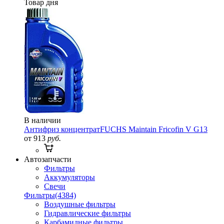
Товар дня
В наличии
Антифриз концентрат
FUCHS Maintain Fricofin V G13
от 913
руб.
Автозапчасти
Фильтры
Аккумуляторы
Свечи
Фильтры
(4384)
Воздушные фильтры
Гидравлические фильтры
Карбамидные фильтры