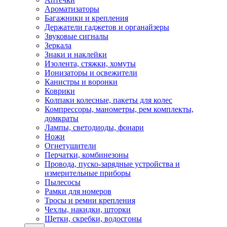
Ароматизаторы
Багажники и крепления
Держатели гаджетов и органайзеры
Звуковые сигналы
Зеркала
Знаки и наклейки
Изолента, стяжки, хомуты
Ионизаторы и освежители
Канистры и воронки
Коврики
Колпаки колесные, пакеты для колес
Компрессоры, манометры, рем комплекты,
домкраты
Лампы, светодиоды, фонари
Ножи
Огнетушители
Перчатки, комбинезоны
Провода, пуско-зарядные устройства и
измерительные приборы
Пылесосы
Рамки для номеров
Тросы и ремни крепления
Чехлы, накидки, шторки
Щетки, скребки, водосгоны