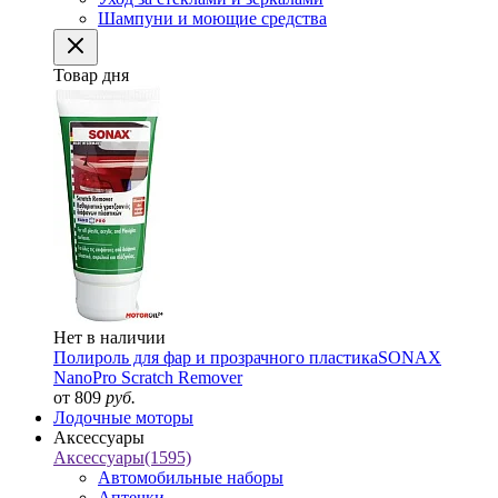
Шампуни и моющие средства
Товар дня
Нет в наличии
Полироль для фар и прозрачного пластика
SONAX
NanoPro Scratch Remover
от 809
руб.
Лодочные моторы
Аксессуары
Аксессуары
(1595)
Автомобильные наборы
Аптечки