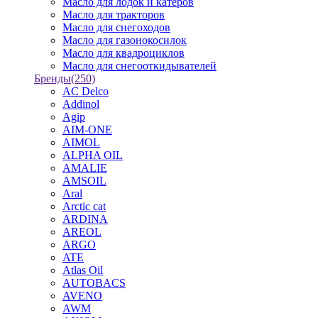
Масло для лодок и катеров
Масло для тракторов
Масло для снегоходов
Масло для газонокосилок
Масло для квадроциклов
Масло для снегооткидывателей
Бренды
(250)
AC Delco
Addinol
Agip
AIM-ONE
AIMOL
ALPHA OIL
AMALIE
AMSOIL
Aral
Arctic cat
ARDINA
AREOL
ARGO
ATE
Atlas Oil
AUTOBACS
AVENO
AWM