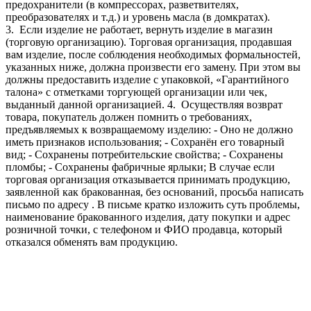
предохранители (в компрессорах, разветвителях,
преобразователях и т.д.) и уровень масла (в домкратах).
3. Если изделие не работает, вернуть изделие в магазин
(торговую организацию). Торговая организация, продавшая
вам изделие, после соблюдения необходимых формальностей,
указанных ниже, должна произвести его замену. При этом вы
должны предоставить изделие с упаковкой, «Гарантийного
талона» с отметками торгующей организации или чек,
выданный данной организацией.
4. Осуществляя возврат
товара, покупатель должен помнить о требованиях,
предъявляемых к возвращаемому изделию:
- Оно не должно
иметь признаков использования;
- Сохранён его товарный
вид;
- Сохранены потребительские свойства;
- Сохранены
пломбы;
- Сохранены фабричные ярлыки;
В случае если
торговая организация отказывается принимать продукцию,
заявленной как бракованная, без оснований, просьба написать
письмо по адресу
. В письме кратко изложить суть проблемы,
наименование бракованного изделия, дату покупки и адрес
розничной точки, с телефоном и ФИО продавца, который
отказался обменять вам продукцию.