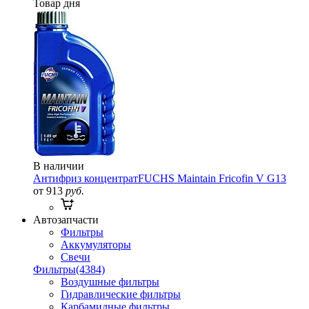
Товар дня
В наличии
Антифриз концентрат
FUCHS Maintain Fricofin V G13
от 913
руб.
Автозапчасти
Фильтры
Аккумуляторы
Свечи
Фильтры
(4384)
Воздушные фильтры
Гидравлические фильтры
Карбамидные фильтры