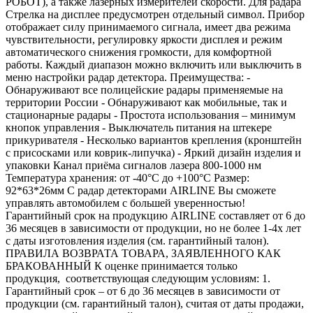
РОБОТ), а также лазерных измерителей скорости. Для радара
Стрелка на дисплее предусмотрен отдельный символ. Прибор
отображает силу принимаемого сигнала, имеет два режима
чувствительности, регулировку яркости дисплея и режим
автоматического снижения громкости, для комфортной
работы.
Каждый диапазон можно включить или выключить в
меню настройки радар детектора.
Преимущества:
-
Обнаруживают все полицейские радары применяемые на
территории России
- Обнаруживают как мобильные, так и
стационарные радары
- Простота использования – минимум
кнопок управления
- Выключатель питания на штекере
прикуривателя
- Несколько вариантов крепления (кронштейн
с присосками или коврик-липучка)
- Яркий дизайн изделия и
упаковки
Канал приёма сигналов лазера 800-1000 нм
Температура хранения: от -40°С до +100°С
Размер:
92*63*26мм
С радар детекторами AIRLINE Вы сможете
управлять автомобилем с большей уверенностью!
Гарантийный срок на продукцию AIRLINE составляет от 6 до
36 месяцев в зависимости от продукции, но не более 1-4х лет
с даты изготовления изделия (см. гарантийный талон).
ПРАВИЛА ВОЗВРАТА ТОВАРА, ЗАЯВЛЕННОГО КАК
БРАКОВАННЫЙ
К оценке принимается только
продукция, соответствующая следующим условиям:
1.
Гарантийный срок – от 6 до 36 месяцев в зависимости от
продукции (см. гарантийный талон), считая от даты продажи,