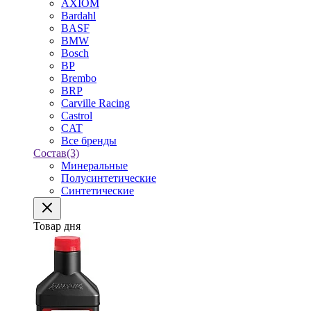
AXIOM
Bardahl
BASF
BMW
Bosch
BP
Brembo
BRP
Carville Racing
Castrol
CAT
Все бренды
Состав
(3)
Минеральные
Полусинтетические
Синтетические
Товар дня