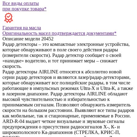
Все виды оплаты
при покупке товара*
Гарантия на масла
Оригинальность масел подтверждается документами*
Описание модели
20452
Радар детекторы – это компактные электронные устройства,
которые обнаруживают в поле своего действия радары
(измерители скорости). Радар детектор сообщает о своей
«находке» водителю, и тот принимает меры – снижает
скорость.
Радар детекторы AIRLINE относятся к абсолютно новой
серии радар детекторов и являются лазер/радар-детекторами,
которые обнаруживает все полицейские радары, в том числе
работающие в импульсных режимах Ultra-Х и Ultra-К, а также
в лазерном диапазоне. Радар детекторы AIRLINE обладают
высокой чувствительностью и избирательностью к
принимаемым сигналам. Позволяют обнаружить измеритель
скорости на большом расстоянии. Выявляют все типы радаров
как мобильные, так и стационарные, применяемые в России.
ARD-R-04 выдает четкие визуальные и звуковые сигналы
предупреждения о присутствии радиосигналов Х-, К- и
широкополосного Ка-диапазонов (СТРЕЛКА, КРИС-П,