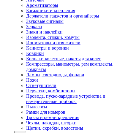
Ароматизаторы
Багажники и крепления
Держатели гаджетов и органайзеры
Звуковые сигналы
Зеркала
Знаки и наклейки
Изолента, стяжки, хомуты
Ионизаторы и освежители
Канистры и воронки
Коврики
Колпаки колесные, пакеты для колес
Компрессоры, манометры, рем комплекты,
домкраты
Лампы, светодиоды, фонари
Ножи
Огнетушители
Перчатки, комбинезоны
Провода, пуско-зарядные устройства и
измерительные приборы
Пылесосы
Рамки для номеров
Тросы и ремни крепления
Чехлы, накидки, шторки
Щетки, скребки, водосгоны