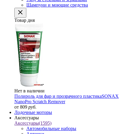
Шампуни и моющие средства
Товар дня
Нет в наличии
Полироль для фар и прозрачного пластика
SONAX
NanoPro Scratch Remover
от 809
руб.
Лодочные моторы
Аксессуары
Аксессуары
(1595)
Автомобильные наборы
Аптечки