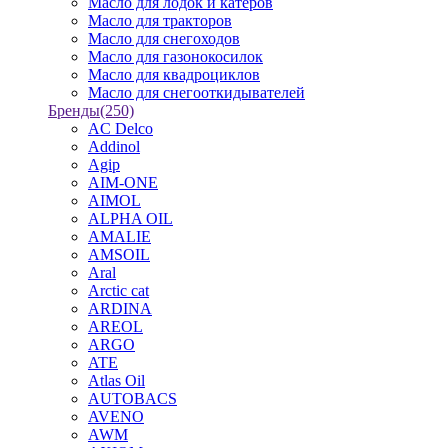
Масло для лодок и катеров
Масло для тракторов
Масло для снегоходов
Масло для газонокосилок
Масло для квадроциклов
Масло для снегооткидывателей
Бренды
(250)
AC Delco
Addinol
Agip
AIM-ONE
AIMOL
ALPHA OIL
AMALIE
AMSOIL
Aral
Arctic cat
ARDINA
AREOL
ARGO
ATE
Atlas Oil
AUTOBACS
AVENO
AWM