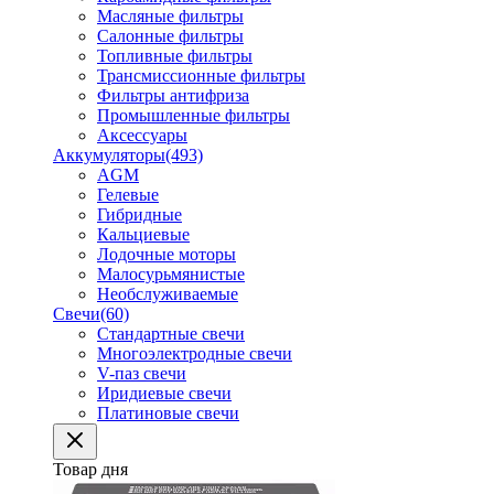
Масляные фильтры
Салонные фильтры
Топливные фильтры
Трансмиссионные фильтры
Фильтры антифриза
Промышленные фильтры
Аксессуары
Аккумуляторы
(493)
AGM
Гелевые
Гибридные
Кальциевые
Лодочные моторы
Малосурьмянистые
Необслуживаемые
Свечи
(60)
Стандартные свечи
Многоэлектродные свечи
V-паз свечи
Иридиевые свечи
Платиновые свечи
Товар дня