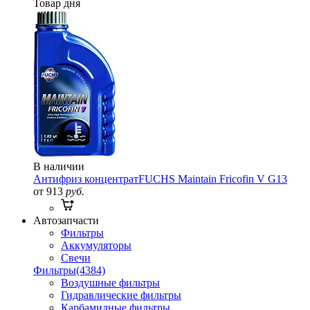
Товар дня
В наличии
Антифриз концентрат
FUCHS Maintain Fricofin V G13
от 913
руб.
Автозапчасти
Фильтры
Аккумуляторы
Свечи
Фильтры
(4384)
Воздушные фильтры
Гидравлические фильтры
Карбамидные фильтры