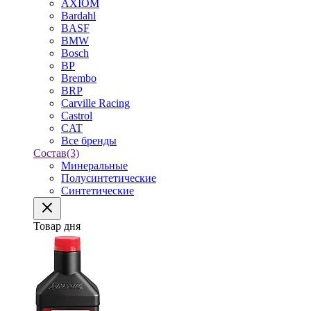
AXIOM
Bardahl
BASF
BMW
Bosch
BP
Brembo
BRP
Carville Racing
Castrol
CAT
Все бренды
Состав
(3)
Минеральные
Полусинтетические
Синтетические
Товар дня