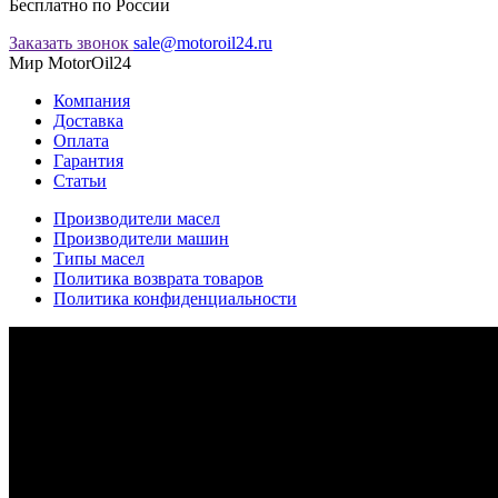
Бесплатно по России
Заказать звонок
sale@motoroil24.ru
Мир MotorOil24
Компания
Доставка
Оплата
Гарантия
Статьи
Производители масел
Производители машин
Типы масел
Политика возврата товаров
Политика конфиденциальности