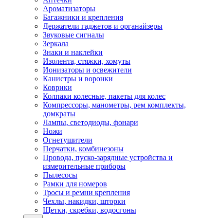
Ароматизаторы
Багажники и крепления
Держатели гаджетов и органайзеры
Звуковые сигналы
Зеркала
Знаки и наклейки
Изолента, стяжки, хомуты
Ионизаторы и освежители
Канистры и воронки
Коврики
Колпаки колесные, пакеты для колес
Компрессоры, манометры, рем комплекты,
домкраты
Лампы, светодиоды, фонари
Ножи
Огнетушители
Перчатки, комбинезоны
Провода, пуско-зарядные устройства и
измерительные приборы
Пылесосы
Рамки для номеров
Тросы и ремни крепления
Чехлы, накидки, шторки
Щетки, скребки, водосгоны