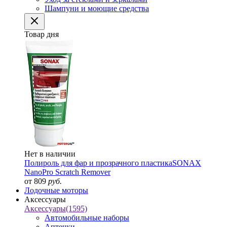
Шампуни и моющие средства
Товар дня
Нет в наличии
Полироль для фар и прозрачного пластика
SONAX
NanoPro Scratch Remover
от 809
руб.
Лодочные моторы
Аксессуары
Аксессуары
(1595)
Автомобильные наборы
Аптечки