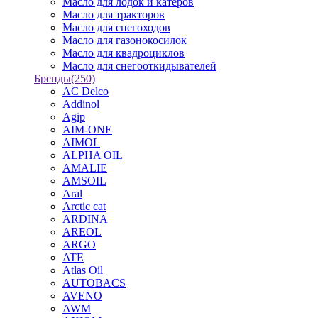
Масло для лодок и катеров
Масло для тракторов
Масло для снегоходов
Масло для газонокосилок
Масло для квадроциклов
Масло для снегооткидывателей
Бренды
(250)
AC Delco
Addinol
Agip
AIM-ONE
AIMOL
ALPHA OIL
AMALIE
AMSOIL
Aral
Arctic cat
ARDINA
AREOL
ARGO
ATE
Atlas Oil
AUTOBACS
AVENO
AWM