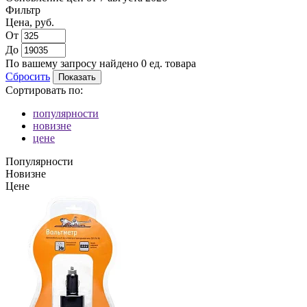
Фильтр
Цена, руб.
От
До
По вашему запросу найдено
0
ед. товара
Сбросить
Сортировать по:
популярности
новизне
цене
Популярности
Новизне
Цене