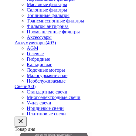
Масляные фильтры
Салонные фильтры
Топливные фильтры
Трансмиссионные фильтры
Фильтры антифриза
Промышленные фильтры
Аксессуары
Аккумуляторы
(493)
AGM
Гелевые
Гибридные
Кальциевые
Лодочные моторы
Малосурьмянистые
Необслуживаемые
Свечи
(60)
Стандартные свечи
Многоэлектродные свечи
V-паз свечи
Иридиевые свечи
Платиновые свечи
Товар дня