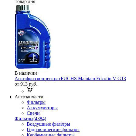
Товар дня
В наличии
Антифриз концентрат
FUCHS Maintain Fricofin V G13
от 913
руб.
Автозапчасти
Фильтры
Аккумуляторы
Свечи
Фильтры
(4384)
Воздушные фильтры
Гидравлические фильтры
Карбамидные фильтры