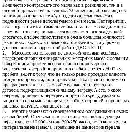
Количество контрафактного масла как в розничной, так и в
оптовой продаже очень велико. 2/3 клиентов, обращающихся
за помощью в нашу службу поддержки, сомневаются в
подлинности ранее используемого ими масла. Нет гарантии,
что в агрегаты их автомобилей были залиты масла должного
качества, а значит, повышается вероятность износа деталей
агрегатов, а также присутствия в очень большом количестве
различных лаковых и шламовых отложений, что угрожает
долговечности и корректной работе ДВС и КПП;
2. Массовое использование автомобилистами дешёвых
гидрокрекинговых(минеральных) моторных масел с большим
содержанием простейшего линейного полимерного
загустителя, который непременно срабатывается к 5000 км
пробега, ведёт к тому, что не только резко проседает вязкость
исходного продукта, но и продукты срабатывания полимера
превращаются в лак, который ухудшает теплоотвод от
деталей, подвергающихся сильному нагреву. А это, в свою
очередь, приводит к перегреву и препятствует удержанию
защитного слоя масла на деталях: юбках поршней, поршневых
пальцах, шатунах, клапанах и т.д.;
3. Многие забывают о своевременном обслуживании своих
автомобилей. Очень часто выясняется, что автовладельцы
перекатывают 10 000 км или 200-250 часов, положенные для
интервала замены масла. Превышение данного интервала