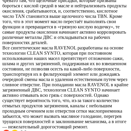
чревато там, что щелочные присадки, которые призваны
бороться с кислой средой в масле и нейтрализовать продукты
окисления, срабатываются, и, соответственно, кислотное
число TAN становится выше щелочного числа TBN. Кроме
того, что в этот момент масло перестаёт выполнять свои
функции и превращается в «грязную кислую водичку», те
самые продукты окисления начинают активно коррозировать
различные металлы ДВС и откладываться на рабочих
поверхностях деталей.
Все синтетические масла RAVENOL разработаны на основе
технологии CLEAN SYNTO, которая при постоянном
использовании наших масел препятствует отложению сажи,
шлама и других загрязнений, поддерживая их во взвешенном
состоянии, не позволяя осесть на какой-либо поверхности,
транспортируя их в фильтрующий элемент или дожидаясь
очередной смены масла и удаления естественным путем через
сливное отверстие. При попадании масла RAVENOL в крайне
загрязненный ДВС, технология CLEAN SYNTO начинает
активно отмывать всю грязь с поверхностей. Однако
существует вероятность того, что, из-за такого количество
отмытых продуктов загрязнения, каналы с небольшим
проходным сечением или отверстия сетки маслоприемника
забьются, что может вызвать масляное голодание, перегрев
трущихся поверхностей и заклинивание механизма, а в итоге
— нежелательный дорогостоящий ремонт.