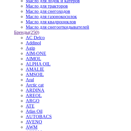
Масло для лодок и катеров
Масло для тракторов
Масло для снегоходов
Масло для газонокосилок
Масло для квадроциклов
Масло для снегооткидывателей
Бренды
(250)
AC Delco
Addinol
Agip
AIM-ONE
AIMOL
ALPHA OIL
AMALIE
AMSOIL
Aral
Arctic cat
ARDINA
AREOL
ARGO
ATE
Atlas Oil
AUTOBACS
AVENO
AWM