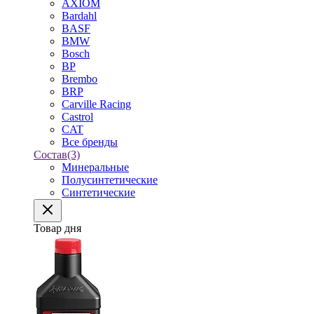
AXIOM
Bardahl
BASF
BMW
Bosch
BP
Brembo
BRP
Carville Racing
Castrol
CAT
Все бренды
Состав
(3)
Минеральные
Полусинтетические
Синтетические
Товар дня