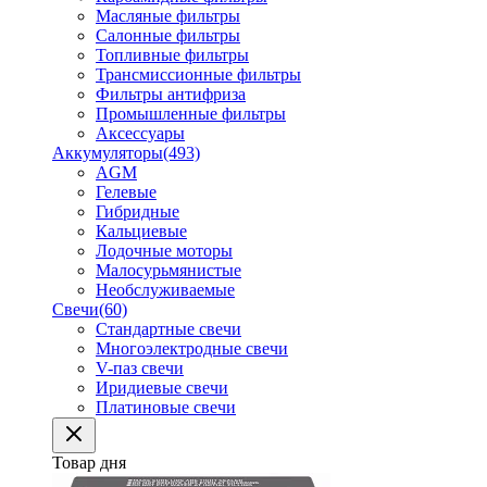
Масляные фильтры
Салонные фильтры
Топливные фильтры
Трансмиссионные фильтры
Фильтры антифриза
Промышленные фильтры
Аксессуары
Аккумуляторы
(493)
AGM
Гелевые
Гибридные
Кальциевые
Лодочные моторы
Малосурьмянистые
Необслуживаемые
Свечи
(60)
Стандартные свечи
Многоэлектродные свечи
V-паз свечи
Иридиевые свечи
Платиновые свечи
Товар дня