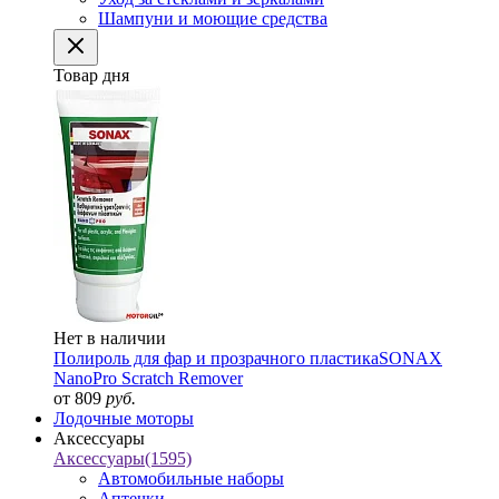
Шампуни и моющие средства
Товар дня
Нет в наличии
Полироль для фар и прозрачного пластика
SONAX
NanoPro Scratch Remover
от 809
руб.
Лодочные моторы
Аксессуары
Аксессуары
(1595)
Автомобильные наборы
Аптечки