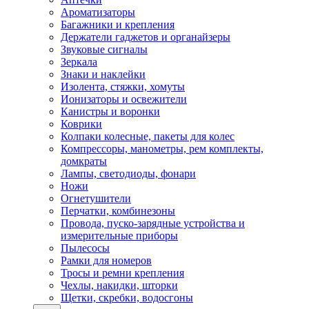
Ароматизаторы
Багажники и крепления
Держатели гаджетов и органайзеры
Звуковые сигналы
Зеркала
Знаки и наклейки
Изолента, стяжки, хомуты
Ионизаторы и освежители
Канистры и воронки
Коврики
Колпаки колесные, пакеты для колес
Компрессоры, манометры, рем комплекты,
домкраты
Лампы, светодиоды, фонари
Ножи
Огнетушители
Перчатки, комбинезоны
Провода, пуско-зарядные устройства и
измерительные приборы
Пылесосы
Рамки для номеров
Тросы и ремни крепления
Чехлы, накидки, шторки
Щетки, скребки, водосгоны