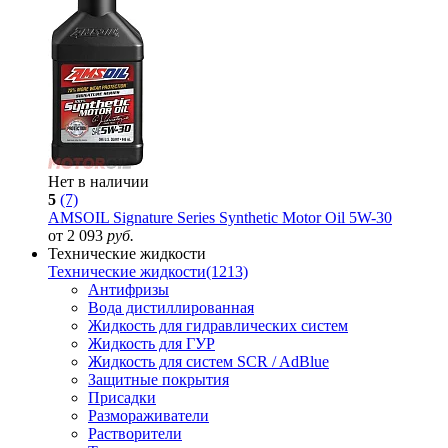
Нет в наличии
5
(7)
AMSOIL Signature Series Synthetic Motor Oil 5W-30
от 2 093
руб.
Технические жидкости
Технические жидкости
(1213)
Антифризы
Вода дистиллированная
Жидкость для гидравлических систем
Жидкость для ГУР
Жидкость для систем SCR / AdBlue
Защитные покрытия
Присадки
Размораживатели
Растворители