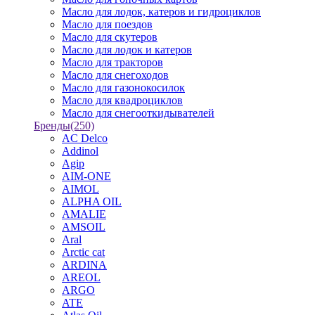
Масло для лодок, катеров и гидроциклов
Масло для поездов
Масло для скутеров
Масло для лодок и катеров
Масло для тракторов
Масло для снегоходов
Масло для газонокосилок
Масло для квадроциклов
Масло для снегооткидывателей
Бренды
(250)
AC Delco
Addinol
Agip
AIM-ONE
AIMOL
ALPHA OIL
AMALIE
AMSOIL
Aral
Arctic cat
ARDINA
AREOL
ARGO
ATE