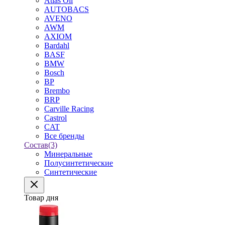
Atlas Oil
AUTOBACS
AVENO
AWM
AXIOM
Bardahl
BASF
BMW
Bosch
BP
Brembo
BRP
Carville Racing
Castrol
CAT
Все бренды
Состав
(3)
Минеральные
Полусинтетические
Синтетические
Товар дня