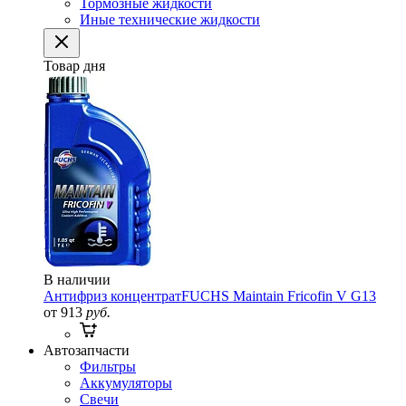
Тормозные жидкости
Иные технические жидкости
Товар дня
В наличии
Антифриз концентрат
FUCHS Maintain Fricofin V G13
от 913
руб.
Автозапчасти
Фильтры
Аккумуляторы
Свечи