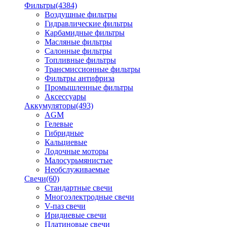
Фильтры
(4384)
Воздушные фильтры
Гидравлические фильтры
Карбамидные фильтры
Масляные фильтры
Салонные фильтры
Топливные фильтры
Трансмиссионные фильтры
Фильтры антифриза
Промышленные фильтры
Аксессуары
Аккумуляторы
(493)
AGM
Гелевые
Гибридные
Кальциевые
Лодочные моторы
Малосурьмянистые
Необслуживаемые
Свечи
(60)
Стандартные свечи
Многоэлектродные свечи
V-паз свечи
Иридиевые свечи
Платиновые свечи