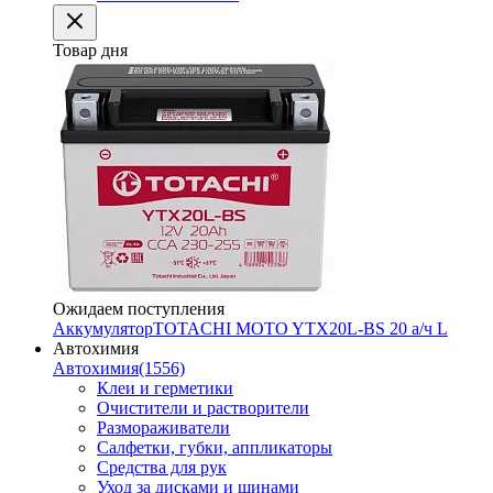
Товар дня
Ожидаем поступления
Аккумулятор
TOTACHI MOTO YTX20L-BS 20 а/ч L
Автохимия
Автохимия
(1556)
Клеи и герметики
Очистители и растворители
Размораживатели
Салфетки, губки, аппликаторы
Средства для рук
Уход за дисками и шинами