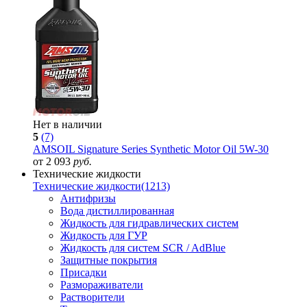
Нет в наличии
5
(7)
AMSOIL Signature Series Synthetic Motor Oil 5W-30
от 2 093
руб.
Технические жидкости
Технические жидкости
(1213)
Антифризы
Вода дистиллированная
Жидкость для гидравлических систем
Жидкость для ГУР
Жидкость для систем SCR / AdBlue
Защитные покрытия
Присадки
Размораживатели
Растворители