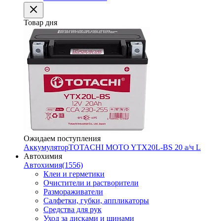
Товар дня
Ожидаем поступления
Аккумулятор
TOTACHI MOTO YTX20L-BS 20 а/ч L
Автохимия
Автохимия
(1556)
Клеи и герметики
Очистители и растворители
Размораживатели
Салфетки, губки, аппликаторы
Средства для рук
Уход за дисками и шинами