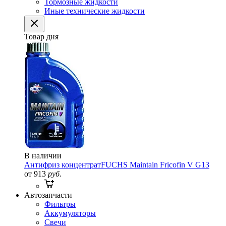
Тормозные жидкости
Иные технические жидкости
Товар дня
В наличии
Антифриз концентрат
FUCHS Maintain Fricofin V G13
от 913
руб.
Автозапчасти
Фильтры
Аккумуляторы
Свечи