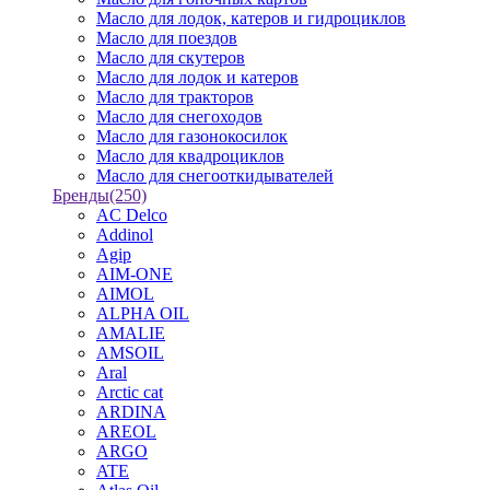
Масло для лодок, катеров и гидроциклов
Масло для поездов
Масло для скутеров
Масло для лодок и катеров
Масло для тракторов
Масло для снегоходов
Масло для газонокосилок
Масло для квадроциклов
Масло для снегооткидывателей
Бренды
(250)
AC Delco
Addinol
Agip
AIM-ONE
AIMOL
ALPHA OIL
AMALIE
AMSOIL
Aral
Arctic cat
ARDINA
AREOL
ARGO
ATE