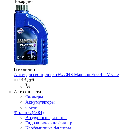
Товар дня
В наличии
Антифриз концентрат
FUCHS Maintain Fricofin V G13
от 913
руб.
Автозапчасти
Фильтры
Аккумуляторы
Свечи
Фильтры
(4384)
Воздушные фильтры
Гидравлические фильтры
Карбамидные фильтры