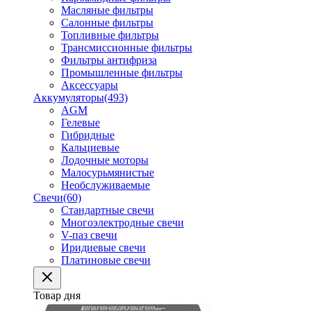
Масляные фильтры
Салонные фильтры
Топливные фильтры
Трансмиссионные фильтры
Фильтры антифриза
Промышленные фильтры
Аксессуары
Аккумуляторы
(493)
AGM
Гелевые
Гибридные
Кальциевые
Лодочные моторы
Малосурьмянистые
Необслуживаемые
Свечи
(60)
Стандартные свечи
Многоэлектродные свечи
V-паз свечи
Иридиевые свечи
Платиновые свечи
Товар дня