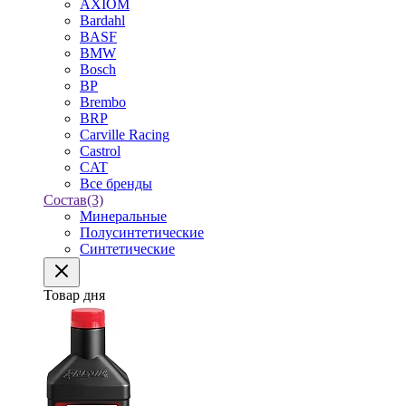
AXIOM
Bardahl
BASF
BMW
Bosch
BP
Brembo
BRP
Carville Racing
Castrol
CAT
Все бренды
Состав
(3)
Минеральные
Полусинтетические
Синтетические
Товар дня