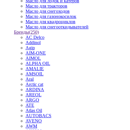
Масло для лодок и катеров
Масло для тракторов
Масло для снегоходов
Масло для газонокосилок
Масло для квадроциклов
Масло для снегооткидывателей
Бренды
(250)
AC Delco
Addinol
Agip
AIM-ONE
AIMOL
ALPHA OIL
AMALIE
AMSOIL
Aral
Arctic cat
ARDINA
AREOL
ARGO
ATE
Atlas Oil
AUTOBACS
AVENO
AWM