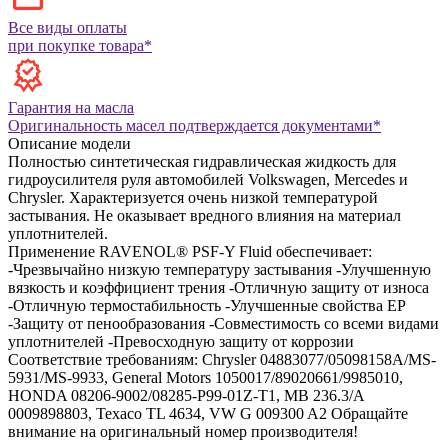
Все виды оплаты
при покупке товара*
Гарантия на масла
Оригинальность масел подтверждается документами*
Описание модели
Полностью синтетическая гидравлическая жидкость для
гидроусилителя руля автомобилей Volkswagen, Mercedes и
Chrysler. Характеризуется очень низкой температурой
застывания. Не оказывает вредного влияния на материал
уплотнителей.
Применение RAVENOL® PSF-Y Fluid обеспечивает:
-Чрезвычайно низкую температуру застывания
-Улучшенную
вязкость и коэффициент трения
-Отличную защиту от износа
-Отличную термостабильность
-Улучшенные свойства EP
-Защиту от пенообразования
-Совместимость со всеми видами
уплотнителей
-Превосходную защиту от коррозии
Соответствие требованиям:
Chrysler 04883077/05098158A/MS-
5931/MS-9933, General Motors 1050017/89020661/9985010,
HONDA 08206-9002/08285-P99-01Z-T1, MB 236.3/A
0009898803, Texaco TL 4634, VW G 009300 A2
Обращайте
внимание на оригинальный номер производителя!