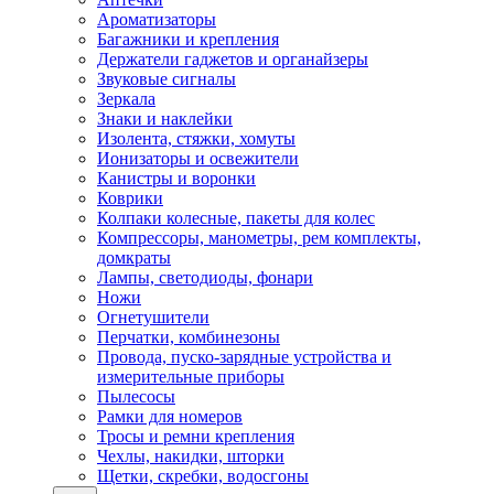
Ароматизаторы
Багажники и крепления
Держатели гаджетов и органайзеры
Звуковые сигналы
Зеркала
Знаки и наклейки
Изолента, стяжки, хомуты
Ионизаторы и освежители
Канистры и воронки
Коврики
Колпаки колесные, пакеты для колес
Компрессоры, манометры, рем комплекты,
домкраты
Лампы, светодиоды, фонари
Ножи
Огнетушители
Перчатки, комбинезоны
Провода, пуско-зарядные устройства и
измерительные приборы
Пылесосы
Рамки для номеров
Тросы и ремни крепления
Чехлы, накидки, шторки
Щетки, скребки, водосгоны