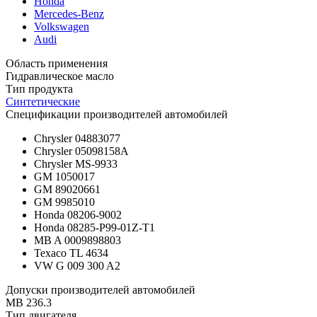
Honda
Mercedes-Benz
Volkswagen
Audi
Область применения
Гидравлическое масло
Тип продукта
Синтетические
Спецификации производителей автомобилей
Chrysler 04883077
Chrysler 05098158A
Chrysler MS-9933
GM 1050017
GM 89020661
GM 9985010
Honda 08206-9002
Honda 08285-P99-01Z-T1
MB A 0009898803
Texaco TL 4634
VW G 009 300 A2
Допуски производителей автомобилей
MB 236.3
Тип двигателя