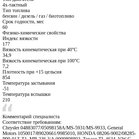
4х-тактный
Тип топлива
бензин / дизель / газ / биотопливо
Срок годности, мес
60
Физико-химические свойства
Индекс вязкости
177
Вязкость кинематическая при 40°С
34,9
Вязкость кинематическая при 100°С
7,2
Плотность при +15 цельсия
854
Температура застывания
-51
Температура вспышки
210
Комментарий специалиста
Соответствие требованиям:
Chrysler 04883077/05098158A/MS-5931/MS-9933, General
Motors 1050017/89020661/9985010, HONDA 08206-9002/08285-
P99-01Z-T1, MB 236.3/A 0009898803, Texaco TL 4634, VW G