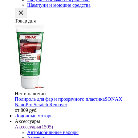
Шампуни и моющие средства
Товар дня
Нет в наличии
Полироль для фар и прозрачного пластика
SONAX
NanoPro Scratch Remover
от 809
руб.
Лодочные моторы
Аксессуары
Аксессуары
(1595)
Автомобильные наборы
Аптечки