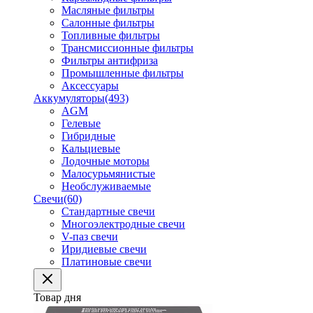
Масляные фильтры
Салонные фильтры
Топливные фильтры
Трансмиссионные фильтры
Фильтры антифриза
Промышленные фильтры
Аксессуары
Аккумуляторы
(493)
AGM
Гелевые
Гибридные
Кальциевые
Лодочные моторы
Малосурьмянистые
Необслуживаемые
Свечи
(60)
Стандартные свечи
Многоэлектродные свечи
V-паз свечи
Иридиевые свечи
Платиновые свечи
Товар дня