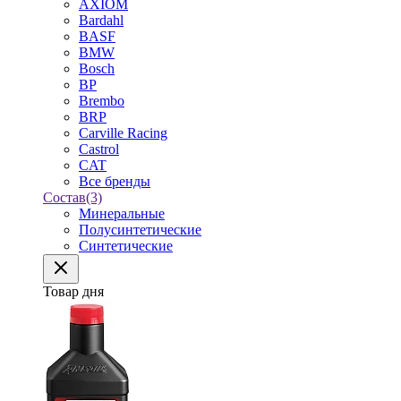
AXIOM
Bardahl
BASF
BMW
Bosch
BP
Brembo
BRP
Carville Racing
Castrol
CAT
Все бренды
Состав
(3)
Минеральные
Полусинтетические
Синтетические
Товар дня