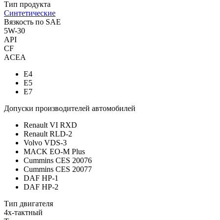
Тип продукта
Синтетические
Вязкость по SAE
5W-30
API
CF
ACEA
E4
E5
E7
Допуски производителей автомобилей
Renault VI RXD
Renault RLD-2
Volvo VDS-3
MACK EO-M Plus
Cummins CES 20076
Cummins CES 20077
DAF HP-1
DAF HP-2
Тип двигателя
4х-тактный