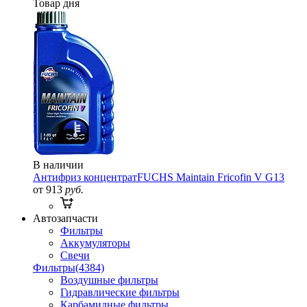
Товар дня
В наличии
Антифриз концентрат
FUCHS Maintain Fricofin V G13
от 913
руб.
Автозапчасти
Фильтры
Аккумуляторы
Свечи
Фильтры
(4384)
Воздушные фильтры
Гидравлические фильтры
Карбамидные фильтры