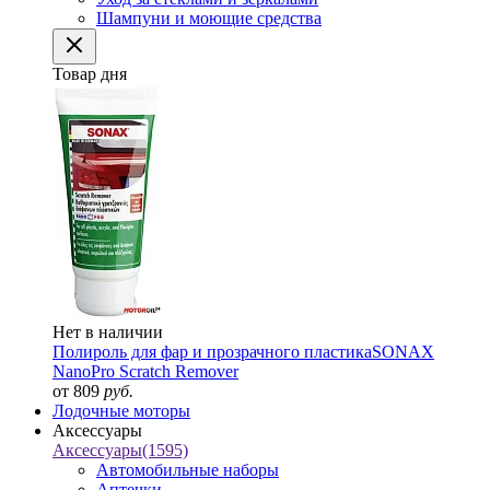
Шампуни и моющие средства
Товар дня
Нет в наличии
Полироль для фар и прозрачного пластика
SONAX
NanoPro Scratch Remover
от 809
руб.
Лодочные моторы
Аксессуары
Аксессуары
(1595)
Автомобильные наборы
Аптечки