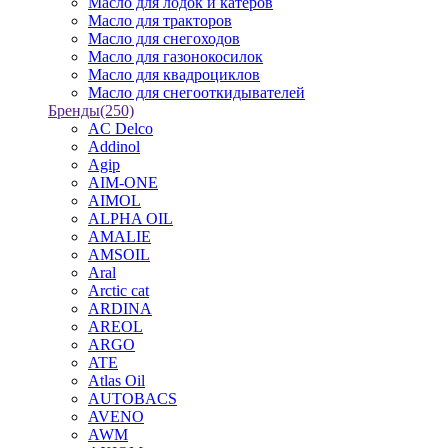
Масло для лодок и катеров
Масло для тракторов
Масло для снегоходов
Масло для газонокосилок
Масло для квадроциклов
Масло для снегооткидывателей
Бренды
(250)
AC Delco
Addinol
Agip
AIM-ONE
AIMOL
ALPHA OIL
AMALIE
AMSOIL
Aral
Arctic cat
ARDINA
AREOL
ARGO
ATE
Atlas Oil
AUTOBACS
AVENO
AWM