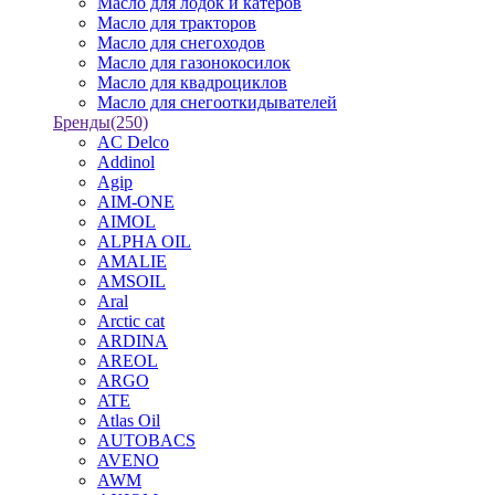
Масло для лодок и катеров
Масло для тракторов
Масло для снегоходов
Масло для газонокосилок
Масло для квадроциклов
Масло для снегооткидывателей
Бренды
(250)
AC Delco
Addinol
Agip
AIM-ONE
AIMOL
ALPHA OIL
AMALIE
AMSOIL
Aral
Arctic cat
ARDINA
AREOL
ARGO
ATE
Atlas Oil
AUTOBACS
AVENO
AWM