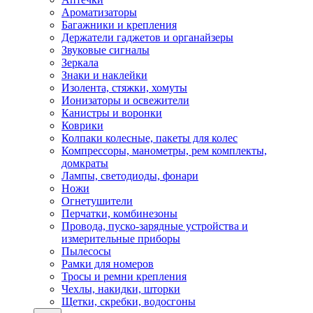
Ароматизаторы
Багажники и крепления
Держатели гаджетов и органайзеры
Звуковые сигналы
Зеркала
Знаки и наклейки
Изолента, стяжки, хомуты
Ионизаторы и освежители
Канистры и воронки
Коврики
Колпаки колесные, пакеты для колес
Компрессоры, манометры, рем комплекты,
домкраты
Лампы, светодиоды, фонари
Ножи
Огнетушители
Перчатки, комбинезоны
Провода, пуско-зарядные устройства и
измерительные приборы
Пылесосы
Рамки для номеров
Тросы и ремни крепления
Чехлы, накидки, шторки
Щетки, скребки, водосгоны