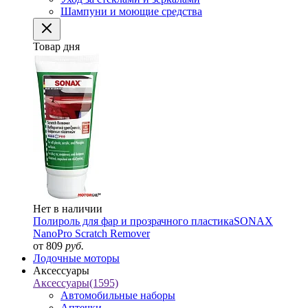
Шампуни и моющие средства
Товар дня
Нет в наличии
Полироль для фар и прозрачного пластика
SONAX
NanoPro Scratch Remover
от 809
руб.
Лодочные моторы
Аксессуары
Аксессуары
(1595)
Автомобильные наборы
Аптечки