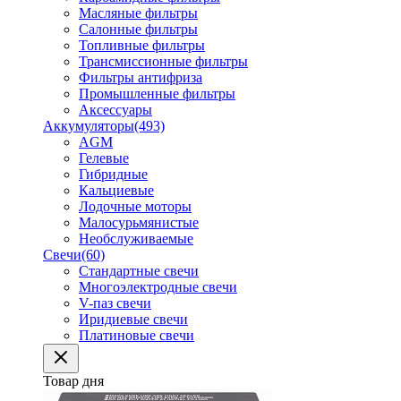
Масляные фильтры
Салонные фильтры
Топливные фильтры
Трансмиссионные фильтры
Фильтры антифриза
Промышленные фильтры
Аксессуары
Аккумуляторы
(493)
AGM
Гелевые
Гибридные
Кальциевые
Лодочные моторы
Малосурьмянистые
Необслуживаемые
Свечи
(60)
Стандартные свечи
Многоэлектродные свечи
V-паз свечи
Иридиевые свечи
Платиновые свечи
Товар дня