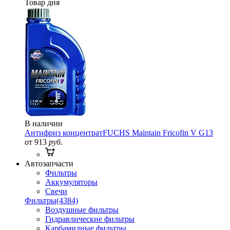
Товар дня
В наличии
Антифриз концентрат
FUCHS Maintain Fricofin V G13
от 913
руб.
Автозапчасти
Фильтры
Аккумуляторы
Свечи
Фильтры
(4384)
Воздушные фильтры
Гидравлические фильтры
Карбамидные фильтры