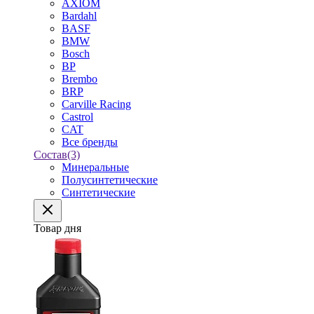
AXIOM
Bardahl
BASF
BMW
Bosch
BP
Brembo
BRP
Carville Racing
Castrol
CAT
Все бренды
Состав
(3)
Минеральные
Полусинтетические
Синтетические
Товар дня