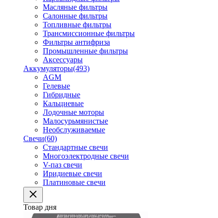
Масляные фильтры
Салонные фильтры
Топливные фильтры
Трансмиссионные фильтры
Фильтры антифриза
Промышленные фильтры
Аксессуары
Аккумуляторы
(493)
AGM
Гелевые
Гибридные
Кальциевые
Лодочные моторы
Малосурьмянистые
Необслуживаемые
Свечи
(60)
Стандартные свечи
Многоэлектродные свечи
V-паз свечи
Иридиевые свечи
Платиновые свечи
Товар дня