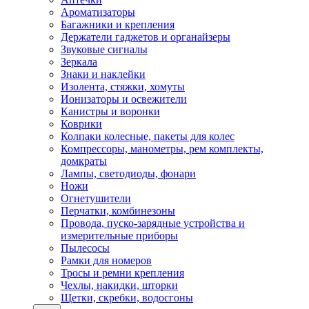
Ароматизаторы
Багажники и крепления
Держатели гаджетов и органайзеры
Звуковые сигналы
Зеркала
Знаки и наклейки
Изолента, стяжки, хомуты
Ионизаторы и освежители
Канистры и воронки
Коврики
Колпаки колесные, пакеты для колес
Компрессоры, манометры, рем комплекты,
домкраты
Лампы, светодиоды, фонари
Ножи
Огнетушители
Перчатки, комбинезоны
Провода, пуско-зарядные устройства и
измерительные приборы
Пылесосы
Рамки для номеров
Тросы и ремни крепления
Чехлы, накидки, шторки
Щетки, скребки, водосгоны