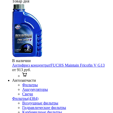
Товар дня
В наличии
Антифриз концентрат
FUCHS Maintain Fricofin V G13
от 913
руб.
Автозапчасти
Фильтры
Аккумуляторы
Свечи
Фильтры
(4384)
Воздушные фильтры
Гидравлические фильтры
Карбамидные фильтры