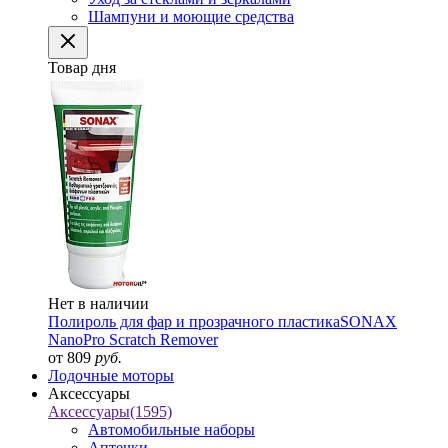
Шампуни и моющие средства
Товар дня
Нет в наличии
Полироль для фар и прозрачного пластика
SONAX
NanoPro Scratch Remover
от 809
руб.
Лодочные моторы
Аксессуары
Аксессуары
(1595)
Автомобильные наборы
Аптечки