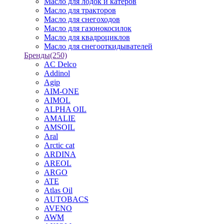
Масло для лодок и катеров
Масло для тракторов
Масло для снегоходов
Масло для газонокосилок
Масло для квадроциклов
Масло для снегооткидывателей
Бренды
(250)
AC Delco
Addinol
Agip
AIM-ONE
AIMOL
ALPHA OIL
AMALIE
AMSOIL
Aral
Arctic cat
ARDINA
AREOL
ARGO
ATE
Atlas Oil
AUTOBACS
AVENO
AWM