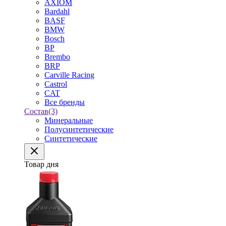
AXIOM
Bardahl
BASF
BMW
Bosch
BP
Brembo
BRP
Carville Racing
Castrol
CAT
Все бренды
Состав
(3)
Минеральные
Полусинтетические
Синтетические
Товар дня