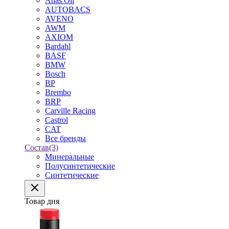
Atlas Oil
AUTOBACS
AVENO
AWM
AXIOM
Bardahl
BASF
BMW
Bosch
BP
Brembo
BRP
Carville Racing
Castrol
CAT
Все бренды
Состав
(3)
Минеральные
Полусинтетические
Синтетические
Товар дня