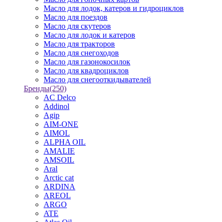
Масло для лодок, катеров и гидроциклов
Масло для поездов
Масло для скутеров
Масло для лодок и катеров
Масло для тракторов
Масло для снегоходов
Масло для газонокосилок
Масло для квадроциклов
Масло для снегооткидывателей
Бренды
(250)
AC Delco
Addinol
Agip
AIM-ONE
AIMOL
ALPHA OIL
AMALIE
AMSOIL
Aral
Arctic cat
ARDINA
AREOL
ARGO
ATE