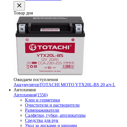
Товар дня
Ожидаем поступления
Аккумулятор
TOTACHI MOTO YTX20L-BS 20 а/ч L
Автохимия
Автохимия
(1556)
Клеи и герметики
Очистители и растворители
Размораживатели
Салфетки, губки, аппликаторы
Средства для рук
Уход за дисками и шинами