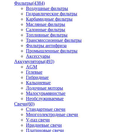
Фильтры
(4384)
Воздушные фильтры
Гидравлические фильтры
Карбамидные фильтры
Масляные фильтры
Салонные фильтры
Топливные фильтры
Трансмиссионные фильтры
Фильтры антифриза
Промышленные фильтры
Аксессуары
Аккумуляторы
(493)
AGM
Гелевые
Гибридные
Кальциевые
Лодочные моторы
Малосурьмянистые
Необслуживаемые
Свечи
(60)
Стандартные свечи
Многоэлектродные свечи
V-паз свечи
Иридиевые свечи
Платиновые свечи