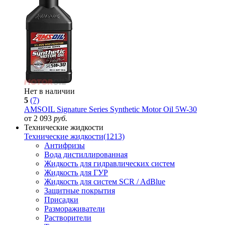
Нет в наличии
5
(7)
AMSOIL Signature Series Synthetic Motor Oil 5W-30
от 2 093
руб.
Технические жидкости
Технические жидкости
(1213)
Антифризы
Вода дистиллированная
Жидкость для гидравлических систем
Жидкость для ГУР
Жидкость для систем SCR / AdBlue
Защитные покрытия
Присадки
Размораживатели
Растворители