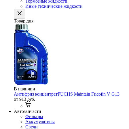
Тормозные жидкости
Иные технические жидкости
Товар дня
В наличии
Антифриз концентрат
FUCHS Maintain Fricofin V G13
от 913
руб.
Автозапчасти
Фильтры
Аккумуляторы
Свечи