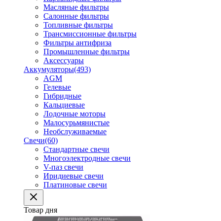
Масляные фильтры
Салонные фильтры
Топливные фильтры
Трансмиссионные фильтры
Фильтры антифриза
Промышленные фильтры
Аксессуары
Аккумуляторы
(493)
AGM
Гелевые
Гибридные
Кальциевые
Лодочные моторы
Малосурьмянистые
Необслуживаемые
Свечи
(60)
Стандартные свечи
Многоэлектродные свечи
V-паз свечи
Иридиевые свечи
Платиновые свечи
Товар дня