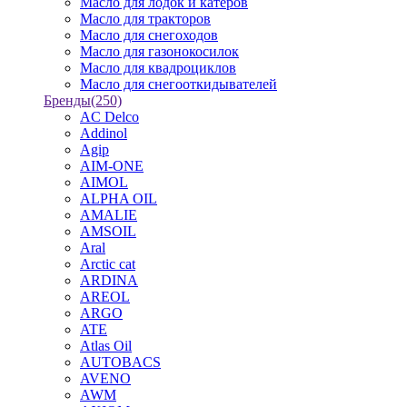
Масло для лодок и катеров
Масло для тракторов
Масло для снегоходов
Масло для газонокосилок
Масло для квадроциклов
Масло для снегооткидывателей
Бренды
(250)
AC Delco
Addinol
Agip
AIM-ONE
AIMOL
ALPHA OIL
AMALIE
AMSOIL
Aral
Arctic cat
ARDINA
AREOL
ARGO
ATE
Atlas Oil
AUTOBACS
AVENO
AWM