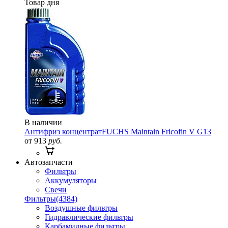
Товар дня
В наличии
Антифриз концентрат
FUCHS Maintain Fricofin V G13
от 913
руб.
Автозапчасти
Фильтры
Аккумуляторы
Свечи
Фильтры
(4384)
Воздушные фильтры
Гидравлические фильтры
Карбамидные фильтры