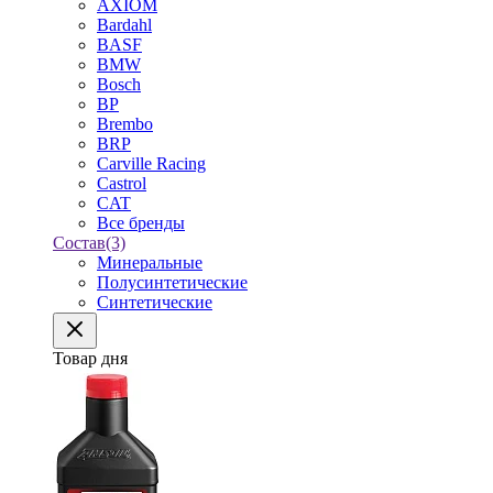
AXIOM
Bardahl
BASF
BMW
Bosch
BP
Brembo
BRP
Carville Racing
Castrol
CAT
Все бренды
Состав
(3)
Минеральные
Полусинтетические
Синтетические
Товар дня