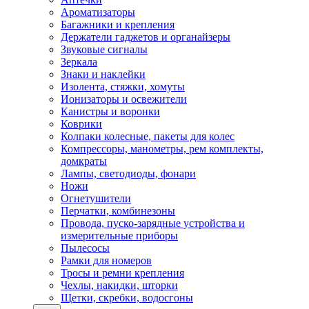
Ароматизаторы
Багажники и крепления
Держатели гаджетов и органайзеры
Звуковые сигналы
Зеркала
Знаки и наклейки
Изолента, стяжки, хомуты
Ионизаторы и освежители
Канистры и воронки
Коврики
Колпаки колесные, пакеты для колес
Компрессоры, манометры, рем комплекты,
домкраты
Лампы, светодиоды, фонари
Ножи
Огнетушители
Перчатки, комбинезоны
Провода, пуско-зарядные устройства и
измерительные приборы
Пылесосы
Рамки для номеров
Тросы и ремни крепления
Чехлы, накидки, шторки
Щетки, скребки, водосгоны