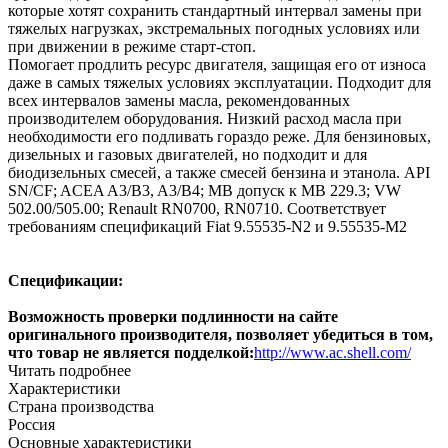
которые хотят сохранить стандартный интервал замены при
тяжелых нагрузках, экстремальных погодных условиях или
при движении в режиме старт-стоп.
Помогает продлить ресурс двигателя, защищая его от износа
даже в самых тяжелых условиях эксплуатации. Подходит для
всех интервалов замены масла, рекомендованных
производителем оборудования. Низкий расход масла при
необходимости его подливать гораздо реже. Для бензиновых,
дизельных и газовых двигателей, но подходит и для
биодизельных смесей, а также смесей бензина и этанола.
API
SN/CF; ACEA A3/B3, A3/B4; MB допуск к MB 229.3; VW
502.00/505.00; Renault RN0700, RN0710. Соответствует
требованиям спецификаций Fiat 9.55535-N2 и 9.55535-M2
Спецификации:
Возможность проверки подлинности на сайте
оригинального производителя, позволяет убедиться в том,
что товар не является подделкой:
http://www.ac.shell.com/
Читать подробнее
Характеристики
Страна производства
Россия
Основные характеристики