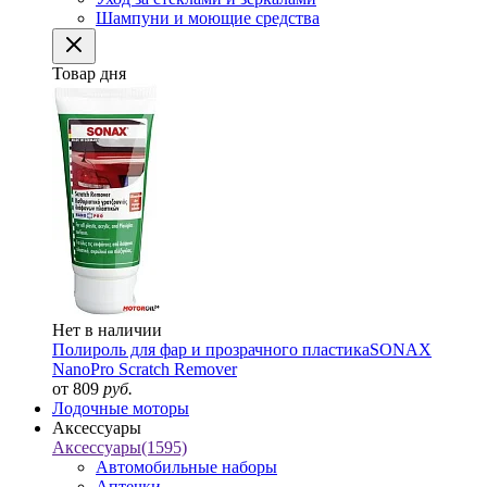
Шампуни и моющие средства
Товар дня
Нет в наличии
Полироль для фар и прозрачного пластика
SONAX
NanoPro Scratch Remover
от 809
руб.
Лодочные моторы
Аксессуары
Аксессуары
(1595)
Автомобильные наборы
Аптечки