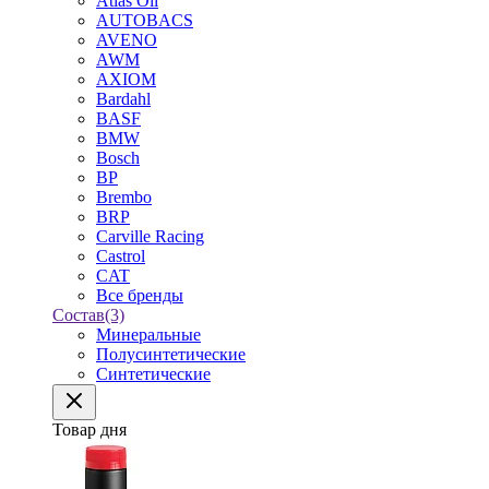
Atlas Oil
AUTOBACS
AVENO
AWM
AXIOM
Bardahl
BASF
BMW
Bosch
BP
Brembo
BRP
Carville Racing
Castrol
CAT
Все бренды
Состав
(3)
Минеральные
Полусинтетические
Синтетические
Товар дня