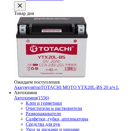
Товар дня
Ожидаем поступления
Аккумулятор
TOTACHI MOTO YTX20L-BS 20 а/ч L
Автохимия
Автохимия
(1556)
Клеи и герметики
Очистители и растворители
Размораживатели
Салфетки, губки, аппликаторы
Средства для рук
Уход за дисками и шинами