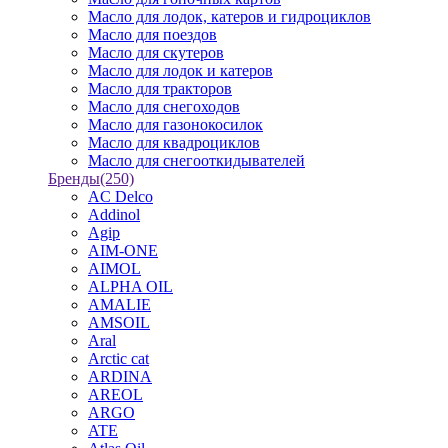
Масло для лодок, катеров и гидроциклов
Масло для поездов
Масло для скутеров
Масло для лодок и катеров
Масло для тракторов
Масло для снегоходов
Масло для газонокосилок
Масло для квадроциклов
Масло для снегооткидывателей
Бренды
(250)
AC Delco
Addinol
Agip
AIM-ONE
AIMOL
ALPHA OIL
AMALIE
AMSOIL
Aral
Arctic cat
ARDINA
AREOL
ARGO
ATE