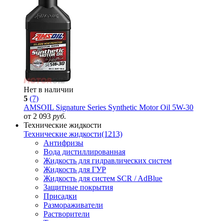
Нет в наличии
5
(7)
AMSOIL Signature Series Synthetic Motor Oil 5W-30
от 2 093
руб.
Технические жидкости
Технические жидкости
(1213)
Антифризы
Вода дистиллированная
Жидкость для гидравлических систем
Жидкость для ГУР
Жидкость для систем SCR / AdBlue
Защитные покрытия
Присадки
Размораживатели
Растворители