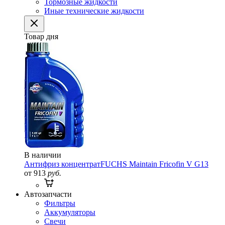
Тормозные жидкости
Иные технические жидкости
Товар дня
В наличии
Антифриз концентрат
FUCHS Maintain Fricofin V G13
от 913
руб.
Автозапчасти
Фильтры
Аккумуляторы
Свечи