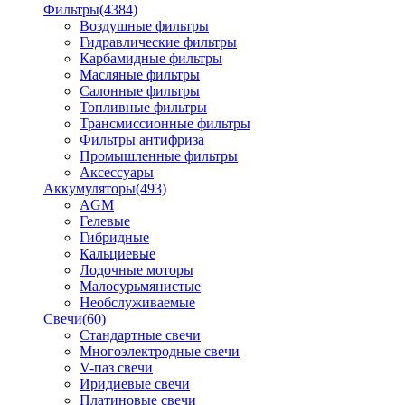
Фильтры
(4384)
Воздушные фильтры
Гидравлические фильтры
Карбамидные фильтры
Масляные фильтры
Салонные фильтры
Топливные фильтры
Трансмиссионные фильтры
Фильтры антифриза
Промышленные фильтры
Аксессуары
Аккумуляторы
(493)
AGM
Гелевые
Гибридные
Кальциевые
Лодочные моторы
Малосурьмянистые
Необслуживаемые
Свечи
(60)
Стандартные свечи
Многоэлектродные свечи
V-паз свечи
Иридиевые свечи
Платиновые свечи