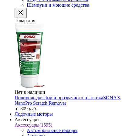
Шампуни и моющие средства
Товар дня
Нет в наличии
Полироль для фар и прозрачного пластика
SONAX
NanoPro Scratch Remover
от 809
руб.
Лодочные моторы
Аксессуары
Аксессуары
(1595)
Автомобильные наборы
Аптечки