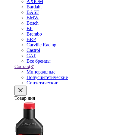
AXIOM
Bardahl
BASF
BMW
Bosch
BP
Brembo
BRP
Carville Racing
Castrol
CAT
Все бренды
Состав
(3)
Минеральные
Полусинтетические
Синтетические
Товар дня