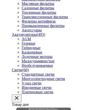
Масляные фильтры
Салонные фильтры
Топливные фильтры
Трансмиссионные фильтры
Фильтры антифриза
Промышленные фильтры
Аксессуары
Аккумуляторы
(493)
AGM
Гелевые
Гибридные
Кальциевые
Лодочные моторы
Малосурьмянистые
Необслуживаемые
Свечи
(60)
Стандартные свечи
Многоэлектродные свечи
V-паз свечи
Иридиевые свечи
Платиновые свечи
Товар дня