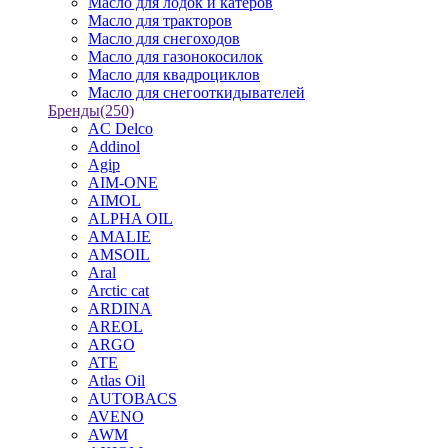
Масло для лодок и катеров
Масло для тракторов
Масло для снегоходов
Масло для газонокосилок
Масло для квадроциклов
Масло для снегооткидывателей
Бренды
(250)
AC Delco
Addinol
Agip
AIM-ONE
AIMOL
ALPHA OIL
AMALIE
AMSOIL
Aral
Arctic cat
ARDINA
AREOL
ARGO
ATE
Atlas Oil
AUTOBACS
AVENO
AWM