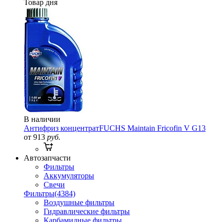
Товар дня
В наличии
Антифриз концентрат
FUCHS Maintain Fricofin V G13
от 913
руб.
Автозапчасти
Фильтры
Аккумуляторы
Свечи
Фильтры
(4384)
Воздушные фильтры
Гидравлические фильтры
Карбамидные фильтры