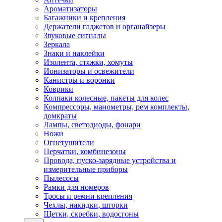
Ароматизаторы
Багажники и крепления
Держатели гаджетов и органайзеры
Звуковые сигналы
Зеркала
Знаки и наклейки
Изолента, стяжки, хомуты
Ионизаторы и освежители
Канистры и воронки
Коврики
Колпаки колесные, пакеты для колес
Компрессоры, манометры, рем комплекты,
домкраты
Лампы, светодиоды, фонари
Ножи
Огнетушители
Перчатки, комбинезоны
Провода, пуско-зарядные устройства и
измерительные приборы
Пылесосы
Рамки для номеров
Тросы и ремни крепления
Чехлы, накидки, шторки
Щетки, скребки, водосгоны