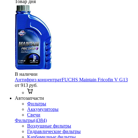
Товар дня
В наличии
Антифриз концентрат
FUCHS Maintain Fricofin V G13
от 913
руб.
Автозапчасти
Фильтры
Аккумуляторы
Свечи
Фильтры
(4384)
Воздушные фильтры
Гидравлические фильтры
Карбамидные фильтры