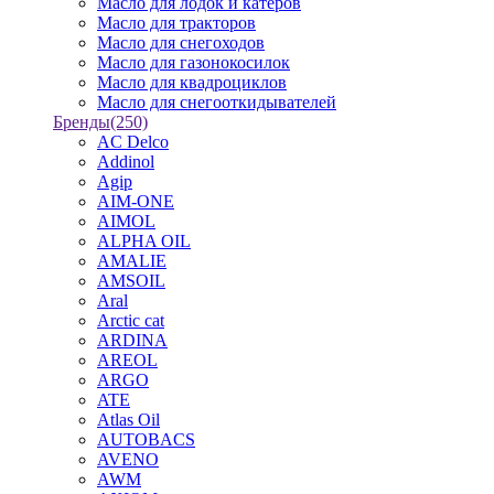
Масло для лодок и катеров
Масло для тракторов
Масло для снегоходов
Масло для газонокосилок
Масло для квадроциклов
Масло для снегооткидывателей
Бренды
(250)
AC Delco
Addinol
Agip
AIM-ONE
AIMOL
ALPHA OIL
AMALIE
AMSOIL
Aral
Arctic cat
ARDINA
AREOL
ARGO
ATE
Atlas Oil
AUTOBACS
AVENO
AWM