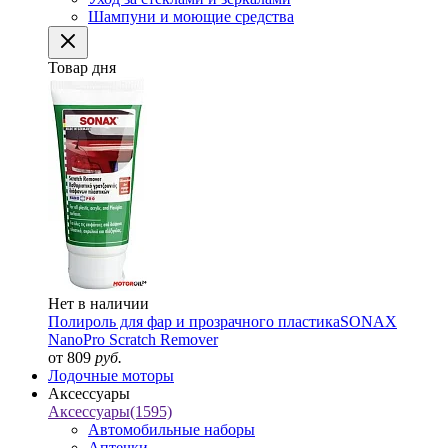
Шампуни и моющие средства
Товар дня
Нет в наличии
Полироль для фар и прозрачного пластика
SONAX
NanoPro Scratch Remover
от 809
руб.
Лодочные моторы
Аксессуары
Аксессуары
(1595)
Автомобильные наборы
Аптечки