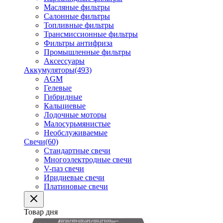
Масляные фильтры
Салонные фильтры
Топливные фильтры
Трансмиссионные фильтры
Фильтры антифриза
Промышленные фильтры
Аксессуары
Аккумуляторы
(493)
AGM
Гелевые
Гибридные
Кальциевые
Лодочные моторы
Малосурьмянистые
Необслуживаемые
Свечи
(60)
Стандартные свечи
Многоэлектродные свечи
V-паз свечи
Иридиевые свечи
Платиновые свечи
Товар дня