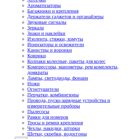
Ароматизаторы
Багажники и крепления
Держатели гаджетов и органайзеры
Звуковые сигналы
Зеркала
Знаки и наклейки
Изолента, стяжки, хомуты
Ионизаторы и освежители
Канистры и воронки
Коврики
Колпаки колесные, пакеты для колес
Компрессоры, манометры, рем комплекты,
домкраты
Лампы, светодиоды, фонари
Ножи
Огнетушители
Перчатки, комбинезоны
Провода, пуско-зарядные устройства и
измерительные приборы
Пылесосы
Рамки для номеров
Тросы и ремни крепления
Чехлы, накидки, шторки
Щетки, скребки, водосгоны