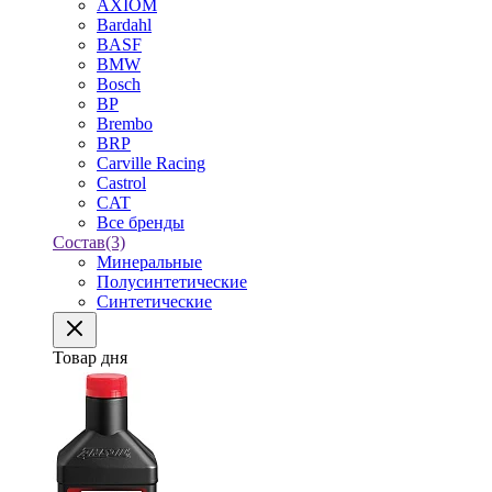
AXIOM
Bardahl
BASF
BMW
Bosch
BP
Brembo
BRP
Carville Racing
Castrol
CAT
Все бренды
Состав
(3)
Минеральные
Полусинтетические
Синтетические
Товар дня