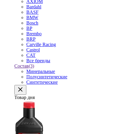
AXIOM
Bardahl
BASF
BMW
Bosch
BP
Brembo
BRP
Carville Racing
Castrol
CAT
Все бренды
Состав
(3)
Минеральные
Полусинтетические
Синтетические
Товар дня