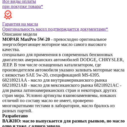
Все виды оплаты
при покупке товара*
Гарантия на масла
Оригинальность масел подтверждается документами*
Описание модели
MOPAR MaxPro 5W-20
- превосходно оригинальное
энергосберегающее моторное масло самого высокого
качества.
специально для применения в современных бензиновых
двигателях американских автомобилей DODGE, CHRYSLER,
JEEP. В том числе оснащенных катализатором, где
производителем автомобиля указано заливать моторные масла
с вязкостью SAE 5w-20, спецификацией MS-6395.
68218921AA - масло для внутриамериканского рынка
68218921AB - масло для мексиканского рынка
68218921AC -
для рынка латиноамериканских стран и некоторых других
стран мира.
Условно артикулы взаимозаменяемы, никаких
отличий по составу масло не имеет, проверено
многократными тестами в лаборатории, масло бралось из
разных партий.
Разработано
ВАЖНО:
масло выпускается для разных рынков, но масло
одно и тоже, с одного завода.