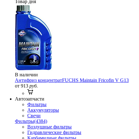
Товар дня
В наличии
Антифриз концентрат
FUCHS Maintain Fricofin V G13
от 913
руб.
Автозапчасти
Фильтры
Аккумуляторы
Свечи
Фильтры
(4384)
Воздушные фильтры
Гидравлические фильтры
Карбамидные фильтры