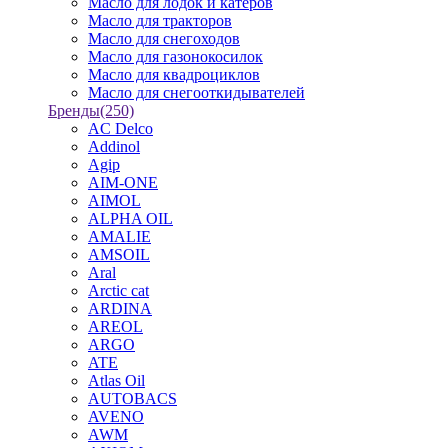
Масло для лодок и катеров
Масло для тракторов
Масло для снегоходов
Масло для газонокосилок
Масло для квадроциклов
Масло для снегооткидывателей
Бренды
(250)
AC Delco
Addinol
Agip
AIM-ONE
AIMOL
ALPHA OIL
AMALIE
AMSOIL
Aral
Arctic cat
ARDINA
AREOL
ARGO
ATE
Atlas Oil
AUTOBACS
AVENO
AWM