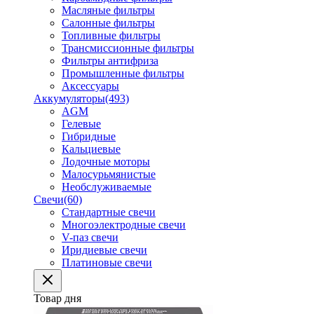
Масляные фильтры
Салонные фильтры
Топливные фильтры
Трансмиссионные фильтры
Фильтры антифриза
Промышленные фильтры
Аксессуары
Аккумуляторы
(493)
AGM
Гелевые
Гибридные
Кальциевые
Лодочные моторы
Малосурьмянистые
Необслуживаемые
Свечи
(60)
Стандартные свечи
Многоэлектродные свечи
V-паз свечи
Иридиевые свечи
Платиновые свечи
Товар дня