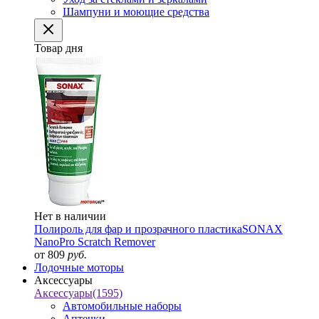
Шампуни и моющие средства
Товар дня
Нет в наличии
Полироль для фар и прозрачного пластика
SONAX
NanoPro Scratch Remover
от 809
руб.
Лодочные моторы
Аксессуары
Аксессуары
(1595)
Автомобильные наборы
Аптечки