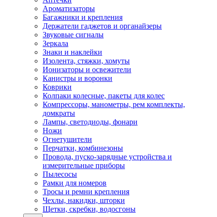
Ароматизаторы
Багажники и крепления
Держатели гаджетов и органайзеры
Звуковые сигналы
Зеркала
Знаки и наклейки
Изолента, стяжки, хомуты
Ионизаторы и освежители
Канистры и воронки
Коврики
Колпаки колесные, пакеты для колес
Компрессоры, манометры, рем комплекты,
домкраты
Лампы, светодиоды, фонари
Ножи
Огнетушители
Перчатки, комбинезоны
Провода, пуско-зарядные устройства и
измерительные приборы
Пылесосы
Рамки для номеров
Тросы и ремни крепления
Чехлы, накидки, шторки
Щетки, скребки, водосгоны