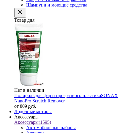
Шампуни и моющие средства
Товар дня
Нет в наличии
Полироль для фар и прозрачного пластика
SONAX
NanoPro Scratch Remover
от 809
руб.
Лодочные моторы
Аксессуары
Аксессуары
(1595)
Автомобильные наборы
Аптечки