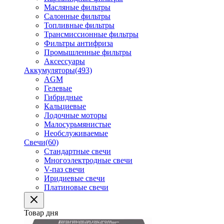
Масляные фильтры
Салонные фильтры
Топливные фильтры
Трансмиссионные фильтры
Фильтры антифриза
Промышленные фильтры
Аксессуары
Аккумуляторы
(493)
AGM
Гелевые
Гибридные
Кальциевые
Лодочные моторы
Малосурьмянистые
Необслуживаемые
Свечи
(60)
Стандартные свечи
Многоэлектродные свечи
V-паз свечи
Иридиевые свечи
Платиновые свечи
Товар дня