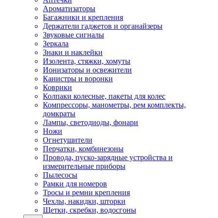
Ароматизаторы
Багажники и крепления
Держатели гаджетов и органайзеры
Звуковые сигналы
Зеркала
Знаки и наклейки
Изолента, стяжки, хомуты
Ионизаторы и освежители
Канистры и воронки
Коврики
Колпаки колесные, пакеты для колес
Компрессоры, манометры, рем комплекты,
домкраты
Лампы, светодиоды, фонари
Ножи
Огнетушители
Перчатки, комбинезоны
Провода, пуско-зарядные устройства и
измерительные приборы
Пылесосы
Рамки для номеров
Тросы и ремни крепления
Чехлы, накидки, шторки
Щетки, скребки, водосгоны