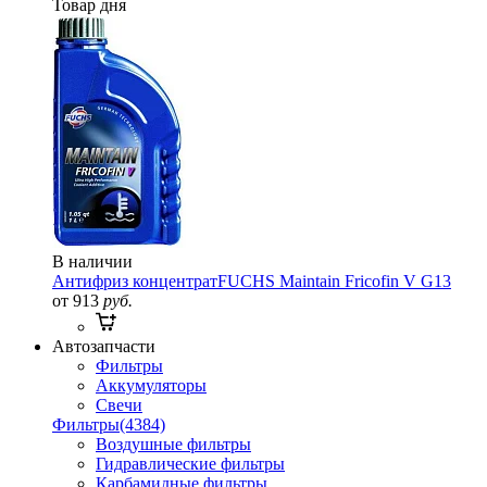
Товар дня
В наличии
Антифриз концентрат
FUCHS Maintain Fricofin V G13
от 913
руб.
Автозапчасти
Фильтры
Аккумуляторы
Свечи
Фильтры
(4384)
Воздушные фильтры
Гидравлические фильтры
Карбамидные фильтры