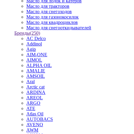
Масло для лодок и катеров
Масло для тракторов
Масло для снегоходов
Масло для газонокосилок
Масло для квадроциклов
Масло для снегооткидывателей
Бренды
(250)
AC Delco
Addinol
Agip
AIM-ONE
AIMOL
ALPHA OIL
AMALIE
AMSOIL
Aral
Arctic cat
ARDINA
AREOL
ARGO
ATE
Atlas Oil
AUTOBACS
AVENO
AWM