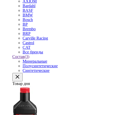
AXIOM
Bardahl
BASF
BMW
Bosch
BP
Brembo
BRP
Carville Racing
Castrol
CAT
Все бренды
Состав
(3)
Минеральные
Полусинтетические
Синтетические
Товар дня