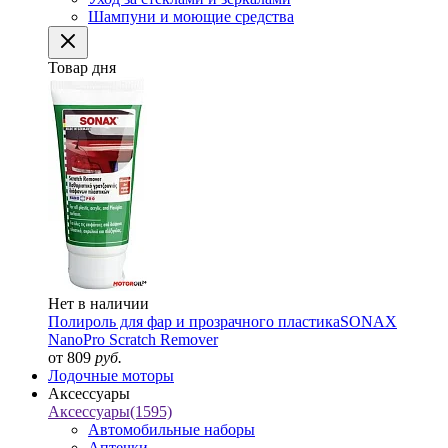
Шампуни и моющие средства
Товар дня
Нет в наличии
Полироль для фар и прозрачного пластика
SONAX
NanoPro Scratch Remover
от 809
руб.
Лодочные моторы
Аксессуары
Аксессуары
(1595)
Автомобильные наборы
Аптечки