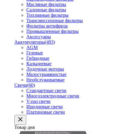
Масляные фильтры
Салонные фильтры
Топливные фильтры
Трансмиссионные фильтры
Фильтры антифриза
Промышленные фильтры
Аксессуары
Аккумуляторы
(493)
AGM
Гелевые
Гибридные
Кальциевые
Лодочные моторы
Малосурьмянистые
Необслуживаемые
Свечи
(60)
Стандартные свечи
Многоэлектродные свечи
V-паз свечи
Иридиевые свечи
Платиновые свечи
Товар дня