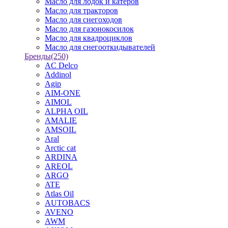
Масло для лодок и катеров
Масло для тракторов
Масло для снегоходов
Масло для газонокосилок
Масло для квадроциклов
Масло для снегооткидывателей
Бренды
(250)
AC Delco
Addinol
Agip
AIM-ONE
AIMOL
ALPHA OIL
AMALIE
AMSOIL
Aral
Arctic cat
ARDINA
AREOL
ARGO
ATE
Atlas Oil
AUTOBACS
AVENO
AWM