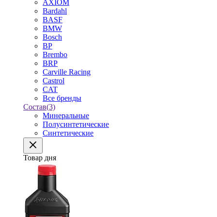
AXIOM
Bardahl
BASF
BMW
Bosch
BP
Brembo
BRP
Carville Racing
Castrol
CAT
Все бренды
Состав
(3)
Минеральные
Полусинтетические
Синтетические
Товар дня