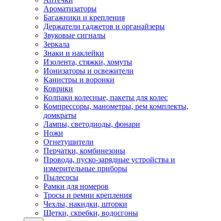
Ароматизаторы
Багажники и крепления
Держатели гаджетов и органайзеры
Звуковые сигналы
Зеркала
Знаки и наклейки
Изолента, стяжки, хомуты
Ионизаторы и освежители
Канистры и воронки
Коврики
Колпаки колесные, пакеты для колес
Компрессоры, манометры, рем комплекты,
домкраты
Лампы, светодиоды, фонари
Ножи
Огнетушители
Перчатки, комбинезоны
Провода, пуско-зарядные устройства и
измерительные приборы
Пылесосы
Рамки для номеров
Тросы и ремни крепления
Чехлы, накидки, шторки
Щетки, скребки, водосгоны