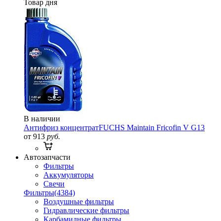
Товар дня
В наличии
Антифриз концентрат
FUCHS Maintain Fricofin V G13
от 913
руб.
Автозапчасти
Фильтры
Аккумуляторы
Свечи
Фильтры
(4384)
Воздушные фильтры
Гидравлические фильтры
Карбамидные фильтры