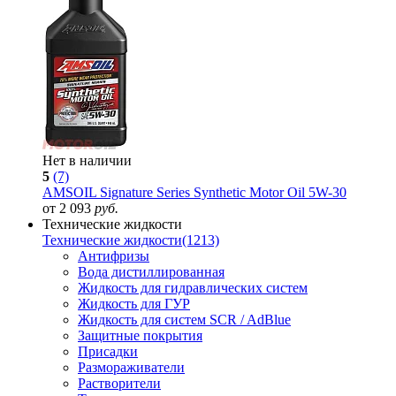
Нет в наличии
5
(7)
AMSOIL Signature Series Synthetic Motor Oil 5W-30
от 2 093
руб.
Технические жидкости
Технические жидкости
(1213)
Антифризы
Вода дистиллированная
Жидкость для гидравлических систем
Жидкость для ГУР
Жидкость для систем SCR / AdBlue
Защитные покрытия
Присадки
Размораживатели
Растворители