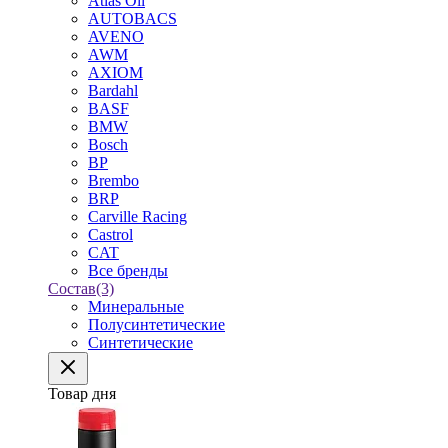
Atlas Oil
AUTOBACS
AVENO
AWM
AXIOM
Bardahl
BASF
BMW
Bosch
BP
Brembo
BRP
Carville Racing
Castrol
CAT
Все бренды
Состав
(3)
Минеральные
Полусинтетические
Синтетические
Товар дня