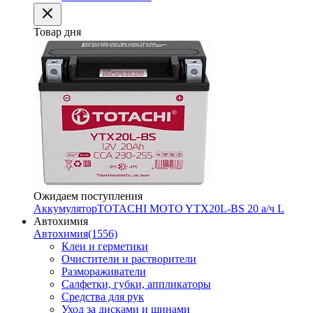
Товар дня
Ожидаем поступления
Аккумулятор
TOTACHI MOTO YTX20L-BS 20 а/ч L
Автохимия
Автохимия
(1556)
Клеи и герметики
Очистители и растворители
Размораживатели
Салфетки, губки, аппликаторы
Средства для рук
Уход за дисками и шинами