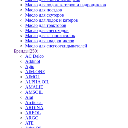
Масло для лодок, катеров и гидроциклов
Масло для поездов
Масло для скутеров
Масло для лодок и катеров
Масло для тракторов
Масло для снегоходов
Масло для газонокосилок
Масло для квадроциклов
Масло для снегооткидывателей
Бренды
(250)
AC Delco
Addinol
Agip
AIM-ONE
AIMOL
ALPHA OIL
AMALIE
AMSOIL
Aral
Arctic cat
ARDINA
AREOL
ARGO
ATE