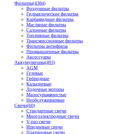
Фильтры
(4384)
Воздушные фильтры
Гидравлические фильтры
Карбамидные фильтры
Масляные фильтры
Салонные фильтры
Топливные фильтры
Трансмиссионные фильтры
Фильтры антифриза
Промышленные фильтры
Аксессуары
Аккумуляторы
(493)
AGM
Гелевые
Гибридные
Кальциевые
Лодочные моторы
Малосурьмянистые
Необслуживаемые
Свечи
(60)
Стандартные свечи
Многоэлектродные свечи
V-паз свечи
Иридиевые свечи
Платиновые свечи