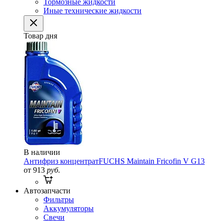
Тормозные жидкости
Иные технические жидкости
Товар дня
В наличии
Антифриз концентрат
FUCHS Maintain Fricofin V G13
от 913
руб.
Автозапчасти
Фильтры
Аккумуляторы
Свечи