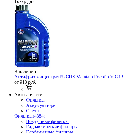
Товар дня
В наличии
Антифриз концентрат
FUCHS Maintain Fricofin V G13
от 913
руб.
Автозапчасти
Фильтры
Аккумуляторы
Свечи
Фильтры
(4384)
Воздушные фильтры
Гидравлические фильтры
Карбамидные фильтры