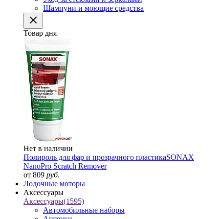
Шампуни и моющие средства
Товар дня
Нет в наличии
Полироль для фар и прозрачного пластика
SONAX
NanoPro Scratch Remover
от 809
руб.
Лодочные моторы
Аксессуары
Аксессуары
(1595)
Автомобильные наборы
Аптечки