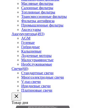
Масляные фильтры
Салонные фильтры
Топливные фильтры
Трансмиссионные фильтры
Фильтры антифриза
Промышленные фильтры
Аксессуары
Аккумуляторы
(493)
AGM
Гелевые
Гибридные
Кальциевые
Лодочные моторы
Малосурьмянистые
Необслуживаемые
Свечи
(60)
Стандартные свечи
Многоэлектродные свечи
V-паз свечи
Иридиевые свечи
Платиновые свечи
Товар дня