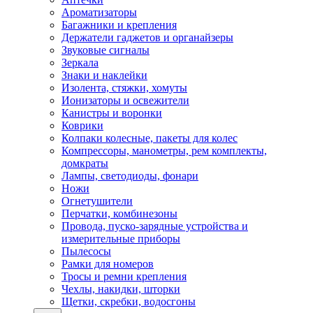
Ароматизаторы
Багажники и крепления
Держатели гаджетов и органайзеры
Звуковые сигналы
Зеркала
Знаки и наклейки
Изолента, стяжки, хомуты
Ионизаторы и освежители
Канистры и воронки
Коврики
Колпаки колесные, пакеты для колес
Компрессоры, манометры, рем комплекты,
домкраты
Лампы, светодиоды, фонари
Ножи
Огнетушители
Перчатки, комбинезоны
Провода, пуско-зарядные устройства и
измерительные приборы
Пылесосы
Рамки для номеров
Тросы и ремни крепления
Чехлы, накидки, шторки
Щетки, скребки, водосгоны