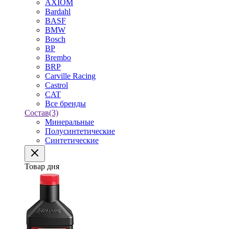
AXIOM
Bardahl
BASF
BMW
Bosch
BP
Brembo
BRP
Carville Racing
Castrol
CAT
Все бренды
Состав
(3)
Минеральные
Полусинтетические
Синтетические
Товар дня