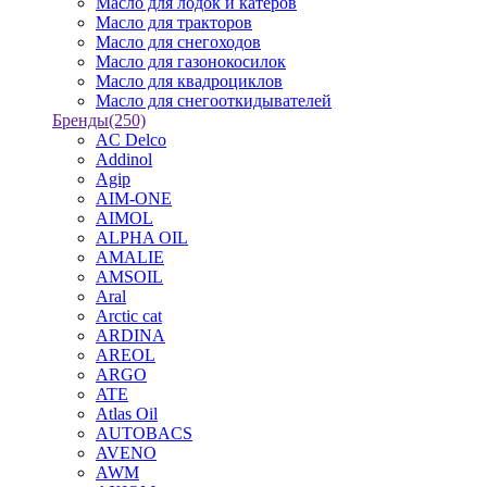
Масло для лодок и катеров
Масло для тракторов
Масло для снегоходов
Масло для газонокосилок
Масло для квадроциклов
Масло для снегооткидывателей
Бренды
(250)
AC Delco
Addinol
Agip
AIM-ONE
AIMOL
ALPHA OIL
AMALIE
AMSOIL
Aral
Arctic cat
ARDINA
AREOL
ARGO
ATE
Atlas Oil
AUTOBACS
AVENO
AWM