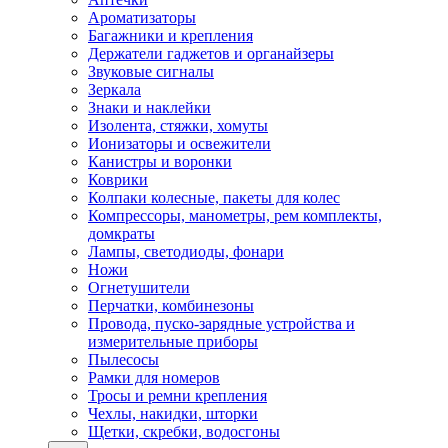
Ароматизаторы
Багажники и крепления
Держатели гаджетов и органайзеры
Звуковые сигналы
Зеркала
Знаки и наклейки
Изолента, стяжки, хомуты
Ионизаторы и освежители
Канистры и воронки
Коврики
Колпаки колесные, пакеты для колес
Компрессоры, манометры, рем комплекты,
домкраты
Лампы, светодиоды, фонари
Ножи
Огнетушители
Перчатки, комбинезоны
Провода, пуско-зарядные устройства и
измерительные приборы
Пылесосы
Рамки для номеров
Тросы и ремни крепления
Чехлы, накидки, шторки
Щетки, скребки, водосгоны