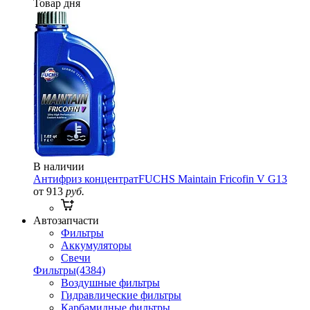
Товар дня
В наличии
Антифриз концентрат
FUCHS Maintain Fricofin V G13
от 913
руб.
Автозапчасти
Фильтры
Аккумуляторы
Свечи
Фильтры
(4384)
Воздушные фильтры
Гидравлические фильтры
Карбамидные фильтры