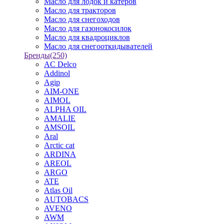
Масло для лодок и катеров
Масло для тракторов
Масло для снегоходов
Масло для газонокосилок
Масло для квадроциклов
Масло для снегооткидывателей
Бренды
(250)
AC Delco
Addinol
Agip
AIM-ONE
AIMOL
ALPHA OIL
AMALIE
AMSOIL
Aral
Arctic cat
ARDINA
AREOL
ARGO
ATE
Atlas Oil
AUTOBACS
AVENO
AWM