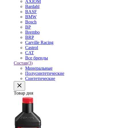
AXIOM
Bardahl
BASF
BMW
Bosch
BP
Brembo
BRP
Carville Racing
Castrol
CAT
Все бренды
Состав
(3)
Минеральные
Полусинтетические
Синтетические
Товар дня