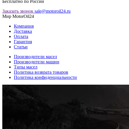
Бесплатно по России
Заказать звонок
sale@motoroil24.ru
Мир MotorOil24
Компания
Доставка
Оплата
Гарантия
Статьи
Производители масел
Производители машин
Типы масел
Политика возврата товаров
Политика конфиденциальности