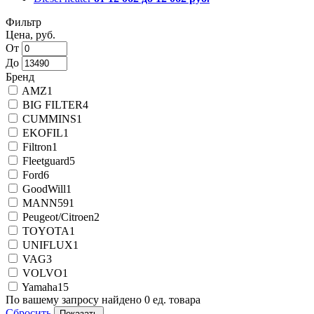
Фильтр
Цена, руб.
От
До
Бренд
AMZ
1
BIG FILTER
4
CUMMINS
1
EKOFIL
1
Filtron
1
Fleetguard
5
Ford
6
GoodWill
1
MANN
591
Peugeot/Citroen
2
TOYOTA
1
UNIFLUX
1
VAG
3
VOLVO
1
Yamaha
15
По вашему запросу найдено
0
ед. товара
Сбросить