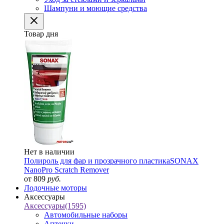
Шампуни и моющие средства
Товар дня
Нет в наличии
Полироль для фар и прозрачного пластика
SONAX
NanoPro Scratch Remover
от 809
руб.
Лодочные моторы
Аксессуары
Аксессуары
(1595)
Автомобильные наборы
Аптечки