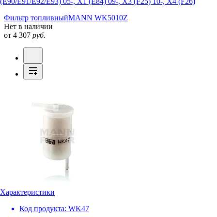
(E90/E91/E92/E93) 05-, X1 (E84) 09-, X3 (F25) 10-, X4 (F26)
Фильтр топливный
MANN WK5010Z
Нет в наличии
от 4 307
руб.
Характеристики
Код продукта:
WK47