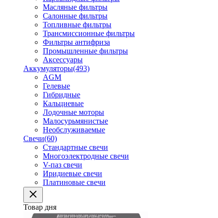
Масляные фильтры
Салонные фильтры
Топливные фильтры
Трансмиссионные фильтры
Фильтры антифриза
Промышленные фильтры
Аксессуары
Аккумуляторы
(493)
AGM
Гелевые
Гибридные
Кальциевые
Лодочные моторы
Малосурьмянистые
Необслуживаемые
Свечи
(60)
Стандартные свечи
Многоэлектродные свечи
V-паз свечи
Иридиевые свечи
Платиновые свечи
Товар дня