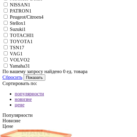
NISSAN
1
PATRON
1
Peugeot/Citroen
4
Stellox
1
Suzuki
1
TOTACHI
1
TOYOTA
1
TSN
17
VAG
1
VOLVO
2
Yamaha
31
По вашему запросу найдено
0
ед. товара
Сбросить
Сортировать по:
популярности
новизне
цене
Популярности
Новизне
Цене