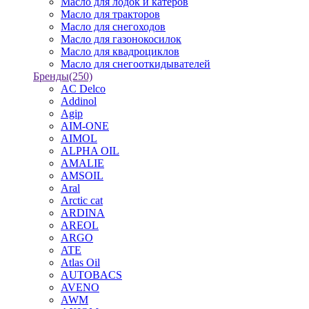
Масло для лодок и катеров
Масло для тракторов
Масло для снегоходов
Масло для газонокосилок
Масло для квадроциклов
Масло для снегооткидывателей
Бренды
(250)
AC Delco
Addinol
Agip
AIM-ONE
AIMOL
ALPHA OIL
AMALIE
AMSOIL
Aral
Arctic cat
ARDINA
AREOL
ARGO
ATE
Atlas Oil
AUTOBACS
AVENO
AWM