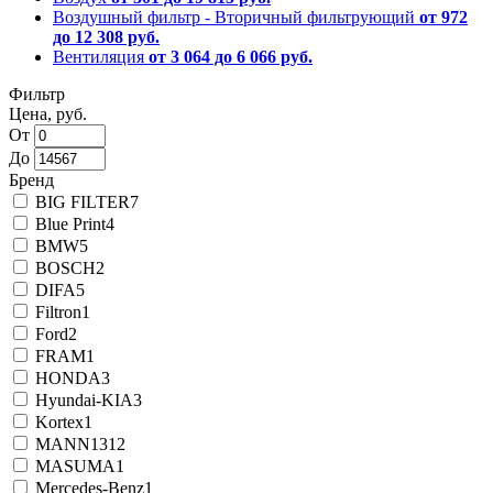
Воздушный фильтр - Вторичный фильтрующий
от 972
до 12 308 руб.
Вентиляция
от 3 064 до 6 066 руб.
Фильтр
Цена, руб.
От
До
Бренд
BIG FILTER
7
Blue Print
4
BMW
5
BOSCH
2
DIFA
5
Filtron
1
Ford
2
FRAM
1
HONDA
3
Hyundai-KIA
3
Kortex
1
MANN
1312
MASUMA
1
Mercedes-Benz
1