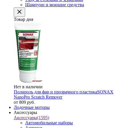
Шампуни и моющие средства
Товар дня
Нет в наличии
Полироль для фар и прозрачного пластика
SONAX
NanoPro Scratch Remover
от 809
руб.
Лодочные моторы
Аксессуары
Аксессуары
(1595)
Автомобильные наборы
Аптечки