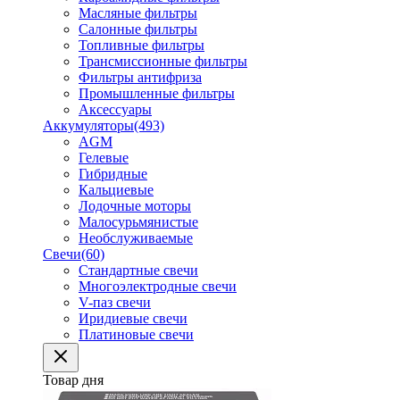
Масляные фильтры
Салонные фильтры
Топливные фильтры
Трансмиссионные фильтры
Фильтры антифриза
Промышленные фильтры
Аксессуары
Аккумуляторы
(493)
AGM
Гелевые
Гибридные
Кальциевые
Лодочные моторы
Малосурьмянистые
Необслуживаемые
Свечи
(60)
Стандартные свечи
Многоэлектродные свечи
V-паз свечи
Иридиевые свечи
Платиновые свечи
Товар дня