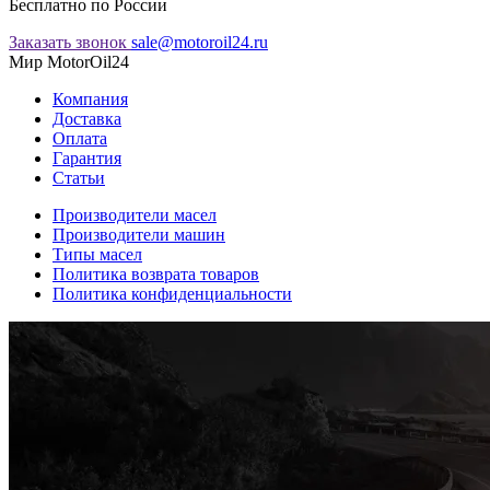
Бесплатно по России
Заказать звонок
sale@motoroil24.ru
Мир MotorOil24
Компания
Доставка
Оплата
Гарантия
Статьи
Производители масел
Производители машин
Типы масел
Политика возврата товаров
Политика конфиденциальности