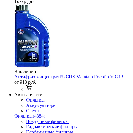
Товар дня
В наличии
Антифриз концентрат
FUCHS Maintain Fricofin V G13
от 913
руб.
Автозапчасти
Фильтры
Аккумуляторы
Свечи
Фильтры
(4384)
Воздушные фильтры
Гидравлические фильтры
Карбамидные фильтры