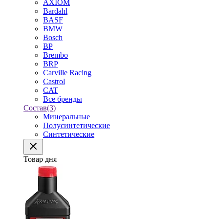
AXIOM
Bardahl
BASF
BMW
Bosch
BP
Brembo
BRP
Carville Racing
Castrol
CAT
Все бренды
Состав
(3)
Минеральные
Полусинтетические
Синтетические
Товар дня