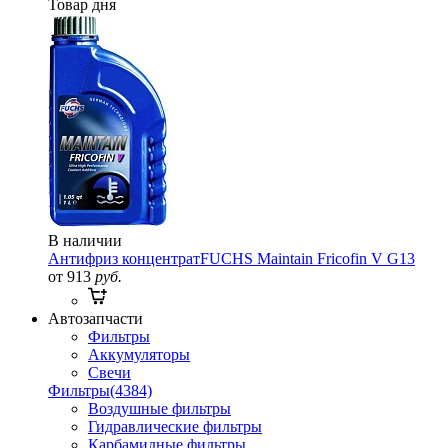
Товар дня
В наличии
Антифриз концентрат
FUCHS Maintain Fricofin V G13
от 913
руб.
Автозапчасти
Фильтры
Аккумуляторы
Свечи
Фильтры
(4384)
Воздушные фильтры
Гидравлические фильтры
Карбамидные фильтры