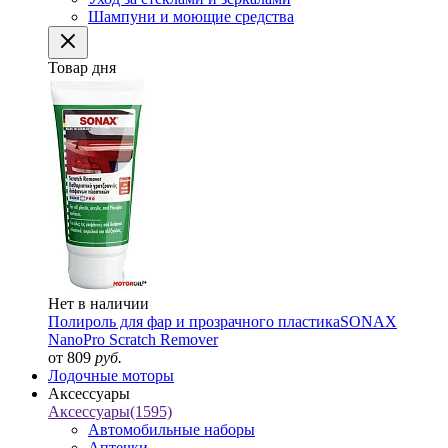
Шампуни и моющие средства
Товар дня
Нет в наличии
Полироль для фар и прозрачного пластика
SONAX
NanoPro Scratch Remover
от 809
руб.
Лодочные моторы
Аксессуары
Аксессуары
(1595)
Автомобильные наборы
Аптечки