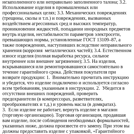
незаполненного или неправильно заполненного талона;
3.2.
Использование изделия в промышленных или
профессиональных целях;
3.3. Механических повреждениях
(трещины, сколы и т.п.) и повреждениях, вызванных
воздействием агрессивных сред и высоких температур,
проникновении жидкостей, попадании инородных предметов
внутрь изделия, нестабильности параметров электросети,
превышающих нормы, установленные ГОСТ 13109–87, а
также повреждениях, наступивших вследствие неправильного
хранения (коррозия металлических частей);
3.4. Естественном
износе изделия (полная выработка ресурса, сильное
внутреннее или внешнее загрязнение);
3.5. На изделия,
вскрывавшиеся или ремонтировавшиеся самостоятельно в
течение гарантийного срока.
Действия покупателя при
возврате продукции:
1. Внимательно прочитать инструкцию
и убедится, что изделие подключено и используется согласно
всем требованиям, указанным в инструкции.
2. Убедится в
отсутствии внешних повреждений, проверить
предохранители (в компрессорах, разветвителях,
преобразователях и т.д.) и уровень масла (в домкратах).
3. Если изделие не работает, вернуть изделие в магазин
(торговую организацию). Торговая организация, продавшая
вам изделие, после соблюдения необходимых формальностей,
указанных ниже, должна произвести его замену. При этом вы
должны предоставить изделие с упаковкой, «Гарантийного