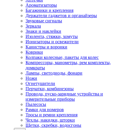
Ароматизаторы
Багажники и крепления
Держатели гаджетов и органайзеры
Звуковые сигналы
Зеркала
Знаки и наклейки
Изолента, стяжки, хомуты
Ионизаторы и освежители
Канистры и воронки
Коврики
Колпаки колесные, пакеты для колес
Компрессоры, манометры, рем комплекты,
домкраты
Лампы, светодиоды, фонари
Ножи
Огнетушители
Перчатки, комбинезоны
Провода, пуско-зарядные устройства и
измерительные приборы
Пылесосы
Рамки для номеров
Тросы и ремни крепления
Чехлы, накидки, шторки
Щетки, скребки, водосгоны