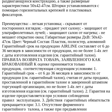
раздвигающуюся конструкцию, а также размерные
характеристики 50х42-47см. Шторки устанавливаются с
помощью горизонтальных крепежей и пластиковых
фиксаторов.
Преимущества:
- легкая установка;
- скрывают от
посторонних взглядов;
- придают уют салону;
- защищают от
ультрафиолетовых лучей;
- защищают салон от нагрева;
- не
мешают открытию окна;
Габаритные размеры ДхВ: 50х42-
47см.
Цвет: Черный
Состав: Пластик, полиэстер, алюминий
Гарантийный срок на продукцию AIRLINE составляет от 6 до
36 месяцев в зависимости от продукции, но не более 1-4х лет
с даты изготовления изделия (см. гарантийный талон).
ПРАВИЛА ВОЗВРАТА ТОВАРА, ЗАЯВЛЕННОГО КАК
БРАКОВАННЫЙ
К оценке принимается только
продукция, соответствующая следующим условиям:
1.
Гарантийный срок – от 6 до 36 месяцев в зависимости от
продукции (см. гарантийный талон), считая от даты продажи,
проставленной в гарантийном талоне и заверенной штампом
торгующей организации, но не более 1-4х лет с даты
изготовления изделия (см. гарантийный талон).
2. Гарантия на
изделие предоставляется при условии соблюдения
правил эксплуатации.
3. Действия гарантийных обязательств
прекращается при:
3.1. Отсутствие фирменного
гарантийного талона, а также при предъявлении