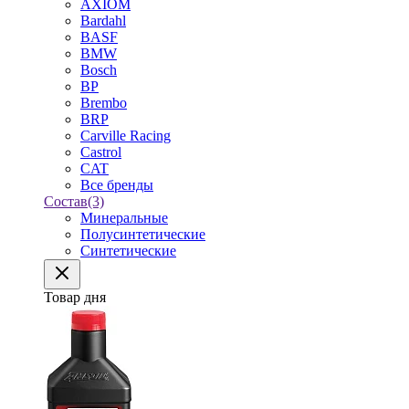
AXIOM
Bardahl
BASF
BMW
Bosch
BP
Brembo
BRP
Carville Racing
Castrol
CAT
Все бренды
Состав
(3)
Минеральные
Полусинтетические
Синтетические
Товар дня