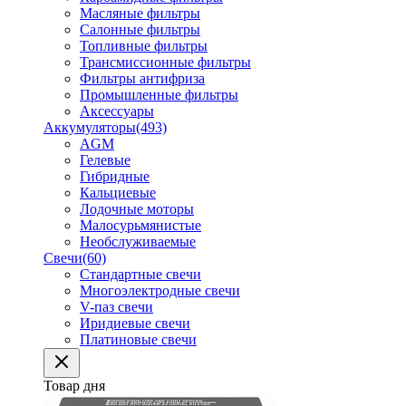
Масляные фильтры
Салонные фильтры
Топливные фильтры
Трансмиссионные фильтры
Фильтры антифриза
Промышленные фильтры
Аксессуары
Аккумуляторы
(493)
AGM
Гелевые
Гибридные
Кальциевые
Лодочные моторы
Малосурьмянистые
Необслуживаемые
Свечи
(60)
Стандартные свечи
Многоэлектродные свечи
V-паз свечи
Иридиевые свечи
Платиновые свечи
Товар дня