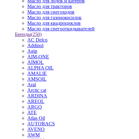
Масло для лодок и катеров
Масло для тракторов
Масло для снегоходов
Масло для газонокосилок
Масло для квадроциклов
Масло для снегооткидывателей
Бренды
(250)
AC Delco
Addinol
Agip
AIM-ONE
AIMOL
ALPHA OIL
AMALIE
AMSOIL
Aral
Arctic cat
ARDINA
AREOL
ARGO
ATE
Atlas Oil
AUTOBACS
AVENO
AWM