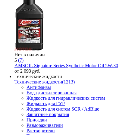
Нет в наличии
5
(7)
AMSOIL Signature Series Synthetic Motor Oil 5W-30
от 2 093
руб.
Технические жидкости
Технические жидкости
(1213)
Антифризы
Вода дистиллированная
Жидкость для гидравлических систем
Жидкость для ГУР
Жидкость для систем SCR / AdBlue
Защитные покрытия
Присадки
Размораживатели
Растворители