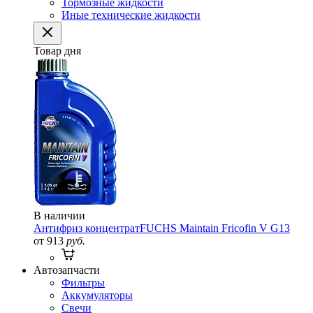
Тормозные жидкости
Иные технические жидкости
Товар дня
В наличии
Антифриз концентрат
FUCHS Maintain Fricofin V G13
от 913
руб.
Автозапчасти
Фильтры
Аккумуляторы
Свечи