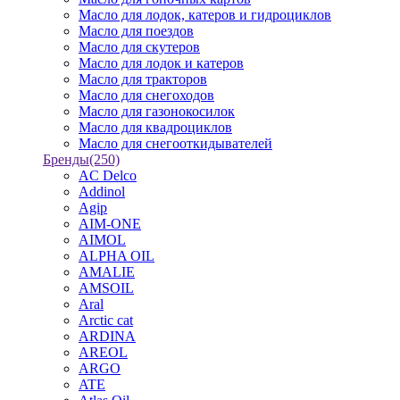
Масло для лодок, катеров и гидроциклов
Масло для поездов
Масло для скутеров
Масло для лодок и катеров
Масло для тракторов
Масло для снегоходов
Масло для газонокосилок
Масло для квадроциклов
Масло для снегооткидывателей
Бренды
(250)
AC Delco
Addinol
Agip
AIM-ONE
AIMOL
ALPHA OIL
AMALIE
AMSOIL
Aral
Arctic cat
ARDINA
AREOL
ARGO
ATE