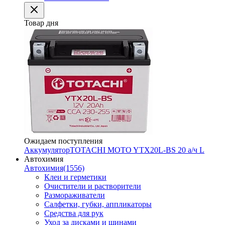
Товар дня
Ожидаем поступления
Аккумулятор
TOTACHI MOTO YTX20L-BS 20 а/ч L
Автохимия
Автохимия
(1556)
Клеи и герметики
Очистители и растворители
Размораживатели
Салфетки, губки, аппликаторы
Средства для рук
Уход за дисками и шинами