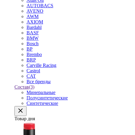
Atlas Oil
AUTOBACS
AVENO
AWM
AXIOM
Bardahl
BASF
BMW
Bosch
BP
Brembo
BRP
Carville Racing
Castrol
CAT
Все бренды
Состав
(3)
Минеральные
Полусинтетические
Синтетические
Товар дня