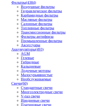
Фильтры
(4384)
Воздушные фильтры
Гидравлические фильтры
Карбамидные фильтры
Масляные фильтры
Салонные фильтры
Топливные фильтры
Трансмиссионные фильтры
Фильтры антифриза
Промышленные фильтры
Аксессуары
Аккумуляторы
(493)
AGM
Гелевые
Гибридные
Кальциевые
Лодочные моторы
Малосурьмянистые
Необслуживаемые
Свечи
(60)
Стандартные свечи
Многоэлектродные свечи
V-паз свечи
Иридиевые свечи
Платиновые свечи