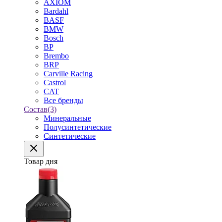
AXIOM
Bardahl
BASF
BMW
Bosch
BP
Brembo
BRP
Carville Racing
Castrol
CAT
Все бренды
Состав
(3)
Минеральные
Полусинтетические
Синтетические
Товар дня