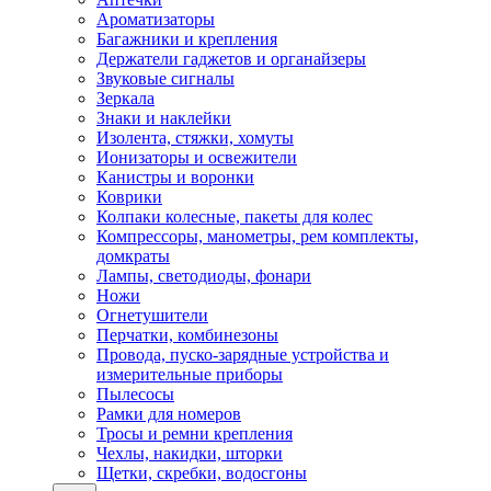
Ароматизаторы
Багажники и крепления
Держатели гаджетов и органайзеры
Звуковые сигналы
Зеркала
Знаки и наклейки
Изолента, стяжки, хомуты
Ионизаторы и освежители
Канистры и воронки
Коврики
Колпаки колесные, пакеты для колес
Компрессоры, манометры, рем комплекты,
домкраты
Лампы, светодиоды, фонари
Ножи
Огнетушители
Перчатки, комбинезоны
Провода, пуско-зарядные устройства и
измерительные приборы
Пылесосы
Рамки для номеров
Тросы и ремни крепления
Чехлы, накидки, шторки
Щетки, скребки, водосгоны