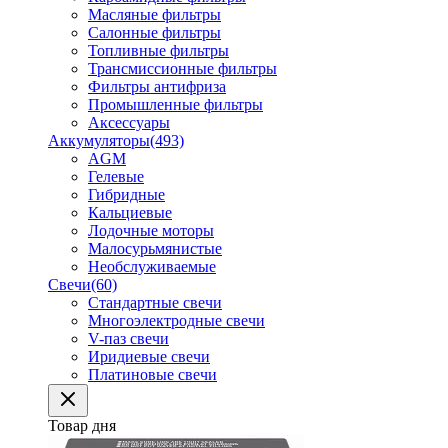
Масляные фильтры
Салонные фильтры
Топливные фильтры
Трансмиссионные фильтры
Фильтры антифриза
Промышленные фильтры
Аксессуары
Аккумуляторы
(493)
AGM
Гелевые
Гибридные
Кальциевые
Лодочные моторы
Малосурьмянистые
Необслуживаемые
Свечи
(60)
Стандартные свечи
Многоэлектродные свечи
V-паз свечи
Иридиевые свечи
Платиновые свечи
Товар дня