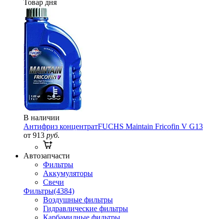
Товар дня
В наличии
Антифриз концентрат
FUCHS Maintain Fricofin V G13
от 913
руб.
Автозапчасти
Фильтры
Аккумуляторы
Свечи
Фильтры
(4384)
Воздушные фильтры
Гидравлические фильтры
Карбамидные фильтры