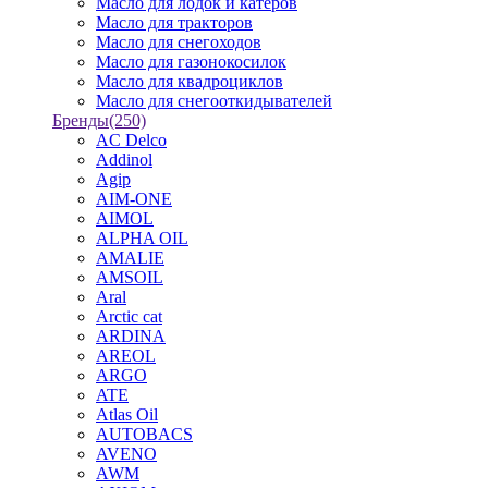
Масло для лодок и катеров
Масло для тракторов
Масло для снегоходов
Масло для газонокосилок
Масло для квадроциклов
Масло для снегооткидывателей
Бренды
(250)
AC Delco
Addinol
Agip
AIM-ONE
AIMOL
ALPHA OIL
AMALIE
AMSOIL
Aral
Arctic cat
ARDINA
AREOL
ARGO
ATE
Atlas Oil
AUTOBACS
AVENO
AWM