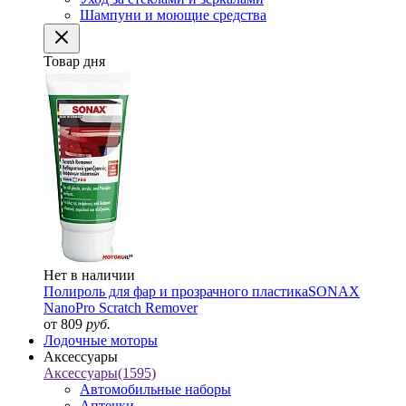
Шампуни и моющие средства
Товар дня
Нет в наличии
Полироль для фар и прозрачного пластика
SONAX
NanoPro Scratch Remover
от 809
руб.
Лодочные моторы
Аксессуары
Аксессуары
(1595)
Автомобильные наборы
Аптечки