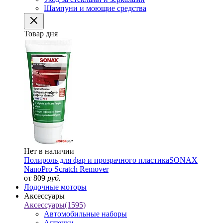
Шампуни и моющие средства
Товар дня
Нет в наличии
Полироль для фар и прозрачного пластика
SONAX
NanoPro Scratch Remover
от 809
руб.
Лодочные моторы
Аксессуары
Аксессуары
(1595)
Автомобильные наборы
Аптечки