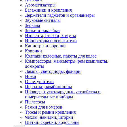
Ароматизаторы
Багажники и крепления
Держатели гаджетов и органайзеры
Звуковые сигналы
Зеркала
Знаки и наклейки
Изолента, стяжки, хомуты
Ионизаторы и освежители
Канистры и воронки
Коврики
Колпаки колесные, пакеты для колес
Компрессоры, манометры, рем комплекты,
домкраты
Лампы, светодиоды, фонари
Ножи
Огнетушители
Перчатки, комбинезоны
Провода, пуско-зарядные устройства и
измерительные приборы
Пылесосы
Рамки для номеров
Тросы и ремни крепления
Чехлы, накидки, шторки
Щетки, скребки, водосгоны