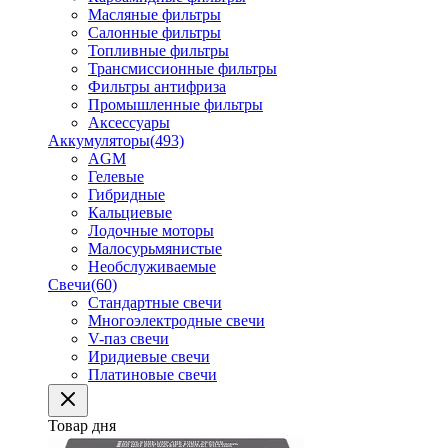
Масляные фильтры
Салонные фильтры
Топливные фильтры
Трансмиссионные фильтры
Фильтры антифриза
Промышленные фильтры
Аксессуары
Аккумуляторы
(493)
AGM
Гелевые
Гибридные
Кальциевые
Лодочные моторы
Малосурьмянистые
Необслуживаемые
Свечи
(60)
Стандартные свечи
Многоэлектродные свечи
V-паз свечи
Иридиевые свечи
Платиновые свечи
Товар дня