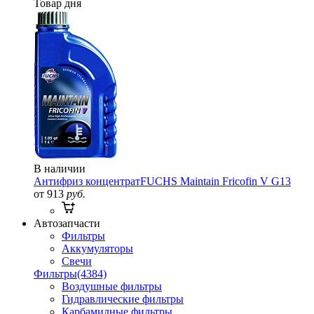
Товар дня
В наличии
Антифриз концентрат
FUCHS Maintain Fricofin V G13
от 913
руб.
Автозапчасти
Фильтры
Аккумуляторы
Свечи
Фильтры
(4384)
Воздушные фильтры
Гидравлические фильтры
Карбамидные фильтры