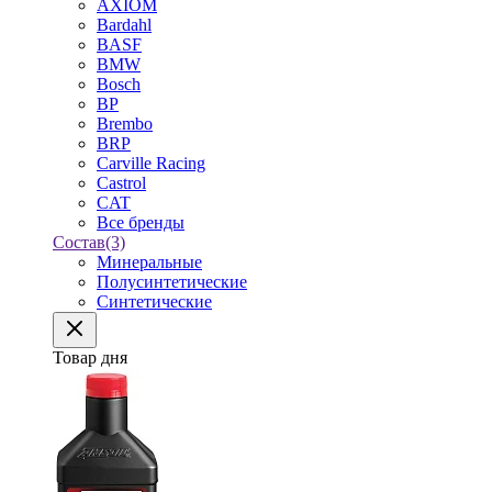
AXIOM
Bardahl
BASF
BMW
Bosch
BP
Brembo
BRP
Carville Racing
Castrol
CAT
Все бренды
Состав
(3)
Минеральные
Полусинтетические
Синтетические
Товар дня